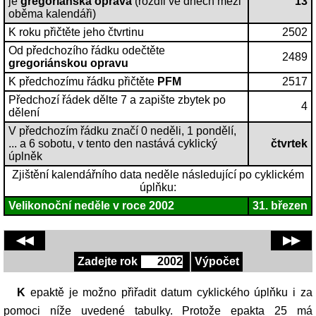
je
gregoriánská oprava
(rozdíl ve dnech mezi
13
oběma kalendáři)
K roku přičtěte jeho čtvrtinu
2502
Od předchozího řádku odečtěte
2489
gregoriánskou opravu
K předchozímu řádku přičtěte
PFM
2517
Předchozí řádek dělte 7 a zapište zbytek po
4
dělení
V předchozím řádku značí 0 neděli, 1 pondělí,
... a 6 sobotu, v tento den nastává cyklický
čtvrtek
úplněk
Zjištění kalendářního data neděle následující po cyklickém
úplňku:
Velikonoční neděle v roce
2002
31. březen
◀◀
▶▶
Zadejte rok
Výpočet
K epaktě je možno přiřadit datum cyklického úplňku i za
pomoci níže uvedené tabulky. Protože epakta 25 má