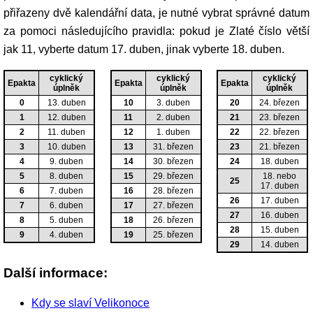
přiřazeny dvě kalendářní data, je nutné vybrat správné datum
za pomoci následujícího pravidla: pokud je Zlaté číslo větší
jak 11, vyberte datum 17. duben, jinak vyberte 18. duben.
cyklický
cyklický
cyklický
Epakta
Epakta
Epakta
úplněk
úplněk
úplněk
0
13. duben
10
3. duben
20
24. březen
1
12. duben
11
2. duben
21
23. březen
2
11. duben
12
1. duben
22
22. březen
3
10. duben
13
31. březen
23
21. březen
4
9. duben
14
30. březen
24
18. duben
5
8. duben
15
29. březen
18. nebo
25
17. duben
6
7. duben
16
28. březen
26
17. duben
7
6. duben
17
27. březen
27
16. duben
8
5. duben
18
26. březen
28
15. duben
9
4. duben
19
25. březen
29
14. duben
Další informace:
Kdy se slaví Velikonoce