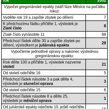
rok
2002
Výpočet gregoriánské epakty (stáří fáze Měsíce na počátku
roku):
Vydělte rok 19 a zapište zbytek po dělení
7
K předchozímu řádku přičtěte 1, výsledek je
8
Zlaté číslo
Zlaté číslo vynásobte 11
88
Předchozí řádek dělte 30 a zapište zbytek po
28
dělení, výsledkem je
juliánská epakta
Vypočteme jednotlivé opravy a nakonec výslednou
gregoriánskou epaktu:
Rok dělte 100 a přičtěte 1, výsledek nazveme
21
století
Od století odečtěte 16
5
Předchozí řádek násobte 3 a pak dělte 4,
3
výsledek je
sluneční oprava
Od století odečtěte 15
6
Předchozí řádek násobte 8 a dělte 25,
1
výsledek je
měsíční oprava
Od juliánské epakty odečtete 10, ještě odečtěte