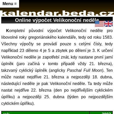
Menu ≡
Online výpočet Velikonoční neděle
Kompletní původní výpočet Velikonoční neděle pro
libovolné roky gregoriánského kalendáře, tedy od roku 1583.
Všechny výpočty se provádí pouze s celými čísly, tedy
například 23 děleno 4 je 5 a zbytek po dělení je 3. K určení
Velikonoční neděle je zapotřebí znát, kdy nastane první jarní
úplněk (jaro začíná v tomto případě vždy 21. března),
takzvaný cyklický úplněk (anglicky
Paschal Full Moon
). Ten
může nastat nejdříve 21. března a nejpozději 18. dubna,
následující neděle je pak Velikonoční neděle. Ta tedy může
nastat nejdříve 22. března (den po nejdřívějším cyklickém
úplňku) a nejpozději 25. dubna (týden po nejpozdějším
cyklickém úplňku).