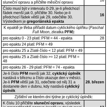
16
sluneční opravu a přičtěte měsíční opravu
Číslo musí být v intervalu 0-29, je-li předchozí
řádek menší jak 0, přičtěte 30. Nebo je-li
16
předchozí řádek větší jak 29, odečtěte 30.
Výsledkem je
gregoriánská epakta
K epaktě je třeba přiřadit datum cyklického úplňku (
Paschal
Full Moon
, zkratka
PFM
):
pro epaktu 0 - 23 platí: PFM = 44 - epakta
28
pro epaktu 24 platí: PFM = 49
pro epaktu 25 a Zlaté číslo < 12 platí: PFM = 49
pro epaktu 25 a Zlaté číslo >= 12 platí: PFM =
48
pro epaktu 26 - 29 platí: PFM = 74 - epakta
Je-li číslo
PFM
menší jak 32,
cyklický úplněk
nastává v březnu a číslo ukazuje den v měsíci.
Je-li
PFM
větší jak 31, odečtete od něj 31 a
28. březen
dostanete den v dubnu, kdy nastává
cyklický
úplněk
Zjištění ve kterém dni týdne je cyklický úplněk:
K číslu 10 přičtěte
sluneční opravu
, výsledek