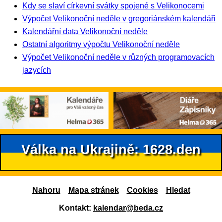
Kdy se slaví církevní svátky spojené s Velikonocemi
Výpočet Velikonoční neděle v gregoriánském kalendáři
Kalendářní data Velikonoční neděle
Ostatní algoritmy výpočtu Velikonoční neděle
Výpočet Velikonoční neděle v různých programovacích
jazycích
Válka na Ukrajině: 1628.den
Nahoru
Mapa stránek
Cookies
Hledat
Kontakt:
kalendar@beda.cz