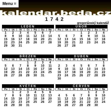
Menu ≡
1742
gregoriánský kalendář
LEDEN
ÚNOR
Po
Út
St
Čt
Pá
So
Ne
Po
Út
St
Čt
Pá
So
Ne
1
2
3
4
5
6
7
1
2
3
4
8
9
10
11
12
13
14
5
6
7
8
9
10
11
15
16
17
18
19
20
21
12
13
14
15
16
17
18
22
23
24
25
26
27
28
19
20
21
22
23
24
25
29
30
31
26
27
28
BŘEZEN
DUBEN
Po
Út
St
Čt
Pá
So
Ne
Po
Út
St
Čt
Pá
So
Ne
1
2
3
4
1
5
6
7
8
9
10
11
2
3
4
5
6
7
8
12
13
14
15
16
17
18
9
10
11
12
13
14
15
19
20
21
22
23
24
25
16
17
18
19
20
21
22
26
27
28
29
30
31
23
24
25
26
27
28
29
30
KVĚTEN
ČERVEN
Po
Út
St
Čt
Pá
So
Ne
Po
Út
St
Čt
Pá
So
Ne
1
2
3
4
5
6
1
2
3
7
8
9
10
11
12
13
4
5
6
7
8
9
10
14
15
16
17
18
19
20
11
12
13
14
15
16
17
21
22
23
24
25
26
27
18
19
20
21
22
23
24
28
29
30
31
25
26
27
28
29
30