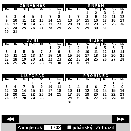
ČERVENEC
SRPEN
Po
Út
St
Čt
Pá
So
Ne
Po
Út
St
Čt
Pá
So
Ne
1
1
2
3
4
5
2
3
4
5
6
7
8
6
7
8
9
10
11
12
9
10
11
12
13
14
15
13
14
15
16
17
18
19
16
17
18
19
20
21
22
20
21
22
23
24
25
26
23
24
25
26
27
28
29
27
28
29
30
31
30
31
ZÁŘÍ
ŘÍJEN
Po
Út
St
Čt
Pá
So
Ne
Po
Út
St
Čt
Pá
So
Ne
1
2
1
2
3
4
5
6
7
3
4
5
6
7
8
9
8
9
10
11
12
13
14
10
11
12
13
14
15
16
15
16
17
18
19
20
21
17
18
19
20
21
22
23
22
23
24
25
26
27
28
24
25
26
27
28
29
30
29
30
31
LISTOPAD
PROSINEC
Po
Út
St
Čt
Pá
So
Ne
Po
Út
St
Čt
Pá
So
Ne
1
2
3
4
1
2
5
6
7
8
9
10
11
3
4
5
6
7
8
9
12
13
14
15
16
17
18
10
11
12
13
14
15
16
19
20
21
22
23
24
25
17
18
19
20
21
22
23
26
27
28
29
30
24
25
26
27
28
29
30
31
◀◀
▶▶
Zadejte rok
juliánský
Zobrazit