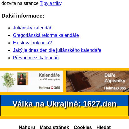
dozvíte na stránce
Tipy a triky
.
Další informace:
Juliánský kalendář
Gregoriánská reforma kalendáře
Existoval rok nula?
Jaký je dnes den dle juliánského kalendáře
Převod mezi kalendáři
Válka na Ukrajině: 1627.den
Nahoru
Mapa stránek
Cookies
Hledat