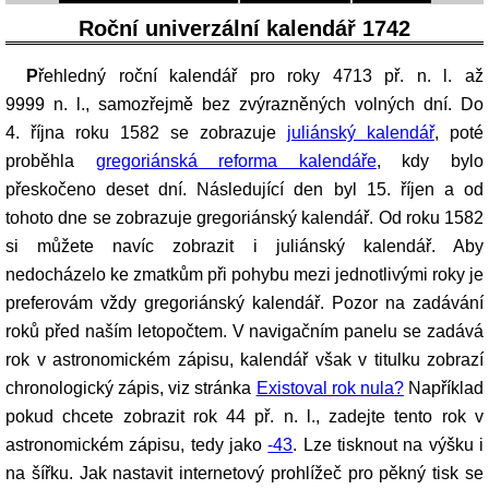
Roční univerzální kalendář 1742
Přehledný roční kalendář pro roky 4713 př. n. l. až
9999 n. l., samozřejmě bez zvýrazněných volných dní. Do
4. října roku 1582 se zobrazuje
juliánský kalendář
, poté
proběhla
gregoriánská reforma kalendáře
, kdy bylo
přeskočeno deset dní. Následující den byl 15. říjen a od
tohoto dne se zobrazuje gregoriánský kalendář. Od roku 1582
si můžete navíc zobrazit i juliánský kalendář. Aby
nedocházelo ke zmatkům při pohybu mezi jednotlivými roky je
preferovám vždy gregoriánský kalendář. Pozor na zadávání
roků před naším letopočtem. V navigačním panelu se zadává
rok v astronomickém zápisu, kalendář však v titulku zobrazí
chronologický zápis, viz stránka
Existoval rok nula?
Například
pokud chcete zobrazit rok 44 př. n. l., zadejte tento rok v
astronomickém zápisu, tedy jako
-43
. Lze tisknout na výšku i
na šířku. Jak nastavit internetový prohlížeč pro pěkný tisk se