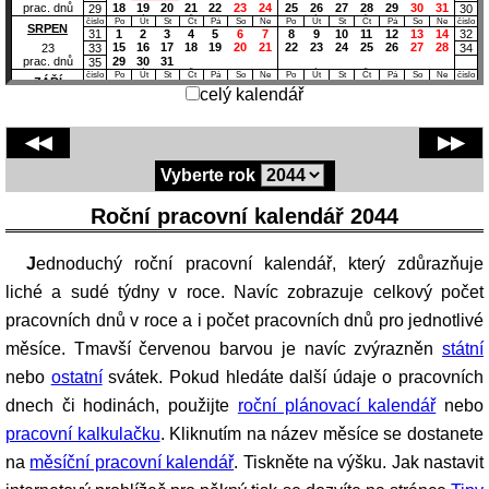
18
19
20
21
22
23
24
25
26
27
28
29
30
31
prac. dnů
29
30
číslo
Po
Út
St
Čt
Pá
So
Ne
Po
Út
St
Čt
Pá
So
Ne
číslo
SRPEN
31
1
2
3
4
5
6
7
8
9
10
11
12
13
14
32
15
16
17
18
19
20
21
22
23
24
25
26
27
28
33
34
23
29
30
31
prac. dnů
35
číslo
Po
Út
St
Čt
Pá
So
Ne
Po
Út
St
Čt
Pá
So
Ne
číslo
ZÁŘÍ
35
1
2
3
4
5
6
7
8
9
10
11
36
celý kalendář
12
13
14
15
16
17
18
19
20
21
22
23
24
25
37
38
21
26
27
28
29
30
prac. dnů
39
číslo
Po
Út
St
Čt
Pá
So
Ne
Po
Út
St
Čt
Pá
So
Ne
číslo
ŘÍJEN
◀◀
▶▶
39
1
2
3
4
5
6
7
8
9
40
10
11
12
13
14
15
16
17
18
19
20
21
22
23
41
42
20
24
25
26
27
28
29
30
31
prac. dnů
43
44
Vyberte rok
číslo
Po
Út
St
Čt
Pá
So
Ne
Po
Út
St
Čt
Pá
So
Ne
číslo
LISTOPAD
1
2
3
4
5
6
44
7
8
9
10
11
12
13
14
15
16
17
18
19
20
45
46
21
Roční pracovní kalendář 2044
21
22
23
24
25
26
27
28
29
30
prac. dnů
47
48
číslo
Po
Út
St
Čt
Pá
So
Ne
Po
Út
St
Čt
Pá
So
Ne
číslo
PROSINEC
1
2
3
4
48
5
6
7
8
9
10
11
12
13
14
15
16
17
18
Jednoduchý roční pracovní kalendář, který zdůrazňuje
49
50
21
19
20
21
22
23
24
25
26
27
28
29
30
31
prac. dnů
51
52
liché a sudé týdny v roce. Navíc zobrazuje celkový počet
pracovních dnů v roce a i počet pracovních dnů pro jednotlivé
měsíce. Tmavší červenou barvou je navíc zvýrazněn
státní
nebo
ostatní
svátek. Pokud hledáte další údaje o pracovních
dnech či hodinách, použijte
roční plánovací kalendář
nebo
pracovní kalkulačku
. Kliknutím na název měsíce se dostanete
na
měsíční pracovní kalendář
. Tiskněte na výšku. Jak nastavit