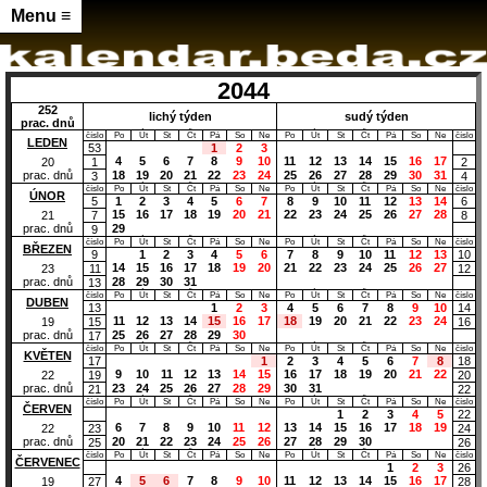
Menu ≡
2044
252
lichý týden
sudý týden
prac. dnů
číslo
Po
Út
St
Čt
Pá
So
Ne
Po
Út
St
Čt
Pá
So
Ne
číslo
LEDEN
53
1
2
3
4
5
6
7
8
9
10
11
12
13
14
15
16
17
1
2
20
18
19
20
21
22
23
24
25
26
27
28
29
30
31
prac. dnů
3
4
číslo
Po
Út
St
Čt
Pá
So
Ne
Po
Út
St
Čt
Pá
So
Ne
číslo
ÚNOR
5
1
2
3
4
5
6
7
8
9
10
11
12
13
14
6
15
16
17
18
19
20
21
22
23
24
25
26
27
28
7
8
21
29
prac. dnů
9
číslo
Po
Út
St
Čt
Pá
So
Ne
Po
Út
St
Čt
Pá
So
Ne
číslo
BŘEZEN
9
1
2
3
4
5
6
7
8
9
10
11
12
13
10
14
15
16
17
18
19
20
21
22
23
24
25
26
27
11
12
23
28
29
30
31
prac. dnů
13
číslo
Po
Út
St
Čt
Pá
So
Ne
Po
Út
St
Čt
Pá
So
Ne
číslo
DUBEN
13
1
2
3
4
5
6
7
8
9
10
14
11
12
13
14
15
16
17
18
19
20
21
22
23
24
15
16
19
25
26
27
28
29
30
prac. dnů
17
číslo
Po
Út
St
Čt
Pá
So
Ne
Po
Út
St
Čt
Pá
So
Ne
číslo
KVĚTEN
17
1
2
3
4
5
6
7
8
18
9
10
11
12
13
14
15
16
17
18
19
20
21
22
19
20
22
23
24
25
26
27
28
29
30
31
prac. dnů
21
22
číslo
Po
Út
St
Čt
Pá
So
Ne
Po
Út
St
Čt
Pá
So
Ne
číslo
ČERVEN
1
2
3
4
5
22
6
7
8
9
10
11
12
13
14
15
16
17
18
19
23
24
22
20
21
22
23
24
25
26
27
28
29
30
prac. dnů
25
26
číslo
Po
Út
St
Čt
Pá
So
Ne
Po
Út
St
Čt
Pá
So
Ne
číslo
ČERVENEC
1
2
3
26
4
5
6
7
8
9
10
11
12
13
14
15
16
17
27
28
19