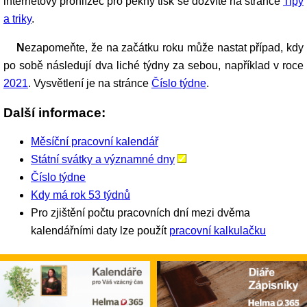
internetový prohlížeč pro pěkný tisk se dozvíte na stránce
Tipy
a triky
.
Nezapomeňte, že na začátku roku může nastat případ, kdy
po sobě následují dva liché týdny za sebou, například v roce
2021
. Vysvětlení je na stránce
Číslo týdne
.
Další informace:
Měsíční pracovní kalendář
Státní svátky a významné dny
Číslo týdne
Kdy má rok 53 týdnů
Pro zjištění počtu pracovních dní mezi dvěma
kalendářními daty lze použít
pracovní kalkulačku