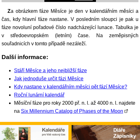
Za obrázkem fáze Měsíce je den v kalendářním měsíci a
čas, kdy hlavní fáze nastane. V posledním sloupci je pak u
fáze novoluní pořadové číslo nadcházející lunace. Tabulka je
v středoevropském (letním) čase. Na zeměpisných
souřadnicích v tomto případě nezáleží.
Další informace:
Stáří Měsíce a jeho nejbližší fáze
Jak jednoduše určit fázi Měsíce
Kdy nastane v kalendářním měsíci pět fází Měsíce?
Roční lunární kalendář
Měsíční fáze pro roky 2000 př. n. l. až 4000 n. l. najdete
na
Six Millennium Catalog of Phases of the Moon