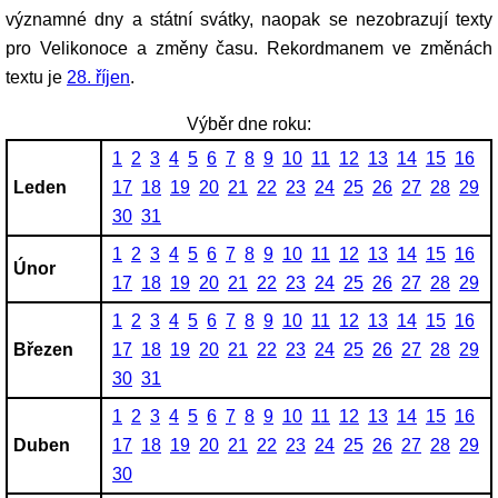
významné dny a státní svátky, naopak se nezobrazují texty
pro Velikonoce a změny času. Rekordmanem ve změnách
textu je
28. říjen
.
Výběr dne roku:
1
2
3
4
5
6
7
8
9
10
11
12
13
14
15
16
Leden
17
18
19
20
21
22
23
24
25
26
27
28
29
30
31
1
2
3
4
5
6
7
8
9
10
11
12
13
14
15
16
Únor
17
18
19
20
21
22
23
24
25
26
27
28
29
1
2
3
4
5
6
7
8
9
10
11
12
13
14
15
16
Březen
17
18
19
20
21
22
23
24
25
26
27
28
29
30
31
1
2
3
4
5
6
7
8
9
10
11
12
13
14
15
16
Duben
17
18
19
20
21
22
23
24
25
26
27
28
29
30