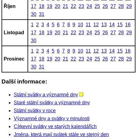
Říjen
17
18
19
20
21
22
23
24
25
26
27
28
29
30
31
1
2
3
4
5
6
7
8
9
10
11
12
13
14
15
16
Listopad
17
18
19
20
21
22
23
24
25
26
27
28
29
30
1
2
3
4
5
6
7
8
9
10
11
12
13
14
15
16
Prosinec
17
18
19
20
21
22
23
24
25
26
27
28
29
30
31
Další informace:
Státní svátky a významné dny
Staré státní svátky a významné dny
Státní svátky v roce
Významné dny a svátky v minulosti
Církevní svátky ve starých kalendářích
Jména, která mají svátek stále ve stejný den