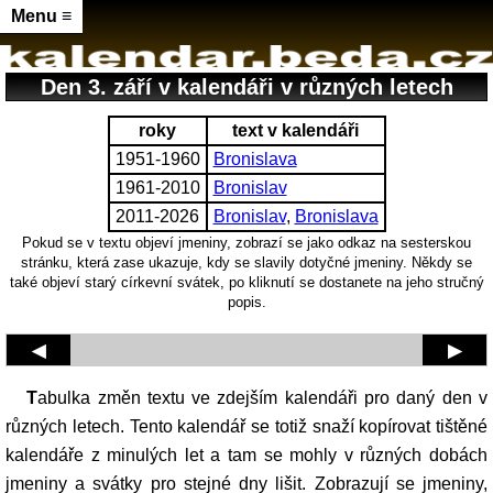
Menu ≡
Den 3. září v kalendáři v různých letech
roky
text v kalendáři
1951-1960
Bronislava
1961-2010
Bronislav
2011-2026
Bronislav
,
Bronislava
Pokud se v textu objeví jmeniny, zobrazí se jako odkaz na sesterskou
stránku, která zase ukazuje, kdy se slavily dotyčné jmeniny. Někdy se
také objeví starý církevní svátek, po kliknutí se dostanete na jeho stručný
popis.
◀
▶
Tabulka změn textu ve zdejším kalendáři pro daný den v
různých letech. Tento kalendář se totiž snaží kopírovat tištěné
kalendáře z minulých let a tam se mohly v různých dobách
jmeniny a svátky pro stejné dny lišit. Zobrazují se jmeniny,