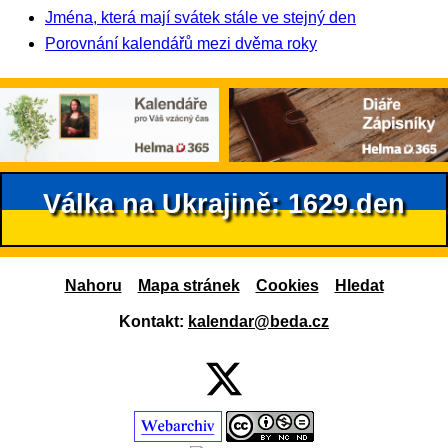
Jména, která mají svátek stále ve stejný den
Porovnání kalendářů mezi dvěma roky
Válka na Ukrajině: 1629.den
Nahoru
Mapa stránek
Cookies
Hledat
Kontakt:
kalendar@beda.cz