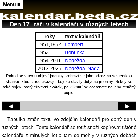
Menu ≡
Den 17. září v kalendáři v různých letech
roky
text v kalendáři
1951,1952
Lambert
1953
Bohunka
1954-2011
Naděžda
2012-2026
Naděžda
,
Naďa
Pokud se v textu objeví jmeniny, zobrazí se jako odkaz na sesterskou
stránku, která zase ukazuje, kdy se slavily dotyčné jmeniny. Někdy se
také objeví starý církevní svátek, po kliknutí se dostanete na jeho stručný
popis.
◀
▶
Tabulka změn textu ve zdejším kalendáři pro daný den v
různých letech. Tento kalendář se totiž snaží kopírovat tištěné
kalendáře z minulých let a tam se mohly v různých dobách