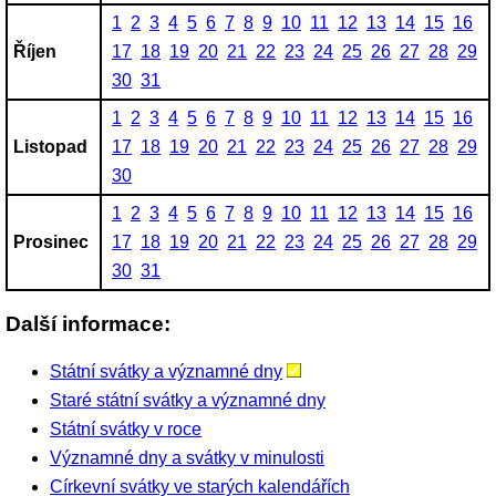
1
2
3
4
5
6
7
8
9
10
11
12
13
14
15
16
Říjen
17
18
19
20
21
22
23
24
25
26
27
28
29
30
31
1
2
3
4
5
6
7
8
9
10
11
12
13
14
15
16
Listopad
17
18
19
20
21
22
23
24
25
26
27
28
29
30
1
2
3
4
5
6
7
8
9
10
11
12
13
14
15
16
Prosinec
17
18
19
20
21
22
23
24
25
26
27
28
29
30
31
Další informace:
Státní svátky a významné dny
Staré státní svátky a významné dny
Státní svátky v roce
Významné dny a svátky v minulosti
Církevní svátky ve starých kalendářích