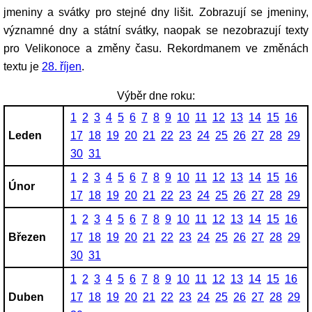
jmeniny a svátky pro stejné dny lišit. Zobrazují se jmeniny,
významné dny a státní svátky, naopak se nezobrazují texty
pro Velikonoce a změny času. Rekordmanem ve změnách
textu je
28. říjen
.
Výběr dne roku:
1
2
3
4
5
6
7
8
9
10
11
12
13
14
15
16
Leden
17
18
19
20
21
22
23
24
25
26
27
28
29
30
31
1
2
3
4
5
6
7
8
9
10
11
12
13
14
15
16
Únor
17
18
19
20
21
22
23
24
25
26
27
28
29
1
2
3
4
5
6
7
8
9
10
11
12
13
14
15
16
Březen
17
18
19
20
21
22
23
24
25
26
27
28
29
30
31
1
2
3
4
5
6
7
8
9
10
11
12
13
14
15
16
Duben
17
18
19
20
21
22
23
24
25
26
27
28
29