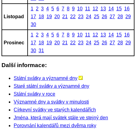
1
2
3
4
5
6
7
8
9
10
11
12
13
14
15
16
Listopad
17
18
19
20
21
22
23
24
25
26
27
28
29
30
1
2
3
4
5
6
7
8
9
10
11
12
13
14
15
16
Prosinec
17
18
19
20
21
22
23
24
25
26
27
28
29
30
31
Další informace:
Státní svátky a významné dny
Staré státní svátky a významné dny
Státní svátky v roce
Významné dny a svátky v minulosti
Církevní svátky ve starých kalendářích
Jména, která mají svátek stále ve stejný den
Porovnání kalendářů mezi dvěma roky