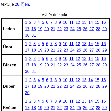
textu je
28. říjen
.
Výběr dne roku:
1
2
3
4
5
6
7
8
9
10
11
12
13
14
15
16
Leden
17
18
19
20
21
22
23
24
25
26
27
28
29
30
31
1
2
3
4
5
6
7
8
9
10
11
12
13
14
15
16
Únor
17
18
19
20
21
22
23
24
25
26
27
28
29
1
2
3
4
5
6
7
8
9
10
11
12
13
14
15
16
Březen
17
18
19
20
21
22
23
24
25
26
27
28
29
30
31
1
2
3
4
5
6
7
8
9
10
11
12
13
14
15
16
Duben
17
18
19
20
21
22
23
24
25
26
27
28
29
30
1
2
3
4
5
6
7
8
9
10
11
12
13
14
15
16
Květen
17
18
19
20
21
22
23
24
25
26
27
28
29