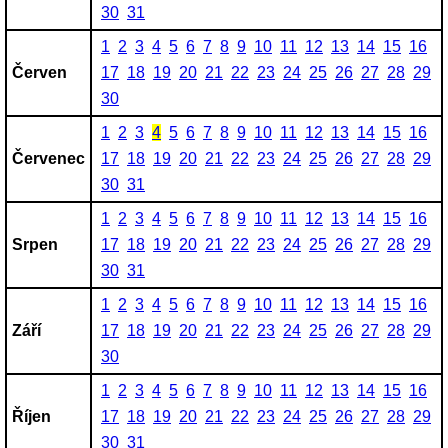
30
31
1
2
3
4
5
6
7
8
9
10
11
12
13
14
15
16
Červen
17
18
19
20
21
22
23
24
25
26
27
28
29
30
1
2
3
4
5
6
7
8
9
10
11
12
13
14
15
16
Červenec
17
18
19
20
21
22
23
24
25
26
27
28
29
30
31
1
2
3
4
5
6
7
8
9
10
11
12
13
14
15
16
Srpen
17
18
19
20
21
22
23
24
25
26
27
28
29
30
31
1
2
3
4
5
6
7
8
9
10
11
12
13
14
15
16
Září
17
18
19
20
21
22
23
24
25
26
27
28
29
30
1
2
3
4
5
6
7
8
9
10
11
12
13
14
15
16
Říjen
17
18
19
20
21
22
23
24
25
26
27
28
29
30
31