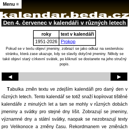
Menu ≡
Den 4. červenec v kalendáři v různých letech
roky
text v kalendáři
1951-2026
Prokop
Pokud se v textu objeví jmeniny, zobrazí se jako odkaz na sesterskou
stránku, která zase ukazuje, kdy se slavily dotyčné jmeniny. Někdy se
také objeví starý církevní svátek, po kliknutí se dostanete na jeho stručný
popis.
◀
▶
Tabulka změn textu ve zdejším kalendáři pro daný den v
různých letech. Tento kalendář se totiž snaží kopírovat tištěné
kalendáře z minulých let a tam se mohly v různých dobách
jmeniny a svátky pro stejné dny lišit. Zobrazují se jmeniny,
významné dny a státní svátky, naopak se nezobrazují texty
pro Velikonoce a změny času. Rekordmanem ve změnách