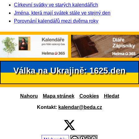
Církevní svátky ve starých kalendářích
Jména, která mají svátek stále ve stejný den
Porovnání kalendářů mezi dvěma roky
Válka na Ukrajině: 1625.den
Nahoru
Mapa stránek
Cookies
Hledat
Kontakt:
kalendar@beda.cz