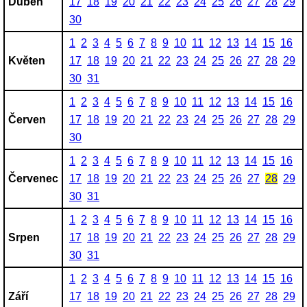
Duben
17
18
19
20
21
22
23
24
25
26
27
28
29
30
1
2
3
4
5
6
7
8
9
10
11
12
13
14
15
16
Květen
17
18
19
20
21
22
23
24
25
26
27
28
29
30
31
1
2
3
4
5
6
7
8
9
10
11
12
13
14
15
16
Červen
17
18
19
20
21
22
23
24
25
26
27
28
29
30
1
2
3
4
5
6
7
8
9
10
11
12
13
14
15
16
Červenec
17
18
19
20
21
22
23
24
25
26
27
28
29
30
31
1
2
3
4
5
6
7
8
9
10
11
12
13
14
15
16
Srpen
17
18
19
20
21
22
23
24
25
26
27
28
29
30
31
1
2
3
4
5
6
7
8
9
10
11
12
13
14
15
16
Září
17
18
19
20
21
22
23
24
25
26
27
28
29