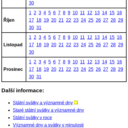
30
1
2
3
4
5
6
7
8
9
10
11
12
13
14
15
16
Říjen
17
18
19
20
21
22
23
24
25
26
27
28
29
30
31
1
2
3
4
5
6
7
8
9
10
11
12
13
14
15
16
Listopad
17
18
19
20
21
22
23
24
25
26
27
28
29
30
1
2
3
4
5
6
7
8
9
10
11
12
13
14
15
16
Prosinec
17
18
19
20
21
22
23
24
25
26
27
28
29
30
31
Další informace:
Státní svátky a významné dny
Staré státní svátky a významné dny
Státní svátky v roce
Významné dny a svátky v minulosti