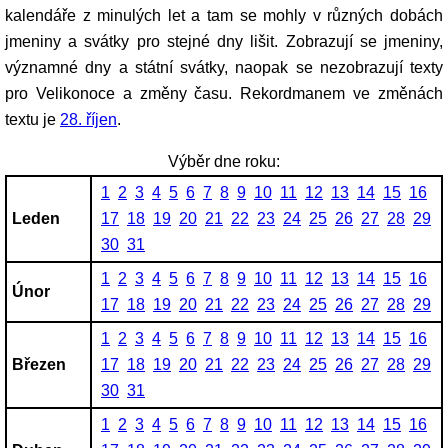
kalendáře z minulých let a tam se mohly v různých dobách
jmeniny a svátky pro stejné dny lišit. Zobrazují se jmeniny,
významné dny a státní svátky, naopak se nezobrazují texty
pro Velikonoce a změny času. Rekordmanem ve změnách
textu je
28. říjen
.
Výběr dne roku:
1
2
3
4
5
6
7
8
9
10
11
12
13
14
15
16
Leden
17
18
19
20
21
22
23
24
25
26
27
28
29
30
31
1
2
3
4
5
6
7
8
9
10
11
12
13
14
15
16
Únor
17
18
19
20
21
22
23
24
25
26
27
28
29
1
2
3
4
5
6
7
8
9
10
11
12
13
14
15
16
Březen
17
18
19
20
21
22
23
24
25
26
27
28
29
30
31
1
2
3
4
5
6
7
8
9
10
11
12
13
14
15
16