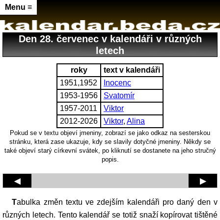
Menu ≡
Den 28. červenec v kalendáři v různých
letech
roky
text v kalendáři
1951,1952
Inocenc
1953-1956
Svatomír
1957-2011
Viktor
2012-2026
Viktor
,
Alina
Pokud se v textu objeví jmeniny, zobrazí se jako odkaz na sesterskou
stránku, která zase ukazuje, kdy se slavily dotyčné jmeniny. Někdy se
také objeví starý církevní svátek, po kliknutí se dostanete na jeho stručný
popis.
◀
▶
Tabulka změn textu ve zdejším kalendáři pro daný den v
různých letech. Tento kalendář se totiž snaží kopírovat tištěné