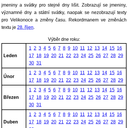
jmeniny a svátky pro stejné dny lišit. Zobrazují se jmeniny,
významné dny a státní svátky, naopak se nezobrazují texty
pro Velikonoce a změny času. Rekordmanem ve změnách
textu je
28. říjen
.
Výběr dne roku:
1
2
3
4
5
6
7
8
9
10
11
12
13
14
15
16
Leden
17
18
19
20
21
22
23
24
25
26
27
28
29
30
31
1
2
3
4
5
6
7
8
9
10
11
12
13
14
15
16
Únor
17
18
19
20
21
22
23
24
25
26
27
28
29
1
2
3
4
5
6
7
8
9
10
11
12
13
14
15
16
Březen
17
18
19
20
21
22
23
24
25
26
27
28
29
30
31
1
2
3
4
5
6
7
8
9
10
11
12
13
14
15
16
Duben
17
18
19
20
21
22
23
24
25
26
27
28
29