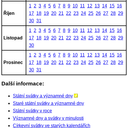
1
2
3
4
5
6
7
8
9
10
11
12
13
14
15
16
Říjen
17
18
19
20
21
22
23
24
25
26
27
28
29
30
31
1
2
3
4
5
6
7
8
9
10
11
12
13
14
15
16
Listopad
17
18
19
20
21
22
23
24
25
26
27
28
29
30
1
2
3
4
5
6
7
8
9
10
11
12
13
14
15
16
Prosinec
17
18
19
20
21
22
23
24
25
26
27
28
29
30
31
Další informace:
Státní svátky a významné dny
Staré státní svátky a významné dny
Státní svátky v roce
Významné dny a svátky v minulosti
Církevní svátky ve starých kalendářích