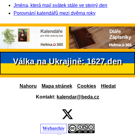
Jména, která mají svátek stále ve stejný den
Porovnání kalendářů mezi dvěma roky
Válka na Ukrajině: 1627.den
Nahoru
Mapa stránek
Cookies
Hledat
Kontakt:
kalendar@beda.cz