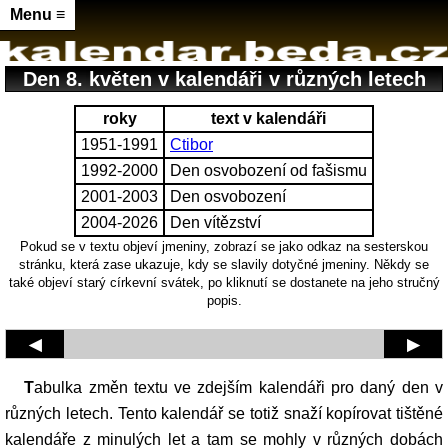
Menu ≡
Den 8. květen v kalendáři v různých letech
roky
text v kalendáři
1951-1991
Ctibor
1992-2000
Den osvobození od fašismu
2001-2003
Den osvobození
2004-2026
Den vítězství
Pokud se v textu objeví jmeniny, zobrazí se jako odkaz na sesterskou
stránku, která zase ukazuje, kdy se slavily dotyčné jmeniny. Někdy se
také objeví starý církevní svátek, po kliknutí se dostanete na jeho stručný
popis.
◀
▶
Tabulka změn textu ve zdejším kalendáři pro daný den v
různých letech. Tento kalendář se totiž snaží kopírovat tištěné
kalendáře z minulých let a tam se mohly v různých dobách