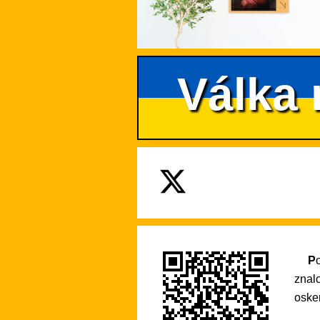
Válka 
Pokud se na tento web rádi vracíte pro praktické informace nebo si díky němu rozšiřujete své
znal
osken