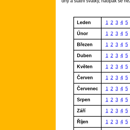
dny a státní svátky, naopak se 
Leden
1
2
3
4
5
Únor
1
2
3
4
5
Březen
1
2
3
4
5
Duben
1
2
3
4
5
Květen
1
2
3
4
5
Červen
1
2
3
4
5
Červenec
1
2
3
4
5
Srpen
1
2
3
4
5
Září
1
2
3
4
5
Říjen
1
2
3
4
5