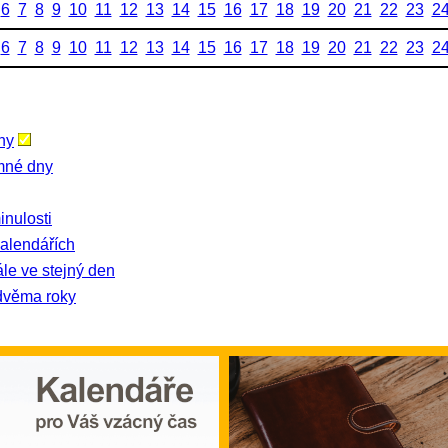
6
7
8
9
10
11
12
13
14
15
16
17
18
19
20
21
22
23
2
6
7
8
9
10
11
12
13
14
15
16
17
18
19
20
21
22
23
2
ny
amné dny
nulosti
kalendářích
ále ve stejný den
dvěma roky