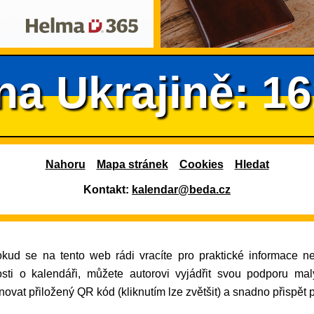
na Ukrajině: 1
Nahoru
Mapa stránek
Cookies
Hledat
Kontakt:
kalendar@beda.cz
osti o kalendáři, můžete autorovi vyjádřit svou podporu ma
ovat přiložený QR kód (kliknutím lze zvětšit) a snadno přispět 