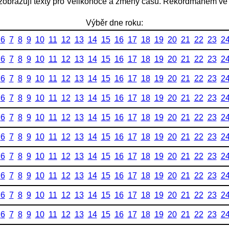
nezobrazují texty pro Velikonoce a změny času. Rekordmanem ve
Výběr dne roku:
6
7
8
9
10
11
12
13
14
15
16
17
18
19
20
21
22
23
2
6
7
8
9
10
11
12
13
14
15
16
17
18
19
20
21
22
23
2
6
7
8
9
10
11
12
13
14
15
16
17
18
19
20
21
22
23
2
6
7
8
9
10
11
12
13
14
15
16
17
18
19
20
21
22
23
2
6
7
8
9
10
11
12
13
14
15
16
17
18
19
20
21
22
23
2
6
7
8
9
10
11
12
13
14
15
16
17
18
19
20
21
22
23
2
6
7
8
9
10
11
12
13
14
15
16
17
18
19
20
21
22
23
2
6
7
8
9
10
11
12
13
14
15
16
17
18
19
20
21
22
23
2
6
7
8
9
10
11
12
13
14
15
16
17
18
19
20
21
22
23
2
6
7
8
9
10
11
12
13
14
15
16
17
18
19
20
21
22
23
2