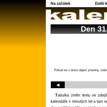
Na začátek
Další 
Den 31.
Pokud se v textu objeví jmeniny, zobr
◀
Tabulka změn textu ve zdejším kalendáři pro daný den v různých letech. Tento kalendář se totiž snaží kopírovat tištěné
kalendáře z minulých let a tam s