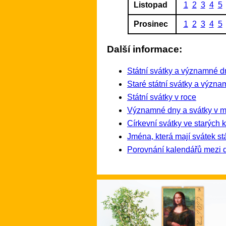
Listopad
1
2
3
4
5
Prosinec
1
2
3
4
5
Další informace:
Státní svátky a významné d
Staré státní svátky a význ
Státní svátky v roce
Významné dny a svátky v mi
Církevní svátky ve starých 
Jména, která mají svátek st
Porovnání kalendářů mezi 