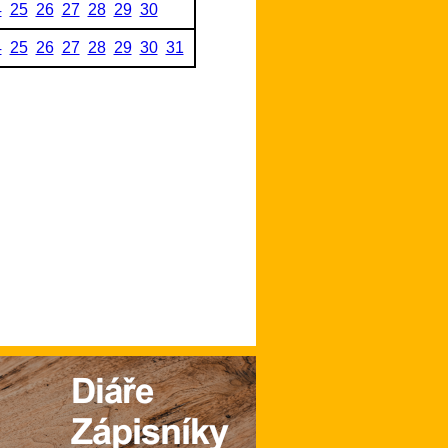
4
25
26
27
28
29
30
4
25
26
27
28
29
30
31