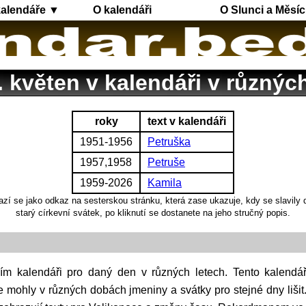
kalendáře ▼
O kalendáři
O Slunci a Měsíc
 květen v kalendáři v různýc
roky
text v kalendáři
1951-1956
Petruška
1957,1958
Petruše
1959-2026
Kamila
azí se jako odkaz na sesterskou stránku, která zase ukazuje, kdy se slavily
starý církevní svátek, po kliknutí se dostanete na jeho stručný popis.
e mohly v různých dobách jmeniny a svátky pro stejné dny liši