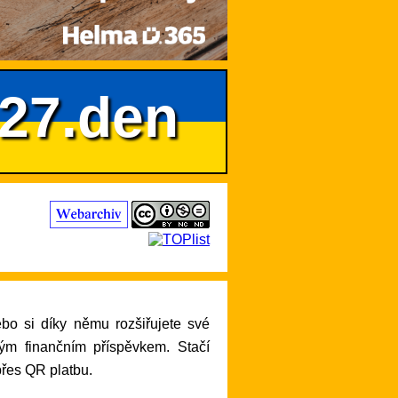
627.den
lým finančním příspěvkem. Stačí
přes QR platbu.