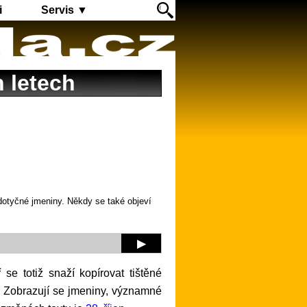
i
Servis ▼
h letech
 dotyčné jmeniny. Někdy se také objeví
▶
t. Zobrazují se jmeniny, významné