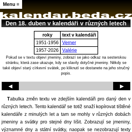
Menu ≡
Den 18. duben v kalendáři v různých letech
roky
text v kalendáři
1951-1956
Verner
1957-2026
Valérie
Pokud se v textu objeví jmeniny, zobrazí se jako odkaz na sesterskou
stránku, která zase ukazuje, kdy se slavily dotyčné jmeniny. Někdy se
také objeví starý církevní svátek, po kliknutí se dostanete na jeho stručný
popis.
◀
▶
Tabulka změn textu ve zdejším kalendáři pro daný den v
různých letech. Tento kalendář se totiž snaží kopírovat tištěné
kalendáře z minulých let a tam se mohly v různých dobách
jmeniny a svátky pro stejné dny lišit. Zobrazují se jmeniny,
významné dny a státní svátky, naopak se nezobrazují texty