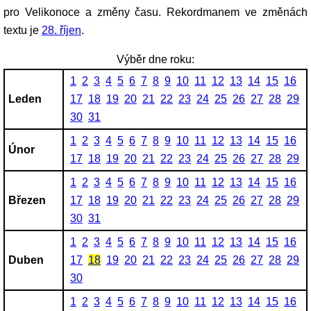
pro Velikonoce a změny času. Rekordmanem ve změnách
textu je
28. říjen
.
Výběr dne roku:
1
2
3
4
5
6
7
8
9
10
11
12
13
14
15
16
Leden
17
18
19
20
21
22
23
24
25
26
27
28
29
30
31
1
2
3
4
5
6
7
8
9
10
11
12
13
14
15
16
Únor
17
18
19
20
21
22
23
24
25
26
27
28
29
1
2
3
4
5
6
7
8
9
10
11
12
13
14
15
16
Březen
17
18
19
20
21
22
23
24
25
26
27
28
29
30
31
1
2
3
4
5
6
7
8
9
10
11
12
13
14
15
16
Duben
17
18
19
20
21
22
23
24
25
26
27
28
29
30
1
2
3
4
5
6
7
8
9
10
11
12
13
14
15
16