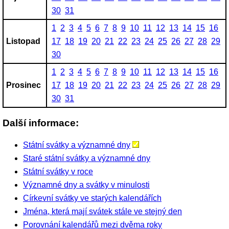
30
31
1
2
3
4
5
6
7
8
9
10
11
12
13
14
15
16
Listopad
17
18
19
20
21
22
23
24
25
26
27
28
29
30
1
2
3
4
5
6
7
8
9
10
11
12
13
14
15
16
Prosinec
17
18
19
20
21
22
23
24
25
26
27
28
29
30
31
Další informace:
Státní svátky a významné dny
Staré státní svátky a významné dny
Státní svátky v roce
Významné dny a svátky v minulosti
Církevní svátky ve starých kalendářích
Jména, která mají svátek stále ve stejný den
Porovnání kalendářů mezi dvěma roky