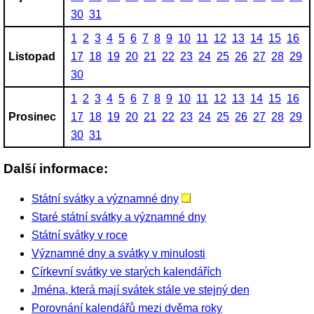
30
31
1
2
3
4
5
6
7
8
9
10
11
12
13
14
15
16
Listopad
17
18
19
20
21
22
23
24
25
26
27
28
29
30
1
2
3
4
5
6
7
8
9
10
11
12
13
14
15
16
Prosinec
17
18
19
20
21
22
23
24
25
26
27
28
29
30
31
Další informace:
Státní svátky a významné dny
Staré státní svátky a významné dny
Státní svátky v roce
Významné dny a svátky v minulosti
Církevní svátky ve starých kalendářích
Jména, která mají svátek stále ve stejný den
Porovnání kalendářů mezi dvěma roky