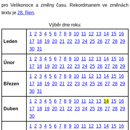
pro Velikonoce a změny času. Rekordmanem ve změnách
textu je
28. říjen
.
Výběr dne roku:
1
2
3
4
5
6
7
8
9
10
11
12
13
14
15
16
Leden
17
18
19
20
21
22
23
24
25
26
27
28
29
30
31
1
2
3
4
5
6
7
8
9
10
11
12
13
14
15
16
Únor
17
18
19
20
21
22
23
24
25
26
27
28
29
1
2
3
4
5
6
7
8
9
10
11
12
13
14
15
16
Březen
17
18
19
20
21
22
23
24
25
26
27
28
29
30
31
1
2
3
4
5
6
7
8
9
10
11
12
13
14
15
16
Duben
17
18
19
20
21
22
23
24
25
26
27
28
29
30
1
2
3
4
5
6
7
8
9
10
11
12
13
14
15
16