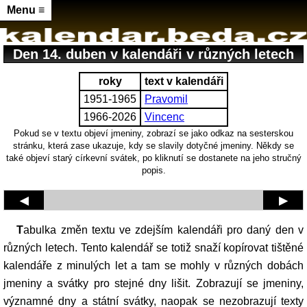
Menu ≡
Den 14. duben v kalendáři v různých letech
roky
text v kalendáři
1951-1965
Pravomil
1966-2026
Vincenc
Pokud se v textu objeví jmeniny, zobrazí se jako odkaz na sesterskou
stránku, která zase ukazuje, kdy se slavily dotyčné jmeniny. Někdy se
také objeví starý církevní svátek, po kliknutí se dostanete na jeho stručný
popis.
◀
▶
Tabulka změn textu ve zdejším kalendáři pro daný den v
různých letech. Tento kalendář se totiž snaží kopírovat tištěné
kalendáře z minulých let a tam se mohly v různých dobách
jmeniny a svátky pro stejné dny lišit. Zobrazují se jmeniny,
významné dny a státní svátky, naopak se nezobrazují texty