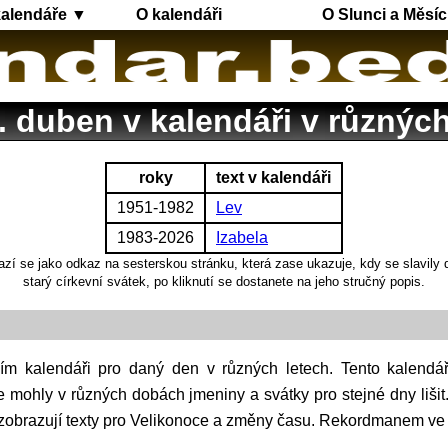
kalendáře ▼
O kalendáři
O Slunci a Měsíc
. duben v kalendáři v různých
roky
text v kalendáři
1951-1982
Lev
1983-2026
Izabela
azí se jako odkaz na sesterskou stránku, která zase ukazuje, kdy se slavily
starý církevní svátek, po kliknutí se dostanete na jeho stručný popis.
e mohly v různých dobách jmeniny a svátky pro stejné dny liši
nezobrazují texty pro Velikonoce a změny času. Rekordmanem ve