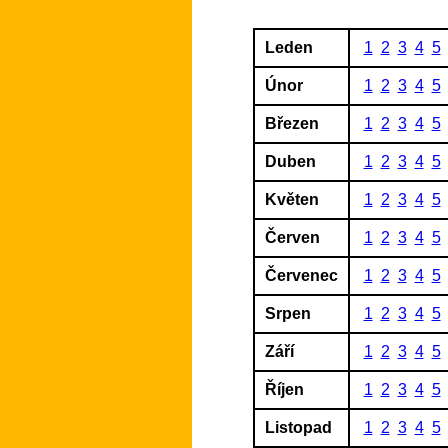
Leden
1
2
3
4
5
Únor
1
2
3
4
5
Březen
1
2
3
4
5
Duben
1
2
3
4
5
Květen
1
2
3
4
5
Červen
1
2
3
4
5
Červenec
1
2
3
4
5
Srpen
1
2
3
4
5
Září
1
2
3
4
5
Říjen
1
2
3
4
5
Listopad
1
2
3
4
5