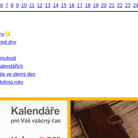
6
7
8
9
10
11
12
13
14
15
16
17
18
19
20
21
22
23
2
ny
amné dny
nulosti
kalendářích
ále ve stejný den
dvěma roky