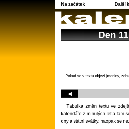
Na začátek
Další 
Den 11
Pokud se v textu objeví jmeniny, zobr
◀
Tabulka změn textu ve zdejším kalendáři pro daný den v různých letech. Tento kalendář se totiž snaží kopírovat tištěné
kalendáře z minulých let a tam s
dny a státní svátky, naopak se 