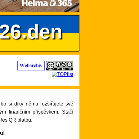
626.den
lým finančním příspěvkem. Stačí
přes QR platbu.
ru!