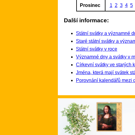
Prosinec
1
2
3
4
5
Další informace:
Státní svátky a významné d
Staré státní svátky a význ
Státní svátky v roce
Významné dny a svátky v mi
Církevní svátky ve starých 
Jména, která mají svátek st
Porovnání kalendářů mezi 