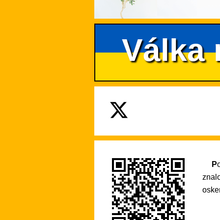
Válka 
Pokud se na tento web rádi vracíte pro praktické informace nebo si díky němu rozšiřujete své
znal
osken