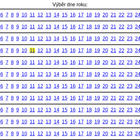
Výběr dne roku:
6
7
8
9
10
11
12
13
14
15
16
17
18
19
20
21
22
23
2
6
7
8
9
10
11
12
13
14
15
16
17
18
19
20
21
22
23
2
6
7
8
9
10
11
12
13
14
15
16
17
18
19
20
21
22
23
2
6
7
8
9
10
11
12
13
14
15
16
17
18
19
20
21
22
23
2
6
7
8
9
10
11
12
13
14
15
16
17
18
19
20
21
22
23
2
6
7
8
9
10
11
12
13
14
15
16
17
18
19
20
21
22
23
2
6
7
8
9
10
11
12
13
14
15
16
17
18
19
20
21
22
23
2
6
7
8
9
10
11
12
13
14
15
16
17
18
19
20
21
22
23
2
6
7
8
9
10
11
12
13
14
15
16
17
18
19
20
21
22
23
2
6
7
8
9
10
11
12
13
14
15
16
17
18
19
20
21
22
23
2
6
7
8
9
10
11
12
13
14
15
16
17
18
19
20
21
22
23
2