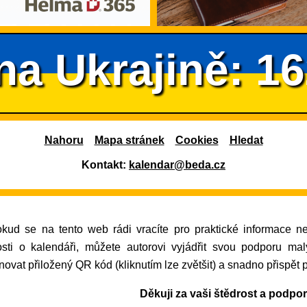
na Ukrajině: 1
Nahoru
Mapa stránek
Cookies
Hledat
Kontakt:
kalendar@beda.cz
osti o kalendáři, můžete autorovi vyjádřit svou podporu ma
ovat přiložený QR kód (kliknutím lze zvětšit) a snadno přispět 
Děkuji za vaši štědrost a podpo