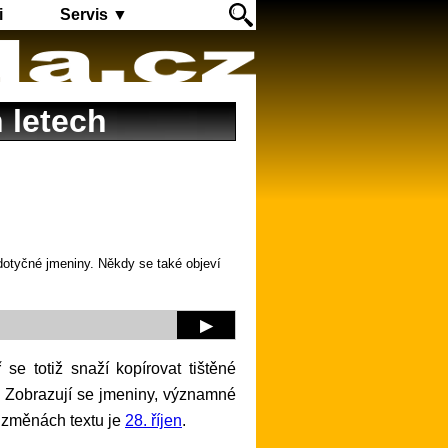
i
Servis ▼
 letech
 dotyčné jmeniny. Někdy se také objeví
▶
t. Zobrazují se jmeniny, významné
 změnách textu je
28. říjen
.