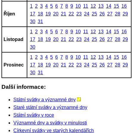
1
2
3
4
5
6
7
8
9
10
11
12
13
14
15
16
Říjen
17
18
19
20
21
22
23
24
25
26
27
28
29
30
31
1
2
3
4
5
6
7
8
9
10
11
12
13
14
15
16
Listopad
17
18
19
20
21
22
23
24
25
26
27
28
29
30
1
2
3
4
5
6
7
8
9
10
11
12
13
14
15
16
Prosinec
17
18
19
20
21
22
23
24
25
26
27
28
29
30
31
Další informace:
Státní svátky a významné dny
Staré státní svátky a významné dny
Státní svátky v roce
Významné dny a svátky v minulosti
Církevní svátky ve starých kalendářích