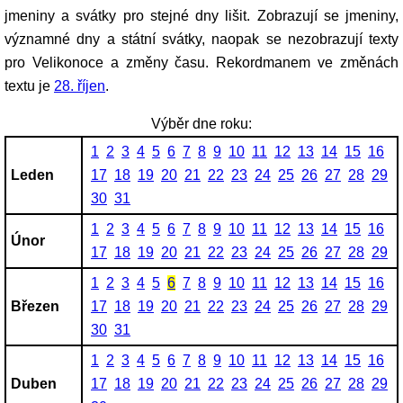
jmeniny a svátky pro stejné dny lišit. Zobrazují se jmeniny,
významné dny a státní svátky, naopak se nezobrazují texty
pro Velikonoce a změny času. Rekordmanem ve změnách
textu je
28. říjen
.
Výběr dne roku:
1
2
3
4
5
6
7
8
9
10
11
12
13
14
15
16
Leden
17
18
19
20
21
22
23
24
25
26
27
28
29
30
31
1
2
3
4
5
6
7
8
9
10
11
12
13
14
15
16
Únor
17
18
19
20
21
22
23
24
25
26
27
28
29
1
2
3
4
5
6
7
8
9
10
11
12
13
14
15
16
Březen
17
18
19
20
21
22
23
24
25
26
27
28
29
30
31
1
2
3
4
5
6
7
8
9
10
11
12
13
14
15
16
Duben
17
18
19
20
21
22
23
24
25
26
27
28
29