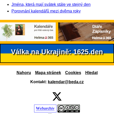
Jména, která mají svátek stále ve stejný den
Porovnání kalendářů mezi dvěma roky
Válka na Ukrajině: 1625.den
Nahoru
Mapa stránek
Cookies
Hledat
Kontakt:
kalendar@beda.cz