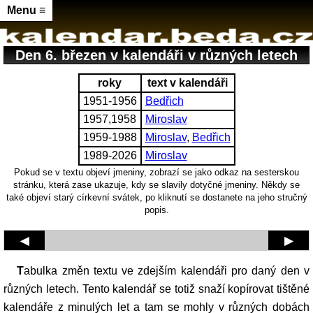
Menu ≡
Den 6. březen v kalendáři v různých letech
roky
text v kalendáři
1951-1956
Bedřich
1957,1958
Miroslav
1959-1988
Miroslav
,
Bedřich
1989-2026
Miroslav
Pokud se v textu objeví jmeniny, zobrazí se jako odkaz na sesterskou
stránku, která zase ukazuje, kdy se slavily dotyčné jmeniny. Někdy se
také objeví starý církevní svátek, po kliknutí se dostanete na jeho stručný
popis.
◀
▶
Tabulka změn textu ve zdejším kalendáři pro daný den v
různých letech. Tento kalendář se totiž snaží kopírovat tištěné
kalendáře z minulých let a tam se mohly v různých dobách