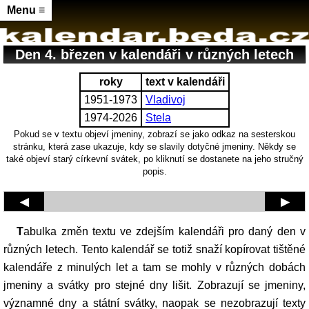
Menu ≡
Den 4. březen v kalendáři v různých letech
roky
text v kalendáři
1951-1973
Vladivoj
1974-2026
Stela
Pokud se v textu objeví jmeniny, zobrazí se jako odkaz na sesterskou
stránku, která zase ukazuje, kdy se slavily dotyčné jmeniny. Někdy se
také objeví starý církevní svátek, po kliknutí se dostanete na jeho stručný
popis.
◀
▶
Tabulka změn textu ve zdejším kalendáři pro daný den v
různých letech. Tento kalendář se totiž snaží kopírovat tištěné
kalendáře z minulých let a tam se mohly v různých dobách
jmeniny a svátky pro stejné dny lišit. Zobrazují se jmeniny,
významné dny a státní svátky, naopak se nezobrazují texty