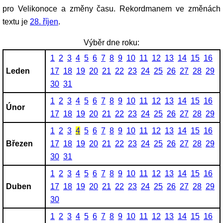
pro Velikonoce a změny času. Rekordmanem ve změnách
textu je
28. říjen
.
Výběr dne roku:
1
2
3
4
5
6
7
8
9
10
11
12
13
14
15
16
Leden
17
18
19
20
21
22
23
24
25
26
27
28
29
30
31
1
2
3
4
5
6
7
8
9
10
11
12
13
14
15
16
Únor
17
18
19
20
21
22
23
24
25
26
27
28
29
1
2
3
4
5
6
7
8
9
10
11
12
13
14
15
16
Březen
17
18
19
20
21
22
23
24
25
26
27
28
29
30
31
1
2
3
4
5
6
7
8
9
10
11
12
13
14
15
16
Duben
17
18
19
20
21
22
23
24
25
26
27
28
29
30
1
2
3
4
5
6
7
8
9
10
11
12
13
14
15
16