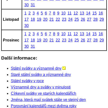
30
31
1
2
3
4
5
6
7
8
9
10
11
12
13
14
15
16
Listopad
17
18
19
20
21
22
23
24
25
26
27
28
29
30
1
2
3
4
5
6
7
8
9
10
11
12
13
14
15
16
Prosinec
17
18
19
20
21
22
23
24
25
26
27
28
29
30
31
Další informace:
Státní svátky a významné dny
Staré státní svátky a významné dny
Státní svátky v roce
Významné dny a svátky v minulosti
Církevní svátky ve starých kalendářích
Jména, která mají svátek stále ve stejný den
Porovnání kalendářů mezi dvěma roky