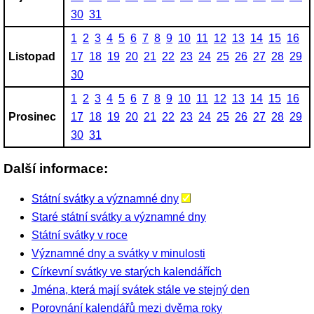
30
31
1
2
3
4
5
6
7
8
9
10
11
12
13
14
15
16
Listopad
17
18
19
20
21
22
23
24
25
26
27
28
29
30
1
2
3
4
5
6
7
8
9
10
11
12
13
14
15
16
Prosinec
17
18
19
20
21
22
23
24
25
26
27
28
29
30
31
Další informace:
Státní svátky a významné dny
Staré státní svátky a významné dny
Státní svátky v roce
Významné dny a svátky v minulosti
Církevní svátky ve starých kalendářích
Jména, která mají svátek stále ve stejný den
Porovnání kalendářů mezi dvěma roky