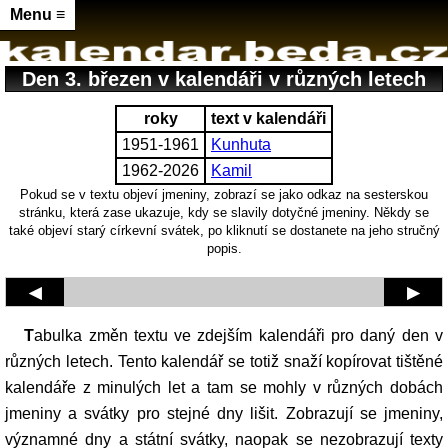
Menu ≡
Den 3. březen v kalendáři v různých letech
roky
text v kalendáři
1951-1961
Kunhuta
1962-2026
Kamil
Pokud se v textu objeví jmeniny, zobrazí se jako odkaz na sesterskou
stránku, která zase ukazuje, kdy se slavily dotyčné jmeniny. Někdy se
také objeví starý církevní svátek, po kliknutí se dostanete na jeho stručný
popis.
◀
▶
Tabulka změn textu ve zdejším kalendáři pro daný den v
různých letech. Tento kalendář se totiž snaží kopírovat tištěné
kalendáře z minulých let a tam se mohly v různých dobách
jmeniny a svátky pro stejné dny lišit. Zobrazují se jmeniny,
významné dny a státní svátky, naopak se nezobrazují texty