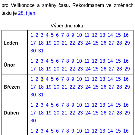
pro Velikonoce a změny času. Rekordmanem ve změnách
textu je
28. říjen
.
Výběr dne roku:
1
2
3
4
5
6
7
8
9
10
11
12
13
14
15
16
Leden
17
18
19
20
21
22
23
24
25
26
27
28
29
30
31
1
2
3
4
5
6
7
8
9
10
11
12
13
14
15
16
Únor
17
18
19
20
21
22
23
24
25
26
27
28
29
1
2
3
4
5
6
7
8
9
10
11
12
13
14
15
16
Březen
17
18
19
20
21
22
23
24
25
26
27
28
29
30
31
1
2
3
4
5
6
7
8
9
10
11
12
13
14
15
16
Duben
17
18
19
20
21
22
23
24
25
26
27
28
29
30
1
2
3
4
5
6
7
8
9
10
11
12
13
14
15
16