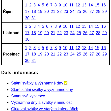
1
2
3
4
5
6
7
8
9
10
11
12
13
14
15
16
Říjen
17
18
19
20
21
22
23
24
25
26
27
28
29
30
31
1
2
3
4
5
6
7
8
9
10
11
12
13
14
15
16
Listopad
17
18
19
20
21
22
23
24
25
26
27
28
29
30
1
2
3
4
5
6
7
8
9
10
11
12
13
14
15
16
Prosinec
17
18
19
20
21
22
23
24
25
26
27
28
29
30
31
Další informace:
Státní svátky a významné dny
Staré státní svátky a významné dny
Státní svátky v roce
Významné dny a svátky v minulosti
Církevní svátky ve starých kalendářích