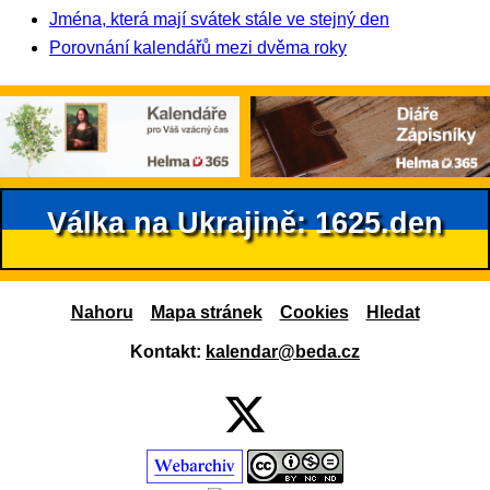
Jména, která mají svátek stále ve stejný den
Porovnání kalendářů mezi dvěma roky
Válka na Ukrajině: 1625.den
Nahoru
Mapa stránek
Cookies
Hledat
Kontakt:
kalendar@beda.cz