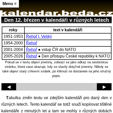
Menu ≡
Den 12. březen v kalendáři v různých letech
roky
text v kalendáři
1951-1953
Řehoř I. Veliký
1954-2000
Řehoř
2001-2004
Řehoř
● vstup ČR do NATO
2005-2026
Řehoř
● Den přístupu České republiky k NATO
Pokud se v textu objeví jmeniny, zobrazí se jako odkaz na sesterskou
stránku, která zase ukazuje, kdy se slavily dotyčné jmeniny. Někdy se
také objeví starý církevní svátek, po kliknutí se dostanete na jeho stručný
popis.
◀
▶
Tabulka změn textu ve zdejším kalendáři pro daný den v
různých letech. Tento kalendář se totiž snaží kopírovat tištěné
kalendáře z minulých let a tam se mohly v různých dobách