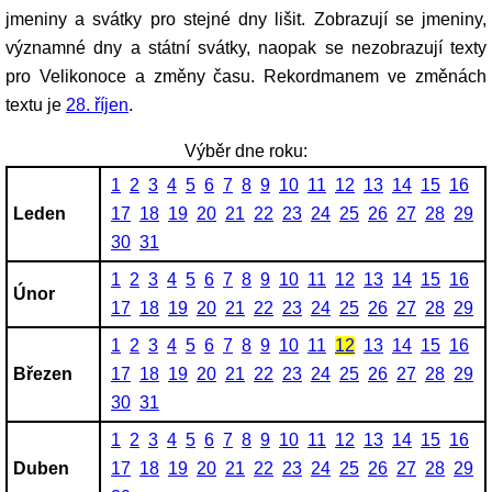
jmeniny a svátky pro stejné dny lišit. Zobrazují se jmeniny,
významné dny a státní svátky, naopak se nezobrazují texty
pro Velikonoce a změny času. Rekordmanem ve změnách
textu je
28. říjen
.
Výběr dne roku:
1
2
3
4
5
6
7
8
9
10
11
12
13
14
15
16
Leden
17
18
19
20
21
22
23
24
25
26
27
28
29
30
31
1
2
3
4
5
6
7
8
9
10
11
12
13
14
15
16
Únor
17
18
19
20
21
22
23
24
25
26
27
28
29
1
2
3
4
5
6
7
8
9
10
11
12
13
14
15
16
Březen
17
18
19
20
21
22
23
24
25
26
27
28
29
30
31
1
2
3
4
5
6
7
8
9
10
11
12
13
14
15
16
Duben
17
18
19
20
21
22
23
24
25
26
27
28
29