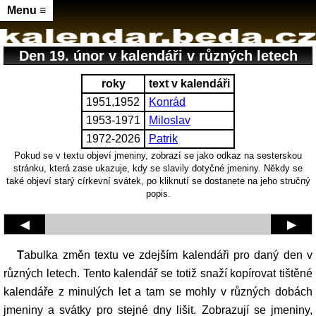
Menu ≡
Den 19. únor v kalendáři v různých letech
roky
text v kalendáři
1951,1952
Konrád
1953-1971
Miloslav
1972-2026
Patrik
Pokud se v textu objeví jmeniny, zobrazí se jako odkaz na sesterskou
stránku, která zase ukazuje, kdy se slavily dotyčné jmeniny. Někdy se
také objeví starý církevní svátek, po kliknutí se dostanete na jeho stručný
popis.
◀
▶
Tabulka změn textu ve zdejším kalendáři pro daný den v
různých letech. Tento kalendář se totiž snaží kopírovat tištěné
kalendáře z minulých let a tam se mohly v různých dobách
jmeniny a svátky pro stejné dny lišit. Zobrazují se jmeniny,