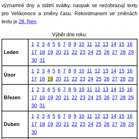
významné dny a státní svátky, naopak se nezobrazují texty
pro Velikonoce a změny času. Rekordmanem ve změnách
textu je
28. říjen
.
Výběr dne roku:
1
2
3
4
5
6
7
8
9
10
11
12
13
14
15
16
Leden
17
18
19
20
21
22
23
24
25
26
27
28
29
30
31
1
2
3
4
5
6
7
8
9
10
11
12
13
14
15
16
Únor
17
18
19
20
21
22
23
24
25
26
27
28
29
1
2
3
4
5
6
7
8
9
10
11
12
13
14
15
16
Březen
17
18
19
20
21
22
23
24
25
26
27
28
29
30
31
1
2
3
4
5
6
7
8
9
10
11
12
13
14
15
16
Duben
17
18
19
20
21
22
23
24
25
26
27
28
29
30