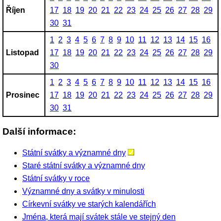
Říjen
17
18
19
20
21
22
23
24
25
26
27
28
29
30
31
1
2
3
4
5
6
7
8
9
10
11
12
13
14
15
16
Listopad
17
18
19
20
21
22
23
24
25
26
27
28
29
30
1
2
3
4
5
6
7
8
9
10
11
12
13
14
15
16
Prosinec
17
18
19
20
21
22
23
24
25
26
27
28
29
30
31
Další informace:
Státní svátky a významné dny
Staré státní svátky a významné dny
Státní svátky v roce
Významné dny a svátky v minulosti
Církevní svátky ve starých kalendářích
Jména, která mají svátek stále ve stejný den