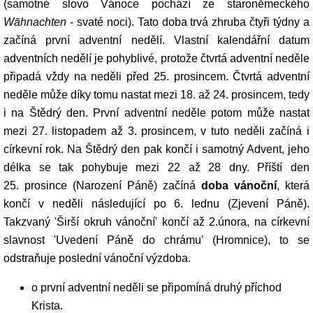
(samotné slovo Vánoce pochází ze staroněmeckého
Wāhnachten
- svaté noci). Tato doba trvá zhruba čtyři týdny a
začíná první adventní nedělí. Vlastní kalendářní datum
adventních nedělí je pohyblivé, protože čtvrtá adventní neděle
připadá vždy na neděli před 25. prosincem. Čtvrtá adventní
neděle může díky tomu nastat mezi 18. až 24. prosincem, tedy
i na Štědrý den. První adventní neděle potom může nastat
mezi 27. listopadem až 3. prosincem, v tuto neděli začíná i
církevní rok. Na Štědrý den pak končí i samotný Advent, jeho
délka se tak pohybuje mezi 22 až 28 dny. Příští den
25. prosince (Narození Páně) začíná
doba vánoční
, která
končí v neděli následující po 6. lednu (Zjevení Páně).
Takzvaný 'Širší okruh vánoční' končí až 2.února, na církevní
slavnost 'Uvedení Páně do chrámu' (Hromnice), to se
odstraňuje poslední vánoční výzdoba.
o první adventní neděli se připomíná druhý příchod
Krista.