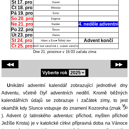
St 17. pro
Daniel
Čt 18. pro
Miloslav
Pá 19. pro
Ester
So 20. pro
Dagmar
Ne 21. pro
4. neděle adventní
Natálie
Po 22. pro
Šimon
Út 23. pro
Vlasta
St 24. pro
Advent končí
Adam a Eva● Štědrý den
Čt 25. pro
Boží hod vánoční● 1. svátek vánoční
Dne 21. prosince v 16:03 začala zima
◀◀
▶▶
Vyberte rok
Unikátní adventní kalendář zobrazující jednotlivé dny
Adventu, včetně čtyř adventních nedělí. Kromě běžných
kalendářních údajů se zobrazuje i začátek zimy, to jest
okamžik kdy Slunce vstupuje do znamení Kozoroha (znak
). Advent (z latinského
adventus
: příchod, myšlen příchod
Ježíše Krista) je v katolické církvi přípravná doba na Vánoce