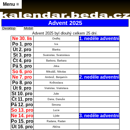
Menu ≡
Advent 2025
Desktop
Mobil
Advent 2025 byl dlouhý celkem 25 dní.
Ne 30. lis
1. neděle adventní
Ondřej
Po 1. pro
Iva
Út 2. pro
Blanka
St 3. pro
Svatoslav, Svatoslava
Čt 4. pro
Barbora, Barbara
Pá 5. pro
Jitka
So 6. pro
Mikuláš, Nikolas
Ne 7. pro
2. neděle adventní
Ambrož, Benjamín
Po 8. pro
Květoslava
Út 9. pro
Vratislav, Vratislava
St 10. pro
Julie
Čt 11. pro
Dana, Danuše
Pá 12. pro
Simona
So 13. pro
Lucie
Ne 14. pro
3. neděle adventní
Lýdie
Po 15. pro
Radana, Radan
Út 16. pro
Albína