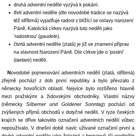
druhá adventní neděle vyzývá k pokání.
třetí adventní neděle (dle novodobé tradice se nazývá
též stříbrná) vyjadřuje radost z blížící se oslavy narození
Páně. Katolická církev nazývá tuto neděli jako
'radostnou' (
gaudete
).
čtvrtá adventní neděle (zlatá) je již ve znamení příprav
na slavnost Narození Páně. Dle církve jde o 'postní'
(
laetare
) neděli.
Novodobé pojmenování adventních nedělí (zlatá, stříbrná)
zřejmě pochází z dob první republiky a bylo převzato z
německy hovořících oblastí. Nejvíce bylo rozšířeno hlavně
mezi pražskými a židovskými obchodníky. Vlastní názvy
(německy
Silberner und Goldener Sonntag
) pochází od
zvýšených příjmů obchodů v dotyčné neděli. V ryze českých
krajích se dříve takovéto označení adventních nedělí vůbec
nepoužívalo. V dnešní době navíc užívané označení první a
druhé adventní neděle jako železné a bronzové (či ojediněle