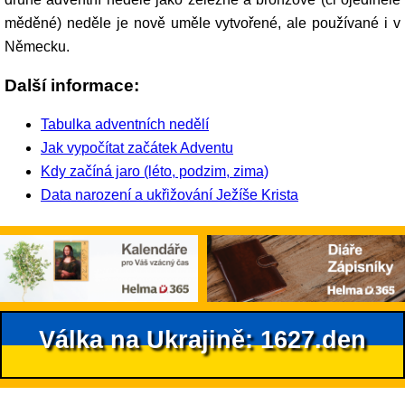
měděné) neděle je nově uměle vytvořené, ale používané i v
Německu.
Další informace:
Tabulka adventních nedělí
Jak vypočítat začátek Adventu
Kdy začíná jaro (léto, podzim, zima)
Data narození a ukřižování Ježíše Krista
Válka na Ukrajině: 1627.den