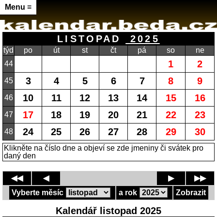
Menu ≡
LISTOPAD
2025
týd
po
út
st
čt
pá
so
ne
1
2
44
3
4
5
6
7
8
9
45
10
11
12
13
14
15
16
46
17
18
19
20
21
22
23
47
24
25
26
27
28
29
30
48
Klikněte na číslo dne a objeví se zde jmeniny či svátek pro
daný den
◀◀
◀
▶
▶▶
Vyberte měsíc
a rok
Zobrazit
Kalendář listopad 2025