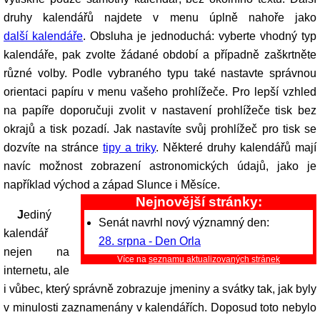
druhy kalendářů najdete v menu úplně nahoře jako
další kalendáře
. Obsluha je jednoduchá: vyberte vhodný typ
kalendáře, pak zvolte žádané období a případně zaškrtněte
různé volby. Podle vybraného typu také nastavte správnou
orientaci papíru v menu vašeho prohlížeče. Pro lepší vzhled
na papíře doporučuji zvolit v nastavení prohlížeče tisk bez
okrajů a tisk pozadí. Jak nastavíte svůj prohlížeč pro tisk se
dozvíte na stránce
tipy a triky
. Některé druhy kalendářů mají
navíc možnost zobrazení astronomických údajů, jako je
například východ a západ Slunce i Měsíce.
Nejnovější stránky:
Jediný
Senát navrhl nový významný den:
kalendář
28. srpna - Den Orla
nejen na
Více na
seznamu aktualizovaných stránek
internetu, ale
i vůbec, který správně zobrazuje jmeniny a svátky tak, jak byly
v minulosti zaznamenány v kalendářích. Doposud toto nebylo