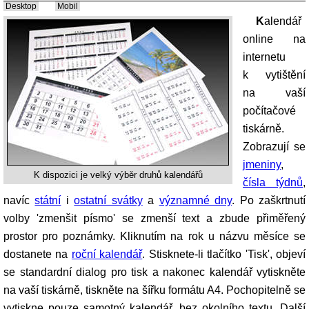
Desktop
Mobil
Kalendář
online na
internetu
k vytištění
na vaší
počítačové
tiskárně.
Zobrazují se
jmeniny
,
K dispozici je velký výběr druhů kalendářů
čísla týdnů
,
navíc
státní
i
ostatní svátky
a
významné dny
. Po zaškrtnutí
volby 'zmenšit písmo' se zmenší text a zbude přiměřený
prostor pro poznámky. Kliknutím na rok u názvu měsíce se
dostanete na
roční kalendář
. Stisknete-li tlačítko 'Tisk', objeví
se standardní dialog pro tisk a nakonec kalendář vytiskněte
na vaší tiskárně, tiskněte na šířku formátu A4. Pochopitelně se
vytiskne pouze samotný kalendář, bez okolního textu. Další