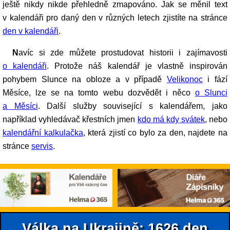
ještě nikdy nikde přehledně zmapováno. Jak se měnil text
v kalendáři pro daný den v různých letech zjistíte na stránce
den v kalendáři
.
Navíc si zde můžete prostudovat historii i zajímavosti
o kalendáři
. Protože náš kalendář je vlastně inspirován
pohybem Slunce na obloze a v případě
Velikonoc
i fází
Měsíce, lze se na tomto webu dozvědět i něco
o Slunci
a Měsíci
. Další služby související s kalendářem, jako
například vyhledávač křestních jmen
kdo má kdy svátek
, nebo
kalendářní kalkulačka
, která zjistí co bylo za den, najdete na
stránce
servis
.
Válka na Ukrajině: 1626.den