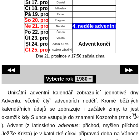
St 17. pro
Daniel
Čt 18. pro
Miloslav
Pá 19. pro
Ester
So 20. pro
Dagmar
Ne 21. pro
4. neděle adventní
Natálie
Po 22. pro
Šimon
Út 23. pro
Vlasta
St 24. pro
Advent končí
Adam a Eva
Čt 25. pro
1. svátek vánoční
Dne 21. prosince v 17:56 začala zima
◀◀
▶▶
Vyberte rok
Unikátní adventní kalendář zobrazující jednotlivé dny
Adventu, včetně čtyř adventních nedělí. Kromě běžných
kalendářních údajů se zobrazuje i začátek zimy, to jest
okamžik kdy Slunce vstupuje do znamení Kozoroha (znak
). Advent (z latinského
adventus
: příchod, myšlen příchod
Ježíše Krista) je v katolické církvi přípravná doba na Vánoce