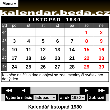
Menu ≡
LISTOPAD
1980
týd
po
út
st
čt
pá
so
ne
1
2
44
3
4
5
6
7
8
9
45
10
11
12
13
14
15
16
46
17
18
19
20
21
22
23
47
24
25
26
27
28
29
30
48
Klikněte na číslo dne a objeví se zde jmeniny či svátek pro
daný den
◀◀
◀
▶
▶▶
Vyberte měsíc
a rok
Zobrazit
Kalendář listopad 1980