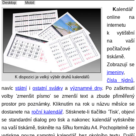
Desktop
Mobil
Kalendář
online na
internetu
k vytištění
na vaší
počítačové
tiskárně.
Zobrazují se
jmeniny
,
K dispozici je velký výběr druhů kalendářů
čísla týdnů
,
navíc
státní
i
ostatní svátky
a
významné dny
. Po zaškrtnutí
volby 'zmenšit písmo' se zmenší text a zbude přiměřený
prostor pro poznámky. Kliknutím na rok u názvu měsíce se
dostanete na
roční kalendář
. Stisknete-li tlačítko 'Tisk', objeví
se standardní dialog pro tisk a nakonec kalendář vytiskněte
na vaší tiskárně, tiskněte na šířku formátu A4. Pochopitelně se
vytiskne pouze samotný kalendář, bez okolního textu. Další