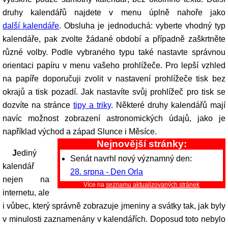
druhy kalendářů najdete v menu úplně nahoře jako
další kalendáře
. Obsluha je jednoduchá: vyberte vhodný typ
kalendáře, pak zvolte žádané období a případně zaškrtněte
různé volby. Podle vybraného typu také nastavte správnou
orientaci papíru v menu vašeho prohlížeče. Pro lepší vzhled
na papíře doporučuji zvolit v nastavení prohlížeče tisk bez
okrajů a tisk pozadí. Jak nastavíte svůj prohlížeč pro tisk se
dozvíte na stránce
tipy a triky
. Některé druhy kalendářů mají
navíc možnost zobrazení astronomických údajů, jako je
například východ a západ Slunce i Měsíce.
Nejnovější stránky:
Jediný
Senát navrhl nový významný den:
kalendář
28. srpna - Den Orla
nejen na
Více na
seznamu aktualizovaných stránek
internetu, ale
i vůbec, který správně zobrazuje jmeniny a svátky tak, jak byly
v minulosti zaznamenány v kalendářích. Doposud toto nebylo