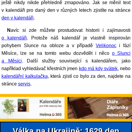
ještě nikdy nikde přehledně zmapováno. Jak se měnil text
v kalendáři pro daný den v různých letech zjistíte na stránce
den v kalendáři
.
Navíc si zde můžete prostudovat historii i zajímavosti
o kalendáři
. Protože náš kalendář je vlastně inspirován
pohybem Slunce na obloze a v případě
Velikonoc
i fází
Měsíce, lze se na tomto webu dozvědět i něco
o Slunci
a Měsíci
. Další služby související s kalendářem, jako
například vyhledávač křestních jmen
kdo má kdy svátek
, nebo
kalendářní kalkulačka
, která zjistí co bylo za den, najdete na
stránce
servis
.
Válka na Ukrajině: 1629.den