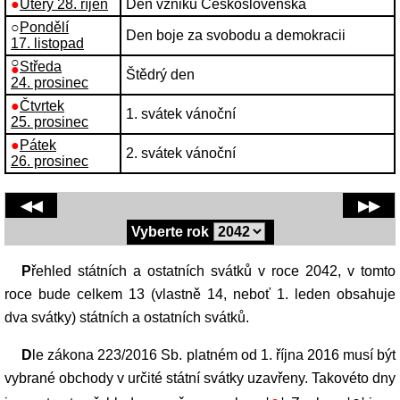
●
Úterý 28. říjen
Den vzniku Československa
○
Pondělí
Den boje za svobodu a demokracii
17. listopad
○
Středa
●
Štědrý den
24. prosinec
●
Čtvrtek
1. svátek vánoční
25. prosinec
●
Pátek
2. svátek vánoční
26. prosinec
◀◀
▶▶
Vyberte rok
Přehled státních a ostatních svátků v roce 2042, v tomto
roce bude celkem 13 (vlastně 14, neboť 1. leden obsahuje
dva svátky) státních a ostatních svátků.
Dle zákona 223/2016 Sb. platném od 1. října 2016 musí být
vybrané obchody v určité státní svátky uzavřeny. Takovéto dny