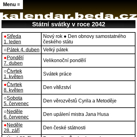
Menu ≡
Státní svátky v roce 2042
●
Středa
Nový rok ● Den obnovy samostatného
1. leden
českého státu
○
Pátek 4. duben
Velký pátek
●
Pondělí
Velikonoční pondělí
7. duben
○
Čtvrtek
Svátek práce
1. květen
●
Čtvrtek
Den vítězství
8. květen
○
Sobota
Den věrozvěstů Cyrila a Metoděje
5. červenec
○
Neděle
Den upálení mistra Jana Husa
6. červenec
●
Neděle
Den české státnosti
28. září