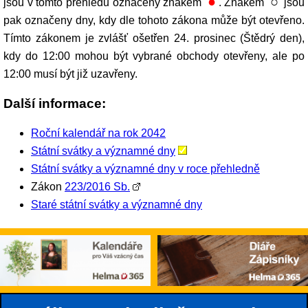
●
○
jsou v tomto přehledu označeny znakem '
'. Znakem '
' jsou
pak označeny dny, kdy dle tohoto zákona může být otevřeno.
Tímto zákonem je zvlášť ošetřen 24. prosinec (Štědrý den),
kdy do 12:00 mohou být vybrané obchody otevřeny, ale po
12:00 musí být již uzavřeny.
Další informace:
Roční kalendář na rok 2042
Státní svátky a významné dny
Státní svátky a významné dny v roce přehledně
Zákon
223/2016 Sb.
Staré státní svátky a významné dny