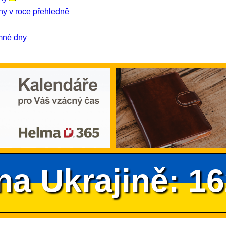
ny v roce přehledně
amné dny
na Ukrajině: 1