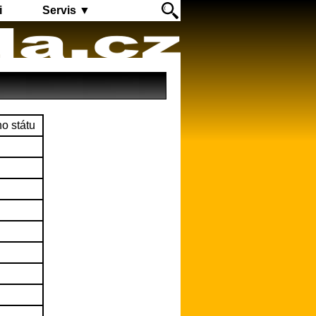
i
Servis ▼
o státu