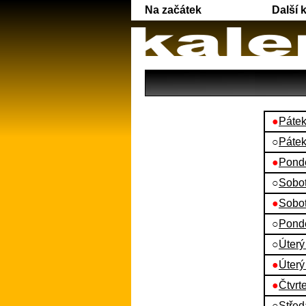
Na začátek
Další 
●
Pátek
○
Pátek
●
Pondě
○
Sobot
●
Sobot
○
Pondě
○
Úterý
●
Úterý
●
Čtvrte
○
Střed