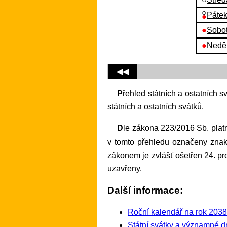
○
Pátek
●
●
Sobot
●
Neděl
◀◀
Přehled státních a ostatních svátků v roce 2038, v tomto roce bude celkem 13 (vlastně 14, neboť 1. leden obsahuje dva svátky)
státních a ostatních svátků.
Dle zákona 223/2016 Sb. platném od 1. října 2016 musí být vybrané obchody v určité státní svátky uzavřeny. Takovéto dny jsou
v tomto přehledu označeny zna
zákonem je zvlášť ošetřen 24. pr
uzavřeny.
Další informace:
Roční kalendář na rok 2038
Státní svátky a významné d