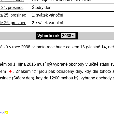
 24. prosinec
Štědrý den
a 25. prosinec
1. svátek vánoční
e 26. prosinec
2. svátek vánoční
Vyberte rok
●
○
kem '
'. Znakem '
' jsou pak označeny dny, kdy dle tohoto
osinec (Štědrý den), kdy do 12:00 mohou být vybrané obchody ot
ny