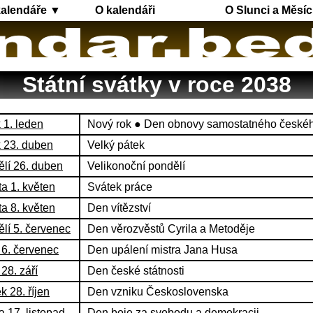
kalendáře ▼
O kalendáři
O Slunci a Měsíc
Státní svátky v roce 2038
 1. leden
Nový rok ● Den obnovy samostatného českéh
 23. duben
Velký pátek
lí 26. duben
Velikonoční pondělí
a 1. květen
Svátek práce
a 8. květen
Den vítězství
lí 5. červenec
Den věrozvěstů Cyrila a Metoděje
 6. červenec
Den upálení mistra Jana Husa
 28. září
Den české státnosti
k 28. říjen
Den vzniku Československa
a 17. listopad
Den boje za svobodu a demokracii