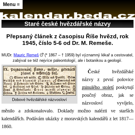
Menu ≡
Staré české hvězdářské názvy
Přepsaný článek z časopisu Říše hvězd, rok
1945, číslo 5-6 od Dr. M. Remeše.
MUDr.
Mauric Remeš
(* 1867 – † 1959) byl významný lékař a cestovatel,
zabýval se též nejvíce paleontologií, ale i botanikou a geologií.
České hvězdářské
názvy z první polovice
minulého století
poskytují
poučný obraz, jak se
Dobové hvězdářské názvosloví
názvosloví vyvíjelo,
měnilo a zdokonalovalo. Doklady možno nalézti ve starších
kalendářích. Podávám ukázky z moravských kalendářů z let 1817—
1860.