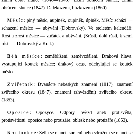
obrácení slunce (1847). Dalekozemí, blízkozemí (1860).
Měsíc
: plný měsíc, auplněk, ouplněk, úplněk. Měsíc schází —
scházení měsíce — ubývání (Dobrovský). Ve stoletém kalendáři:
Rost a zrost měsíce — začátek a ubývání. (Srůsti, dolů růsti, k zemi
růsti — Dobrovský a Kott.)
Běh měsíce
: zeměblížení, zeměvzdálení. Draková hlava,
vystupující koutek měsíce; drakový ocas, odchylující se koutek
měsíce.
Zvířetník
: Dvanácte nebeských znamení (1817), znamení
zvířecího okresu (1847), znamení (zhvězdění) zvířecího okresu
(1853).
Oposice
: Opozyce. Odpory hvězd aneb protisvětla,
protisvětlosti, oposice nebo protizáře, oblesk nebo protizáře (1853).
Konjunkce
: Sejití se planet, spojení nebo sdružení se planet se