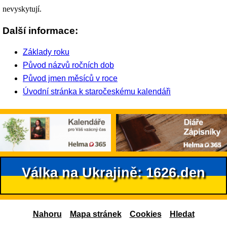
nevyskytují.
Další informace:
Základy roku
Původ názvů ročních dob
Původ jmen měsíců v roce
Úvodní stránka k staročeskému kalendáři
Válka na Ukrajině: 1626.den
Nahoru
Mapa stránek
Cookies
Hledat