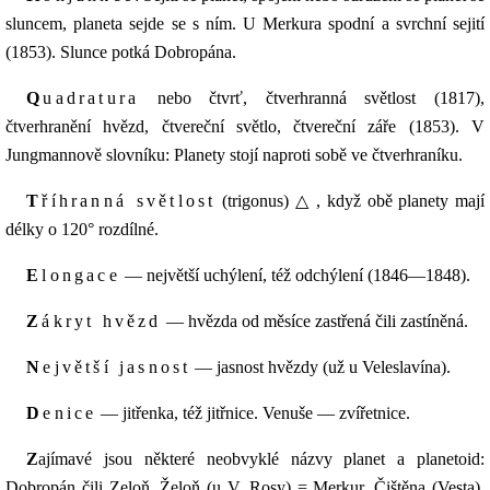
sluncem, planeta sejde se s ním. U Merkura spodní a svrchní sejití
(1853). Slunce potká Dobropána.
Quadratura
nebo čtvrť, čtverhranná světlost (1817),
čtverhranění hvězd, čtvereční světlo, čtvereční záře (1853). V
Jungmannově slovníku: Planety stojí naproti sobě ve čtverhraníku.
Tříhranná světlost
(trigonus) △ , když obě planety mají
délky o 120° rozdílné.
Elongace
— největší uchýlení, též odchýlení (1846—1848).
Zákryt hvězd
— hvězda od měsíce zastřená čili zastíněná.
Největší jasnost
— jasnost hvězdy (už u Veleslavína).
Denice
— jitřenka, též jitřnice. Venuše — zvířetnice.
Zajímavé jsou některé neobvyklé názvy planet a planetoid:
Dobropán čili Zeloň, Želoň (u V. Rosy) = Merkur, Čištěna (Vesta),