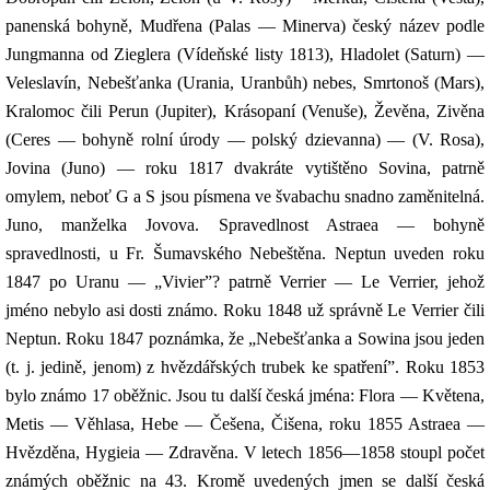
panenská bohyně, Mudřena (Palas — Minerva) český název podle
Jungmanna od Zieglera (Vídeňské listy 1813), Hladolet (Saturn) —
Veleslavín, Nebešťanka (Urania, Uranbůh) nebes, Smrtonoš (Mars),
Kralomoc čili Perun (Jupiter), Krásopaní (Venuše), Ževěna, Zivěna
(Ceres — bohyně rolní úrody — polský dzievanna) — (V. Rosa),
Jovina (Juno) — roku 1817 dvakráte vytištěno Sovina, patrně
omylem, neboť G a S jsou písmena ve švabachu snadno zaměnitelná.
Juno, manželka Jovova. Spravedlnost Astraea — bohyně
spravedlnosti, u Fr. Šumavského Nebeštěna. Neptun uveden roku
1847 po Uranu — „Vivier”? patrně Verrier — Le Verrier, jehož
jméno nebylo asi dosti známo. Roku 1848 už správně Le Verrier čili
Neptun. Roku 1847 poznámka, že „Nebešťanka a Sowina jsou jeden
(t. j. jedině, jenom) z hvězdářských trubek ke spatření”. Roku 1853
bylo známo 17 oběžnic. Jsou tu další česká jména: Flora — Květena,
Metis — Věhlasa, Hebe — Češena, Čišena, roku 1855 Astraea —
Hvězděna, Hygieia — Zdravěna. V letech 1856—1858 stoupl počet
známých oběžnic na 43. Kromě uvedených jmen se další česká