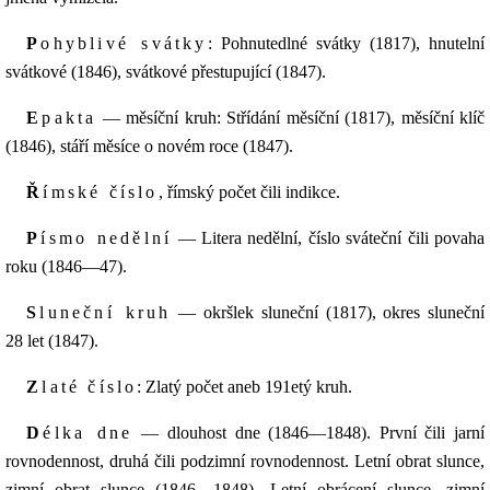
Pohyblivé svátky
: Pohnutedlné svátky (1817), hnutelní
svátkové (1846), svátkové přestupující (1847).
Epakta
— měsíční kruh: Střídání měsíční (1817), měsíční klíč
(1846), stáří měsíce o novém roce (1847).
Římské číslo
, římský počet čili indikce.
Písmo nedělní
— Litera nedělní, číslo sváteční čili povaha
roku (1846—47).
Sluneční kruh
— okršlek sluneční (1817), okres sluneční
28 let (1847).
Zlaté číslo
: Zlatý počet aneb 191etý kruh.
Délka dne
— dlouhost dne (1846—1848). První čili jarní
rovnodennost, druhá čili podzimní rovnodennost. Letní obrat slunce,
zimní obrat slunce (1846—1848). Letní obrácení slunce, zimní