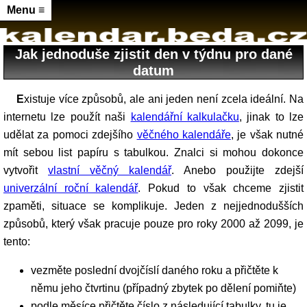
Menu ≡
Jak jednoduše zjistit den v týdnu pro dané
datum
Existuje více způsobů, ale ani jeden není zcela ideální. Na
internetu lze použít naši
kalendářní kalkulačku
, jinak to lze
udělat za pomoci zdejšího
věčného kalendáře
, je však nutné
mít sebou list papíru s tabulkou. Znalci si mohou dokonce
vytvořit
vlastní věčný kalendář
. Anebo použijte zdejší
univerzální roční kalendář
. Pokud to však chceme zjistit
zpaměti, situace se komplikuje. Jeden z nejjednodušších
způsobů, který však pracuje pouze pro roky 2000 až 2099, je
tento:
vezměte poslední dvojčíslí daného roku a přičtěte k
němu jeho čtvrtinu (případný zbytek po dělení pomiňte)
podle měsíce přičtěte číslo z následující tabulky, tu je