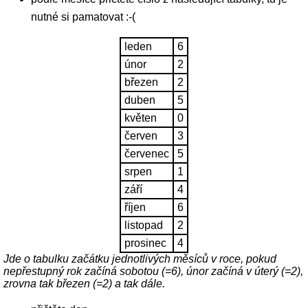
nutné si pamatovat :-(
leden
6
únor
2
březen
2
duben
5
květen
0
červen
3
červenec
5
srpen
1
září
4
říjen
6
listopad
2
prosinec
4
Jde o tabulku začátku jednotlivých měsíců v roce, pokud
nepřestupný rok začíná sobotou (=6), únor začíná v úterý (=2),
zrovna tak březen (=2) a tak dále.