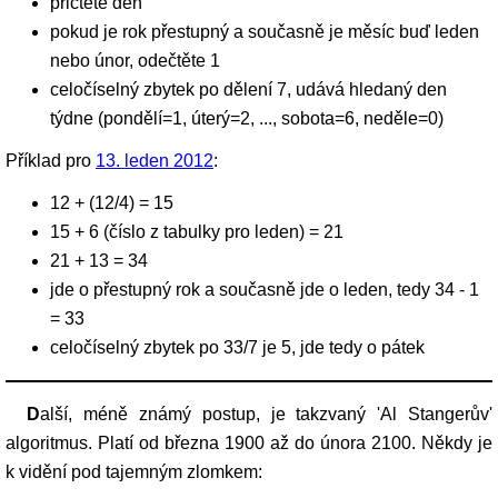
přičtěte den
pokud je rok přestupný a současně je měsíc buď leden
nebo únor, odečtěte 1
celočíselný zbytek po dělení 7, udává hledaný den
týdne (pondělí=1, úterý=2, ..., sobota=6, neděle=0)
Příklad pro
13. leden 2012
:
12 + (12/4) = 15
15 + 6 (číslo z tabulky pro leden) = 21
21 + 13 = 34
jde o přestupný rok a současně jde o leden, tedy 34 - 1
= 33
celočíselný zbytek po 33/7 je 5, jde tedy o pátek
Další, méně známý postup, je takzvaný 'Al Stangerův'
algoritmus. Platí od března 1900 až do února 2100. Někdy je
k vidění pod tajemným zlomkem: