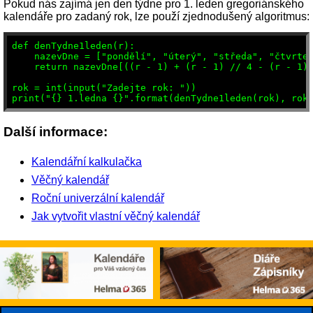
Pokud nás zajímá jen den týdne pro 1. leden gregoriánského
kalendáře pro zadaný rok, lze použí zjednodušený algoritmus:
def denTydne1leden(r):

    nazevDne = ["pondělí", "úterý", "středa", "čtvrtek
    return nazevDne[((r - 1) + (r - 1) // 4 - (r - 1) 
rok = int(input("Zadejte rok: "))

Další informace:
Kalendářní kalkulačka
Věčný kalendář
Roční univerzální kalendář
Jak vytvořit vlastní věčný kalendář