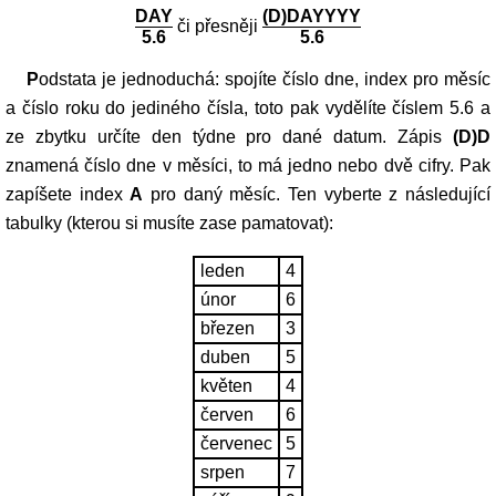
DAY
(D)DAYYYY
či přesněji
5.6
5.6
Podstata je jednoduchá: spojíte číslo dne, index pro měsíc
a číslo roku do jediného čísla, toto pak vydělíte číslem 5.6 a
ze zbytku určíte den týdne pro dané datum. Zápis
(D)D
znamená číslo dne v měsíci, to má jedno nebo dvě cifry. Pak
zapíšete index
A
pro daný měsíc. Ten vyberte z následující
tabulky (kterou si musíte zase pamatovat):
leden
4
únor
6
březen
3
duben
5
květen
4
červen
6
červenec
5
srpen
7