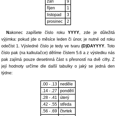
září
9
říjen
1
listopad
3
prosinec
2
Nakonec zapíšete číslo roku
YYYY
, zde je důležitá
výjimka: pokud jde o měsíce leden či únor, je nutné od roku
odečíst 1. Výsledné číslo je tedy ve tvaru
(D)DAYYYY
. Toto
číslo pak (na kalkulačce) dělíme číslem 5.6 a z výsledku nás
pak zajímá pouze desetinná část s přesností na dvě cifry. Z
její hodnoty určíme dle další tabulky o jaký se jedná den
týdne:
.00 - .13
neděle
.14 - .27
pondělí
.28 - .41
úterý
.42 - .55
středa
.56 - .69
čtvrtek