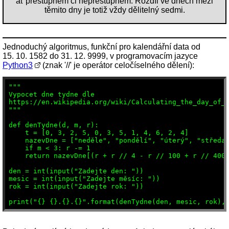
ať přestupném či nepřestupném. Rozdíl ve dnech mezi
těmito dny je totiž vždy dělitelný sedmi.
Jednoduchý algoritmus, funkční pro kalendářní data od
15. 10. 1582 do 31. 12. 9999, v programovacím jazyce
Python3
(znak '//' je operátor celočíselného dělení):
"""

Vypocet dne tydne dle

https://en.wikipedia.org/wiki/Calculating_the_day_of_t
"""

def denTydne(d, m, r):

    t = [0, 3, 2, 5, 0, 3, 5, 1, 4, 6, 2, 4]

    nazevDne = ["neděle", "pondělí", "úterý", "středa"
    if m < 3: r -= 1

    return nazevDne[(r + r // 4 - r // 100 + r // 400 
den = int(input("Zadejte den: "))

mesic = int(input("Zadejte měsíc: "))

rok = int(input("Zadejte rok: "))
