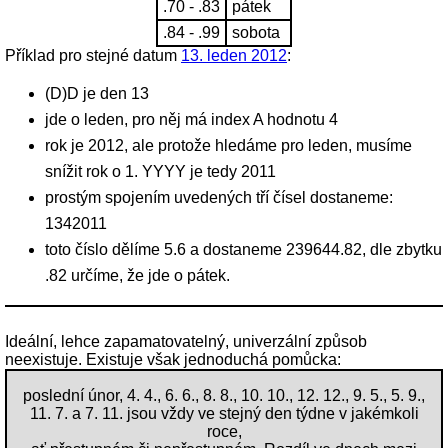
.70 - .83
pátek
.84 - .99
sobota
Příklad pro stejné datum
13. leden 2012
:
(D)D je den 13
jde o leden, pro něj má index A hodnotu 4
rok je 2012, ale protože hledáme pro leden, musíme
snížit rok o 1. YYYY je tedy 2011
prostým spojením uvedených tří čísel dostaneme:
1342011
toto číslo dělíme 5.6 a dostaneme 239644.82, dle zbytku
.82 určíme, že jde o pátek.
Ideální, lehce zapamatovatelný, univerzální způsob
neexistuje. Existuje však jednoduchá pomůcka:
poslední únor, 4. 4., 6. 6., 8. 8., 10. 10., 12. 12., 9. 5., 5. 9.,
11. 7. a 7. 11. jsou vždy ve stejný den týdne v jakémkoli
roce,