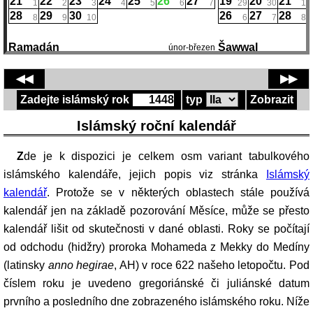
21
22
23
24
25
26
27
19
20
21
1
2
3
4
5
6
7
29
30
1
28
29
30
26
27
28
8
9
10
6
7
8
Ramadán
Šawwal
únor-březen
ne
po
út
st
čt
pá
so
ne
po
út
1
2
3
4
5
6
7
1
7
8
9
10
11
12
13
9
◀◀
▶▶
8
9
10
11
12
13
14
6
7
8
14
15
16
17
18
19
20
14
15
16
15
16
17
18
19
20
21
13
14
15
Zadejte islámský rok
typ
Zobrazit
21
22
23
24
25
26
27
21
22
23
22
23
24
25
26
27
28
20
21
22
28
1
2
3
4
5
6
28
29
30
Islámský roční kalendář
29
30
27
28
29
7
8
4
5
6
Zde je k dispozici je celkem osm variant tabulkového
islámského kalendáře, jejich popis viz stránka
Islámský
kalendář
. Protože se v některých oblastech stále používá
kalendář jen na základě pozorování Měsíce, může se přesto
kalendář lišit od skutečnosti v dané oblasti. Roky se počítají
od odchodu (hidžry) proroka Mohameda z Mekky do Medíny
(latinsky
anno hegirae
, AH) v roce 622 našeho letopočtu. Pod
číslem roku je uvedeno gregoriánské či juliánské datum
prvního a posledního dne zobrazeného islámského roku. Níže