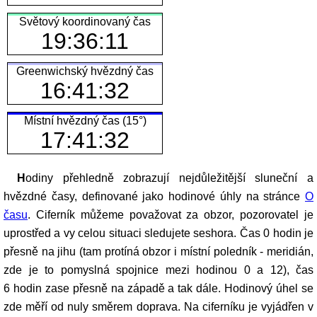
Světový koordinovaný čas
19:36:11
Greenwichský hvězdný čas
16:41:32
Místní hvězdný čas (15°)
17:41:32
Hodiny přehledně zobrazují nejdůležitější sluneční a
hvězdné časy, definované jako hodinové úhly na stránce
O
času
. Ciferník můžeme považovat za obzor, pozorovatel je
uprostřed a vy celou situaci sledujete seshora. Čas 0 hodin je
přesně na jihu (tam protíná obzor i místní poledník - meridián,
zde je to pomyslná spojnice mezi hodinou 0 a 12), čas
6 hodin zase přesně na západě a tak dále. Hodinový úhel se
zde měří od nuly směrem doprava. Na ciferníku je vyjádřen v