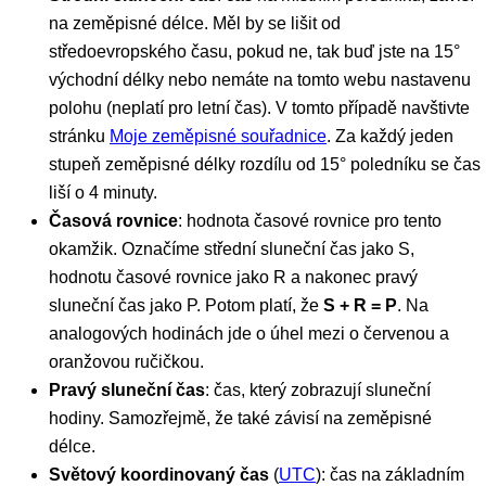
na zeměpisné délce. Měl by se lišit od
středoevropského času, pokud ne, tak buď jste na 15°
východní délky nebo nemáte na tomto webu nastavenu
polohu (neplatí pro letní čas). V tomto případě navštivte
stránku
Moje zeměpisné souřadnice
. Za každý jeden
stupeň zeměpisné délky rozdílu od 15° poledníku se čas
liší o 4 minuty.
Časová rovnice
: hodnota časové rovnice pro tento
okamžik. Označíme střední sluneční čas jako S,
hodnotu časové rovnice jako R a nakonec pravý
sluneční čas jako P. Potom platí, že
S + R = P
. Na
analogových hodinách jde o úhel mezi o červenou a
oranžovou ručičkou.
Pravý sluneční čas
: čas, který zobrazují sluneční
hodiny. Samozřejmě, že také závisí na zeměpisné
délce.
Světový koordinovaný čas
(
UTC
): čas na základním