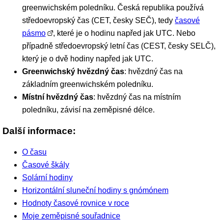
greenwichském poledníku. Česká republika používá
středoevropský čas (CET, česky SEČ), tedy
časové
pásmo
, které je o hodinu napřed jak UTC. Nebo
případně středoevropský letní čas (CEST, česky SELČ),
který je o dvě hodiny napřed jak UTC.
Greenwichský hvězdný čas
: hvězdný čas na
základním greenwichském poledníku.
Místní hvězdný čas
: hvězdný čas na místním
poledníku, závisí na zeměpisné délce.
Další informace:
O času
Časové škály
Solární hodiny
Horizontální sluneční hodiny s gnómónem
Hodnoty časové rovnice v roce
Moje zeměpisné souřadnice