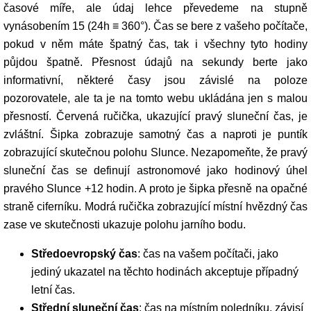
časové míře, ale údaj lehce převedeme na stupně
vynásobením 15 (24h ≡ 360°). Čas se bere z vašeho počítače,
pokud v něm máte špatný čas, tak i všechny tyto hodiny
půjdou špatně. Přesnost údajů na sekundy berte jako
informativní, některé časy jsou závislé na poloze
pozorovatele, ale ta je na tomto webu ukládána jen s malou
přesností. Červená ručička, ukazující pravý sluneční čas, je
zvláštní. Šipka zobrazuje samotný čas a naproti je puntík
zobrazující skutečnou polohu Slunce. Nezapomeňte, že pravý
sluneční čas se definují astronomové jako hodinový úhel
pravého Slunce +12 hodin. A proto je šipka přesně na opačné
straně ciferníku. Modrá ručička zobrazující místní hvězdný čas
zase ve skutečnosti ukazuje polohu jarního bodu.
Středoevropský čas
: čas na vašem počítači, jako
jediný ukazatel na těchto hodinách akceptuje případný
letní čas.
Střední sluneční čas
: čas na místním poledníku, závisí