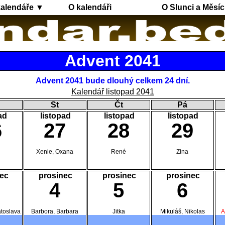
kalendáře ▼
O kalendáři
O Slunci a Měsíc
Advent 2041
Advent 2041 bude dlouhý celkem 24 dní.
Kalendář listopad 2041
St
Čt
Pá
ad
listopad
listopad
listopad
6
27
28
29
Xenie, Oxana
René
Zina
ec
prosinec
prosinec
prosinec
4
5
6
atoslava
Barbora, Barbara
Jitka
Mikuláš, Nikolas
A