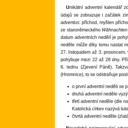
Unikátní adventní kalendář zobrazující jednotlivé dny Adventu, včetně čtyř adventních nedělí. Kromě běžných kalendářních
údajů se zobrazuje i začátek z
adventus
: příchod, myšlen přích
ze staroněmeckého
Wāhnachten
datum adventních nedělí je pohyb
neděle může díky tomu nastat me
27. listopadem až 3. prosincem, 
pohybuje mezi 22 až 28 dny. Pří
6. lednu (Zjevení Páně). Takzv
(Hromnice), to se odstraňuje pos
o první adventní neděli se 
druhá adventní neděle vyzý
třetí adventní neděle (dle n
Katolická církev nazývá tuto
čtvrtá adventní neděle (zlat