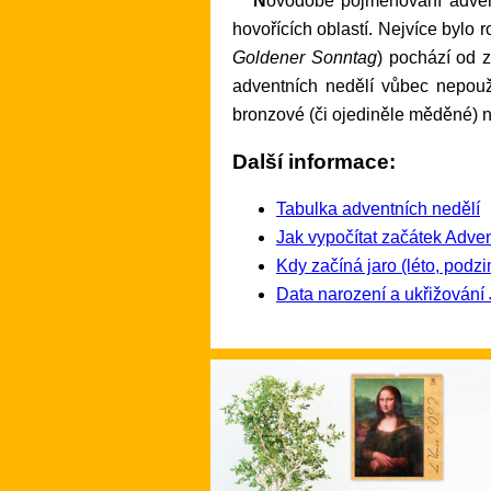
Novodobé pojmenování adventních nedělí (zlatá, stříbrná) zřejmě pochází z dob první republiky a bylo převzato z německy
hovořících oblastí. Nejvíce bylo
Goldener Sonntag
) pochází od 
adventních nedělí vůbec nepouž
bronzové (či ojediněle měděné) 
Další informace:
Tabulka adventních nedělí
Jak vypočítat začátek Adve
Kdy začíná jaro (léto, podzi
Data narození a ukřižování 