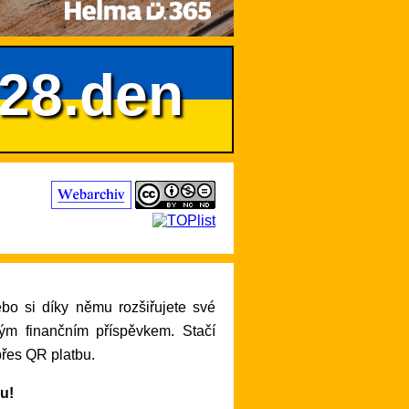
628.den
lým finančním příspěvkem. Stačí
přes QR platbu.
ru!