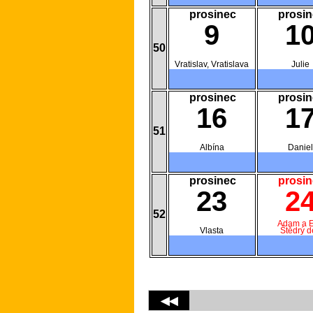
prosinec
prosin
9
1
50
Vratislav, Vratislava
Julie
prosinec
prosin
16
1
51
Albína
Daniel
prosinec
prosin
23
2
52
Adam a 
Vlasta
Štědrý d
◀◀