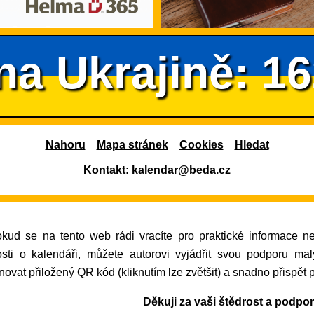
na Ukrajině: 1
Nahoru
Mapa stránek
Cookies
Hledat
Kontakt:
kalendar@beda.cz
osti o kalendáři, můžete autorovi vyjádřit svou podporu ma
ovat přiložený QR kód (kliknutím lze zvětšit) a snadno přispět 
Děkuji za vaši štědrost a podpo