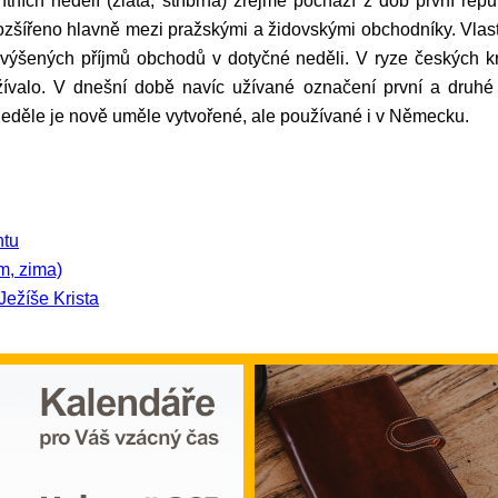
 rozšířeno hlavně mezi pražskými a židovskými obchodníky. Vla
zvýšených příjmů obchodů v dotyčné neděli. V ryze českých kr
ívalo. V dnešní době navíc užívané označení první a druhé
neděle je nově uměle vytvořené, ale používané i v Německu.
ntu
m, zima)
Ježíše Krista