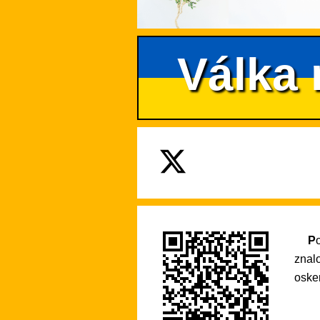
Válka 
Pokud se na tento web rádi vracíte pro praktické informace nebo si díky němu rozšiřujete své
znal
osken