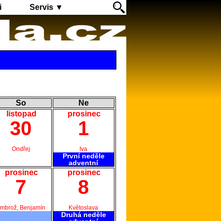
i
Servis ▼
So
Ne
listopad
prosinec
30
1
Ondřej
Iva
První neděle
adventní
prosinec
prosinec
7
8
mbrož, Benjamín
Květoslava
Druhá neděle