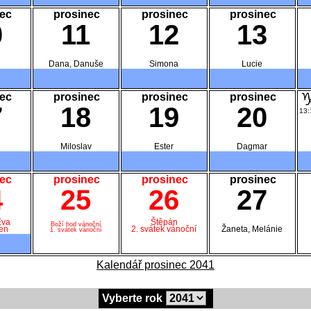
ec
prosinec
prosinec
prosinec
0
11
12
13
Dana, Danuše
Simona
Lucie
ec
prosinec
prosinec
prosinec
7
18
19
20
13:
Miloslav
Ester
Dagmar
ec
prosinec
prosinec
prosinec
4
25
26
27
Eva
Štěpán
Boží hod vánoční
en
2. svátek vánoční
Žaneta, Melánie
1. svátek vánoční
Kalendář prosinec 2041
Vyberte rok