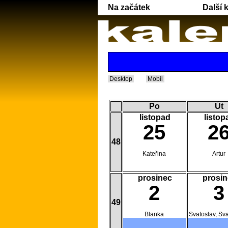
Na začátek
Další 
Desktop
Mobil
Po
Út
listopad
listop
25
2
48
Kateřina
Artur
prosinec
prosin
2
3
49
Blanka
Svatoslav, Sv