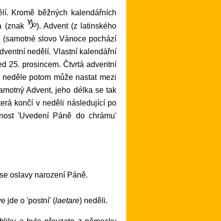
ha (znak
). Advent (z latinského
oce (samotné slovo Vánoce pochází
adventní nedělí. Vlastní kalendářní
ed 25. prosincem. Čtvrtá adventní
ní neděle potom může nastat mezi
samotný Advent, jeho délka se tak
která končí v neděli následující po
avnost 'Uvedení Páně do chrámu'
í se oslavy narození Páně.
 jde o 'postní' (
laetare
) neděli.