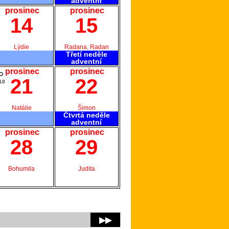
adventní
prosinec
prosinec
14
15
Lýdie
Radana, Radan
Třetí neděle
adventní
prosinec
prosinec
21
22
18
Natálie
Šimon
Čtvrtá neděle
adventní
prosinec
prosinec
28
29
Bohumila
Judita
▶▶