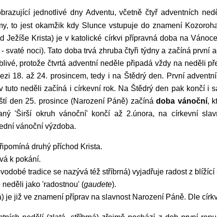
imy, to jest okamžik kdy Slunce vstupuje do znamení Kozoro
od Ježíše Krista) je v katolické církvi přípravná doba na Ván
- svaté noci). Tato doba trvá zhruba čtyři týdny a začíná první 
livé, protože čtvrtá adventní neděle připadá vždy na neděli př
zi 18. až 24. prosincem, tedy i na Štědrý den. První advent
v tuto neděli začíná i církevní rok. Na Štědrý den pak končí i 
ští den 25. prosince (Narození Páně) začíná
doba vánoční
, 
aný 'Širší okruh vánoční' končí až 2.února, na církevní sl
lední vánoční výzdoba.
připomíná druhý příchod Krista.
vá k pokání.
ovodobé tradice se nazývá též stříbrná) vyjadřuje radost z blížíc
 neděli jako 'radostnou' (
gaudete
).
á) je již ve znamení příprav na slavnost Narození Páně. Dle církve