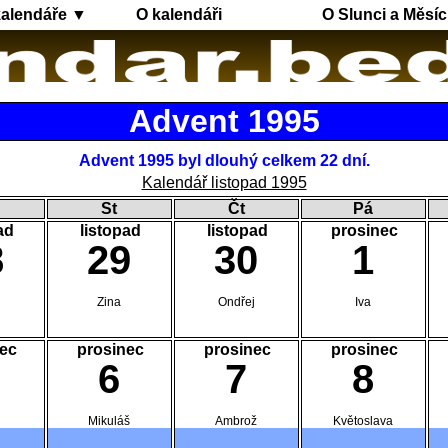
kalendáře ▼
O kalendáři
O Slunci a Měsíc
Advent 1995
Advent 1995 byl dlouhý celkem 22 dní.
Kalendář listopad 1995
St
Čt
Pá
ad
listopad
listopad
prosinec
8
29
30
1
Zina
Ondřej
Iva
ec
prosinec
prosinec
prosinec
6
7
8
Mikuláš
Ambrož
Květoslava