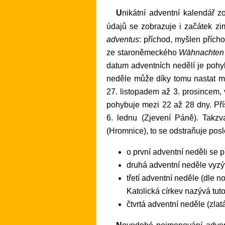
Unikátní adventní kalendář zobrazující jednotlivé dny Adventu, včetně čtyř adventních nedělí. Kromě běžných kalendářních
údajů se zobrazuje i začátek z
adventus
: příchod, myšlen přích
ze staroněmeckého
Wāhnachten
datum adventních nedělí je pohyb
neděle může díky tomu nastat me
27. listopadem až 3. prosincem, 
pohybuje mezi 22 až 28 dny. Pří
6. lednu (Zjevení Páně). Takzv
(Hromnice), to se odstraňuje pos
o první adventní neděli se 
druhá adventní neděle vyzý
třetí adventní neděle (dle n
Katolická církev nazývá tuto
čtvrtá adventní neděle (zlat