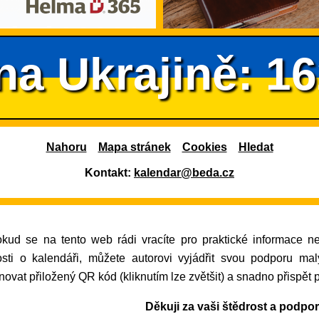
na Ukrajině: 1
Nahoru
Mapa stránek
Cookies
Hledat
Kontakt:
kalendar@beda.cz
osti o kalendáři, můžete autorovi vyjádřit svou podporu ma
ovat přiložený QR kód (kliknutím lze zvětšit) a snadno přispět 
Děkuji za vaši štědrost a podpo