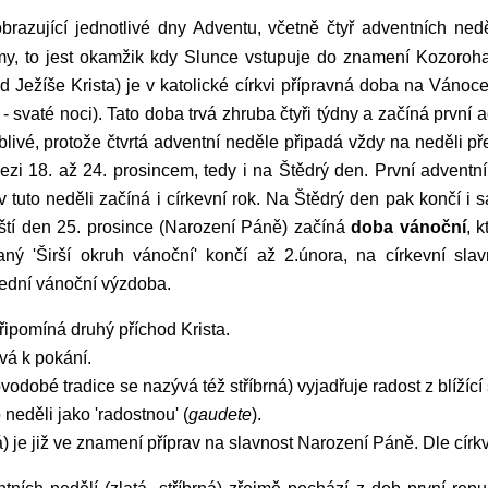
imy, to jest okamžik kdy Slunce vstupuje do znamení Kozoro
od Ježíše Krista) je v katolické církvi přípravná doba na Ván
- svaté noci). Tato doba trvá zhruba čtyři týdny a začíná první 
livé, protože čtvrtá adventní neděle připadá vždy na neděli př
zi 18. až 24. prosincem, tedy i na Štědrý den. První advent
v tuto neděli začíná i církevní rok. Na Štědrý den pak končí i 
ští den 25. prosince (Narození Páně) začíná
doba vánoční
, 
aný 'Širší okruh vánoční' končí až 2.února, na církevní sl
lední vánoční výzdoba.
připomíná druhý příchod Krista.
vá k pokání.
ovodobé tradice se nazývá též stříbrná) vyjadřuje radost z blížíc
 neděli jako 'radostnou' (
gaudete
).
á) je již ve znamení příprav na slavnost Narození Páně. Dle církve