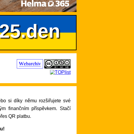
625.den
lým finančním příspěvkem. Stačí
přes QR platbu.
ru!