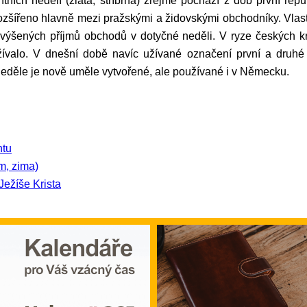
 rozšířeno hlavně mezi pražskými a židovskými obchodníky. Vla
zvýšených příjmů obchodů v dotyčné neděli. V ryze českých kr
ívalo. V dnešní době navíc užívané označení první a druhé
neděle je nově uměle vytvořené, ale používané i v Německu.
ntu
m, zima)
Ježíše Krista