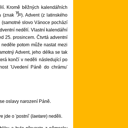
ha (znak
). Advent (z latinského
oce (samotné slovo Vánoce pochází
adventní nedělí. Vlastní kalendářní
ed 25. prosincem. Čtvrtá adventní
ní neděle potom může nastat mezi
samotný Advent, jeho délka se tak
která končí v neděli následující po
avnost 'Uvedení Páně do chrámu'
í se oslavy narození Páně.
 jde o 'postní' (
laetare
) neděli.