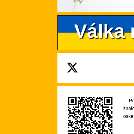
Válka 
Pokud se na tento web rádi vracíte pro praktické informace nebo si díky němu rozšiřujete své
znal
osken