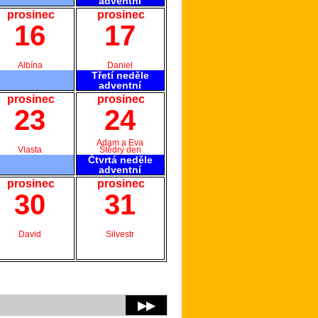
adventní
prosinec
prosinec
16
17
Albína
Daniel
Třetí neděle
adventní
prosinec
prosinec
23
24
Adam a Eva
Vlasta
Štědrý den
Čtvrtá neděle
adventní
prosinec
prosinec
30
31
David
Silvestr
▶▶