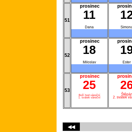
prosinec
prosin
11
1
51
Dana
Simon
prosinec
prosin
18
1
52
Miloslav
Ester
prosinec
prosin
25
2
53
Štěpá
Boží hod vánoční
2. svátek v
1. svátek vánoční
◀◀