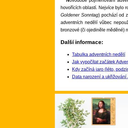
Novodobé pojmenování adventních nedělí (zlatá, stříbrná) zřejmě pochází z dob první republiky a bylo převzato z německy
hovořících oblastí. Nejvíce bylo
Goldener Sonntag
) pochází od 
adventních nedělí vůbec nepouž
bronzové (či ojediněle měděné) 
Další informace:
Tabulka adventních nedělí
Jak vypočítat začátek Adve
Kdy začíná jaro (léto, podzi
Data narození a ukřižování 