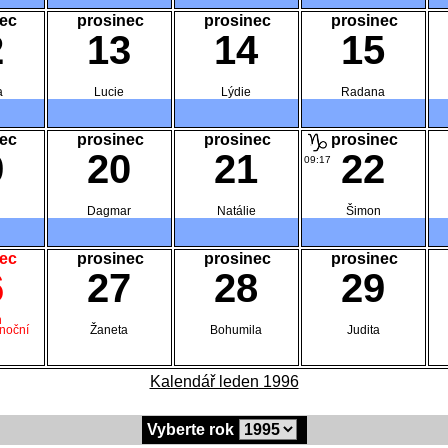
ec
prosinec
prosinec
prosinec
2
13
14
15
a
Lucie
Lýdie
Radana
ec
prosinec
prosinec
prosinec
9
20
21
22
09:17
Dagmar
Natálie
Šimon
ec
prosinec
prosinec
prosinec
6
27
28
29
n
ánoční
Žaneta
Bohumila
Judita
Kalendář leden 1996
Vyberte rok