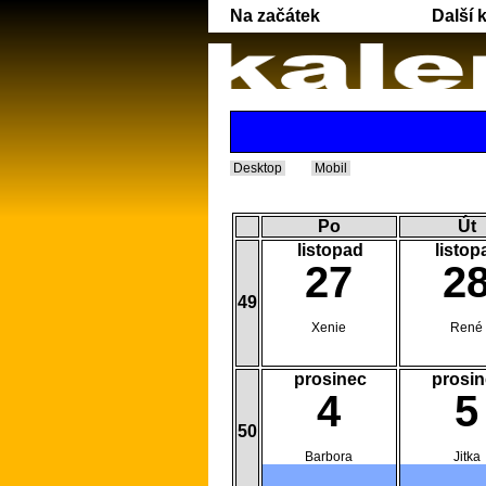
Na začátek
Další 
Desktop
Mobil
Po
Út
listopad
listop
27
2
49
Xenie
René
prosinec
prosin
4
5
50
Barbora
Jitka