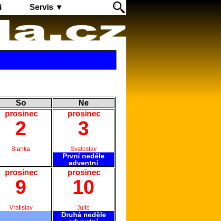
i
Servis ▼
So
Ne
prosinec
prosinec
2
3
Blanka
Svatoslav
První neděle
adventní
prosinec
prosinec
9
10
Vratislav
Julie
Druhá neděle