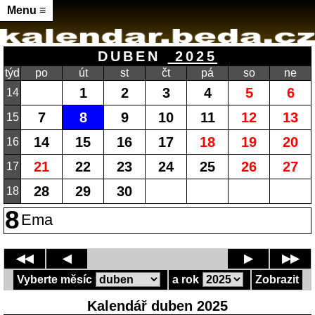
Menu ≡
DUBEN
2025
týd
po
út
st
čt
pá
so
ne
1
2
3
4
5
6
14
7
8
9
10
11
12
13
15
14
15
16
17
18
19
20
16
21
22
23
24
25
26
27
17
28
29
30
18
8
Ema
◀◀
◀
▶
▶▶
Vyberte měsíc
a rok
Zobrazit
Kalendář duben 2025