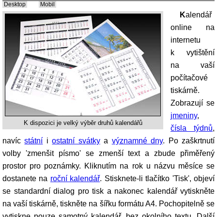
Desktop
Mobil
Kalendář
online na
internetu
k vytištění
na vaší
počítačové
tiskárně.
Zobrazují se
jmeniny
,
K dispozici je velký výběr druhů kalendářů
čísla týdnů
,
navíc
státní
i
ostatní svátky
a
významné dny
. Po zaškrtnutí
volby 'zmenšit písmo' se zmenší text a zbude přiměřený
prostor pro poznámky. Kliknutím na rok u názvu měsíce se
dostanete na
roční kalendář
. Stisknete-li tlačítko 'Tisk', objeví
se standardní dialog pro tisk a nakonec kalendář vytiskněte
na vaší tiskárně, tiskněte na šířku formátu A4. Pochopitelně se
vytiskne pouze samotný kalendář, bez okolního textu. Další