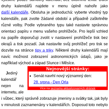
druhy kalendářů najdete v menu úplně nahoře jako
další kalendáře
. Obsluha je jednoduchá: vyberte vhodný typ
kalendáře, pak zvolte žádané období a případně zaškrtněte
různé volby. Podle vybraného typu také nastavte správnou
orientaci papíru v menu vašeho prohlížeče. Pro lepší vzhled
na papíře doporučuji zvolit v nastavení prohlížeče tisk bez
okrajů a tisk pozadí. Jak nastavíte svůj prohlížeč pro tisk se
dozvíte na stránce
tipy a triky
. Některé druhy kalendářů mají
navíc možnost zobrazení astronomických údajů, jako je
například východ a západ Slunce i Měsíce.
Nejnovější stránky:
Jediný
Senát navrhl nový významný den:
kalendář
28. srpna - Den Orla
nejen na
Více na
seznamu aktualizovaných stránek
internetu, ale
i vůbec, který správně zobrazuje jmeniny a svátky tak, jak byly
v minulosti zaznamenány v kalendářích. Doposud toto nebylo