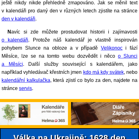
ještě nikdy nikde přehledně zmapováno. Jak se měnil text
v kalendáři pro daný den v různých letech zjistíte na stránce
den v kalendáři
.
Navíc si zde můžete prostudovat historii i zajímavosti
o kalendáři
. Protože náš kalendář je vlastně inspirován
pohybem Slunce na obloze a v případě
Velikonoc
i fází
Měsíce, lze se na tomto webu dozvědět i něco
o Slunci
a Měsíci
. Další služby související s kalendářem, jako
například vyhledávač křestních jmen
kdo má kdy svátek
, nebo
kalendářní kalkulačka
, která zjistí co bylo za den, najdete na
stránce
servis
.
Válka na Ukrajině: 1628.den