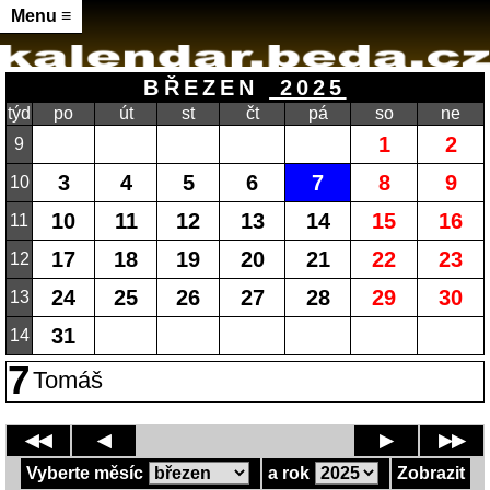
Menu ≡
BŘEZEN
2025
týd
po
út
st
čt
pá
so
ne
1
2
9
3
4
5
6
7
8
9
10
10
11
12
13
14
15
16
11
17
18
19
20
21
22
23
12
24
25
26
27
28
29
30
13
31
14
7
Tomáš
◀◀
◀
▶
▶▶
Vyberte měsíc
a rok
Zobrazit