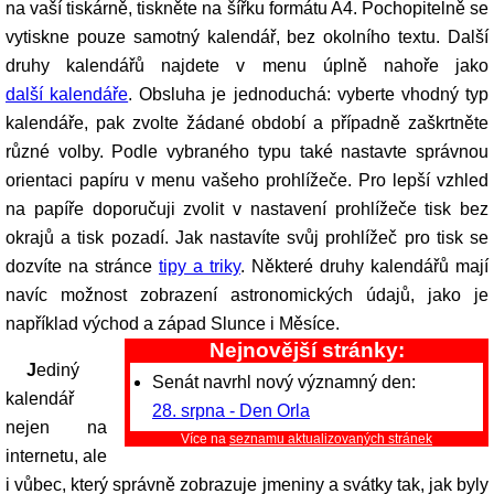
na vaší tiskárně, tiskněte na šířku formátu A4. Pochopitelně se
vytiskne pouze samotný kalendář, bez okolního textu. Další
druhy kalendářů najdete v menu úplně nahoře jako
další kalendáře
. Obsluha je jednoduchá: vyberte vhodný typ
kalendáře, pak zvolte žádané období a případně zaškrtněte
různé volby. Podle vybraného typu také nastavte správnou
orientaci papíru v menu vašeho prohlížeče. Pro lepší vzhled
na papíře doporučuji zvolit v nastavení prohlížeče tisk bez
okrajů a tisk pozadí. Jak nastavíte svůj prohlížeč pro tisk se
dozvíte na stránce
tipy a triky
. Některé druhy kalendářů mají
navíc možnost zobrazení astronomických údajů, jako je
například východ a západ Slunce i Měsíce.
Nejnovější stránky:
Jediný
Senát navrhl nový významný den:
kalendář
28. srpna - Den Orla
nejen na
Více na
seznamu aktualizovaných stránek
internetu, ale
i vůbec, který správně zobrazuje jmeniny a svátky tak, jak byly