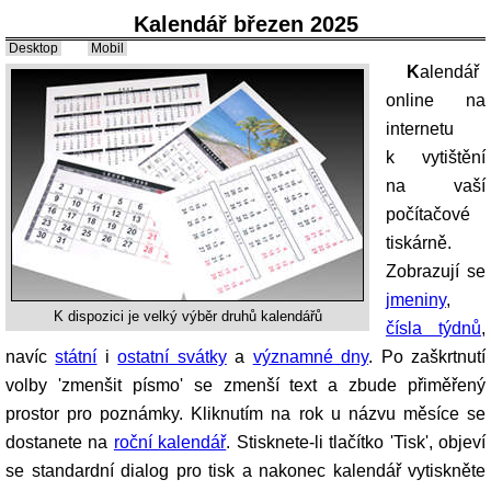
Kalendář březen 2025
Desktop
Mobil
Kalendář
online na
internetu
k vytištění
na vaší
počítačové
tiskárně.
Zobrazují se
jmeniny
,
K dispozici je velký výběr druhů kalendářů
čísla týdnů
,
navíc
státní
i
ostatní svátky
a
významné dny
. Po zaškrtnutí
volby 'zmenšit písmo' se zmenší text a zbude přiměřený
prostor pro poznámky. Kliknutím na rok u názvu měsíce se
dostanete na
roční kalendář
. Stisknete-li tlačítko 'Tisk', objeví
se standardní dialog pro tisk a nakonec kalendář vytiskněte