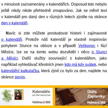
v minulosti zaznamenány v kalendářích. Doposud toto nebylo
ještě nikdy nikde přehledně zmapováno. Jak se měnil text
v kalendáři pro daný den v různých letech zjistíte na stránce
den v kalendáři
.
Navíc si zde můžete prostudovat historii i zajímavosti
o kalendáři
. Protože náš kalendář je vlastně inspirován
pohybem Slunce na obloze a v případě
Velikonoc
i fází
Měsíce, lze se na tomto webu dozvědět i něco
o Slunci
a Měsíci
. Další služby související s kalendářem, jako
například vyhledávač křestních jmen
kdo má kdy svátek
, nebo
kalendářní kalkulačka
, která zjistí co bylo za den, najdete na
stránce
servis
.