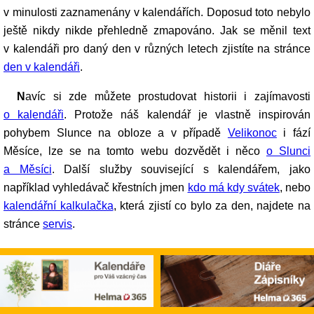
v minulosti zaznamenány v kalendářích. Doposud toto nebylo
ještě nikdy nikde přehledně zmapováno. Jak se měnil text
v kalendáři pro daný den v různých letech zjistíte na stránce
den v kalendáři
.
Navíc si zde můžete prostudovat historii i zajímavosti
o kalendáři
. Protože náš kalendář je vlastně inspirován
pohybem Slunce na obloze a v případě
Velikonoc
i fází
Měsíce, lze se na tomto webu dozvědět i něco
o Slunci
a Měsíci
. Další služby související s kalendářem, jako
například vyhledávač křestních jmen
kdo má kdy svátek
, nebo
kalendářní kalkulačka
, která zjistí co bylo za den, najdete na
stránce
servis
.