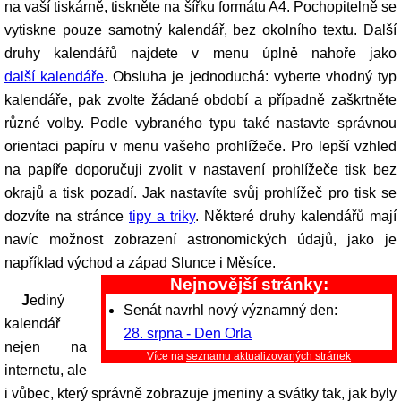
na vaší tiskárně, tiskněte na šířku formátu A4. Pochopitelně se
vytiskne pouze samotný kalendář, bez okolního textu. Další
druhy kalendářů najdete v menu úplně nahoře jako
další kalendáře
. Obsluha je jednoduchá: vyberte vhodný typ
kalendáře, pak zvolte žádané období a případně zaškrtněte
různé volby. Podle vybraného typu také nastavte správnou
orientaci papíru v menu vašeho prohlížeče. Pro lepší vzhled
na papíře doporučuji zvolit v nastavení prohlížeče tisk bez
okrajů a tisk pozadí. Jak nastavíte svůj prohlížeč pro tisk se
dozvíte na stránce
tipy a triky
. Některé druhy kalendářů mají
navíc možnost zobrazení astronomických údajů, jako je
například východ a západ Slunce i Měsíce.
Nejnovější stránky:
Jediný
Senát navrhl nový významný den:
kalendář
28. srpna - Den Orla
nejen na
Více na
seznamu aktualizovaných stránek
internetu, ale
i vůbec, který správně zobrazuje jmeniny a svátky tak, jak byly