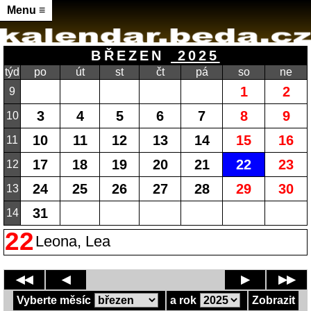
Menu ≡
BŘEZEN
2025
týd
po
út
st
čt
pá
so
ne
1
2
9
3
4
5
6
7
8
9
10
10
11
12
13
14
15
16
11
17
18
19
20
21
22
23
12
24
25
26
27
28
29
30
13
31
14
22
Leona, Lea
◀◀
◀
▶
▶▶
Vyberte měsíc
a rok
Zobrazit