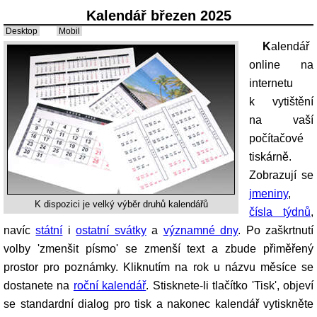
Kalendář březen 2025
Desktop
Mobil
Kalendář
online na
internetu
k vytištění
na vaší
počítačové
tiskárně.
Zobrazují se
jmeniny
,
K dispozici je velký výběr druhů kalendářů
čísla týdnů
,
navíc
státní
i
ostatní svátky
a
významné dny
. Po zaškrtnutí
volby 'zmenšit písmo' se zmenší text a zbude přiměřený
prostor pro poznámky. Kliknutím na rok u názvu měsíce se
dostanete na
roční kalendář
. Stisknete-li tlačítko 'Tisk', objeví
se standardní dialog pro tisk a nakonec kalendář vytiskněte