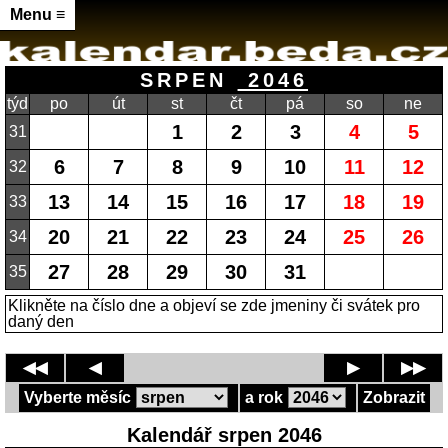
Menu ≡
SRPEN
2046
týd
po
út
st
čt
pá
so
ne
1
2
3
4
5
31
6
7
8
9
10
11
12
32
13
14
15
16
17
18
19
33
20
21
22
23
24
25
26
34
27
28
29
30
31
35
Klikněte na číslo dne a objeví se zde jmeniny či svátek pro
daný den
◀◀
◀
▶
▶▶
Vyberte měsíc
a rok
Zobrazit
Kalendář srpen 2046