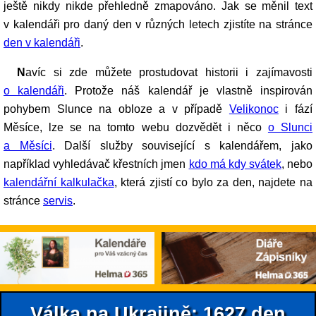
ještě nikdy nikde přehledně zmapováno. Jak se měnil text
v kalendáři pro daný den v různých letech zjistíte na stránce
den v kalendáři
.
Navíc si zde můžete prostudovat historii i zajímavosti
o kalendáři
. Protože náš kalendář je vlastně inspirován
pohybem Slunce na obloze a v případě
Velikonoc
i fází
Měsíce, lze se na tomto webu dozvědět i něco
o Slunci
a Měsíci
. Další služby související s kalendářem, jako
například vyhledávač křestních jmen
kdo má kdy svátek
, nebo
kalendářní kalkulačka
, která zjistí co bylo za den, najdete na
stránce
servis
.
Válka na Ukrajině: 1627.den