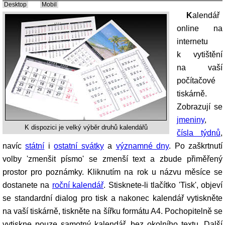
Desktop
Mobil
Kalendář
online na
internetu
k vytištění
na vaší
počítačové
tiskárně.
Zobrazují se
jmeniny
,
K dispozici je velký výběr druhů kalendářů
čísla týdnů
,
navíc
státní
i
ostatní svátky
a
významné dny
. Po zaškrtnutí
volby 'zmenšit písmo' se zmenší text a zbude přiměřený
prostor pro poznámky. Kliknutím na rok u názvu měsíce se
dostanete na
roční kalendář
. Stisknete-li tlačítko 'Tisk', objeví
se standardní dialog pro tisk a nakonec kalendář vytiskněte
na vaší tiskárně, tiskněte na šířku formátu A4. Pochopitelně se
vytiskne pouze samotný kalendář, bez okolního textu. Další