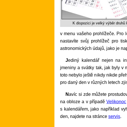
K dispozici je velký výběr druhů 
v menu vašeho prohlížeče. Pro le
nastavíte svůj prohlížeč pro ti
astronomických údajů, jako je na
Jediný kalendář nejen na internetu, ale i vůbec, který správně zobrazuje
jmeniny a svátky tak, jak byly 
toto nebylo ještě nikdy nikde př
pro daný den v různých letech zji
Navíc si zde můžete prostudov
na obloze a v případě
Velikonoc
s kalendářem, jako například v
den, najdete na stránce
servis
.