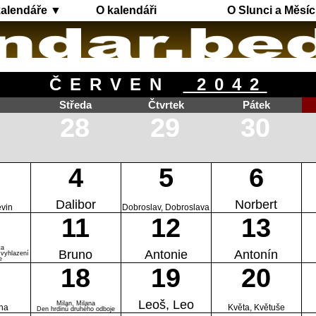
kalendáře ▼
O kalendáři
O Slunci a Měsíc
ČERVEN
2042
Středa
Čtvrtek
Pátek
28
29
30
4
5
6
Dalibor
Norbert
vin
Dobroslav, Dobroslava
11
12
13
ta
Bruno
Antonie
Antonín
vyhlazení
e
18
19
20
Leoš, Leo
Milan, Milana
ina
Květa, Květuše
Den hrdinů druhého odboje