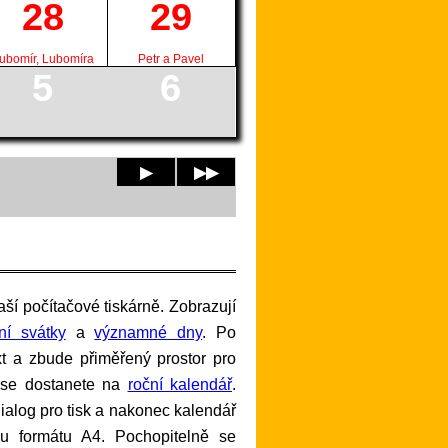
28
29
ubomír, Lubomíra
Petr a Pavel
5
6
▶
▶▶
tní svátky
a
významné dny
. Po
xt a zbude přiměřený prostor pro
 se dostanete na
roční kalendář
.
í dialog pro tisk a nakonec kalendář
řku formátu A4. Pochopitelně se