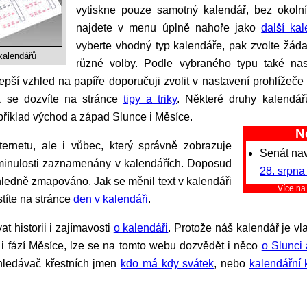
vytiskne pouze samotný kalendář, bez okolní
najdete v menu úplně nahoře jako
další ka
vyberte vhodný typ kalendáře, pak zvolte žád
kalendářů
různé volby. Podle vybraného typu také nas
pší vzhled na papíře doporučuji zvolit v nastavení prohlížeče t
sk se dozvíte na stránce
tipy a triky
. Některé druhy kalendář
příklad východ a západ Slunce i Měsíce.
N
Senát na
v minulosti zaznamenány v kalendářích. Doposud
28. srpna
ehledně zmapováno. Jak se měnil text v kalendáři
Více n
stíte na stránce
den v kalendáři
.
at historii i zajímavosti
o kalendáři
. Protože náš kalendář je v
i fází Měsíce, lze se na tomto webu dozvědět i něco
o Slunci 
yhledávač křestních jmen
kdo má kdy svátek
, nebo
kalendářní 