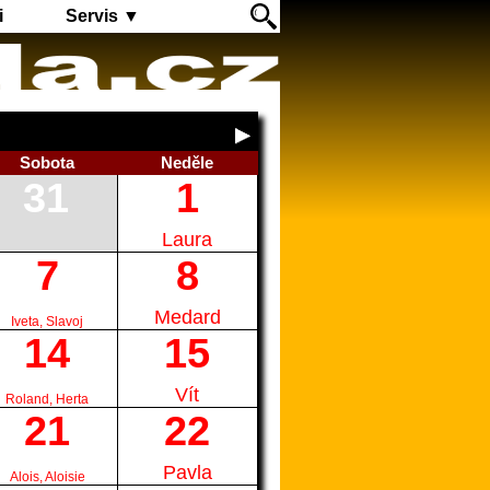
i
Servis ▼
Sobota
Neděle
31
1
Laura
7
8
Medard
Iveta, Slavoj
14
15
Vít
Roland, Herta
21
22
Pavla
Alois, Aloisie