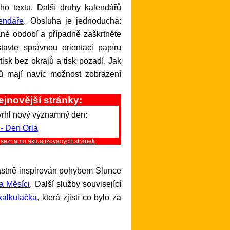
ho textu. Další druhy kalendářů
lendáře
. Obsluha je jednoduchá:
ané období a případně zaškrtněte
tavte správnou orientaci papíru
isk bez okrajů a tisk pozadí. Jak
ů mají navíc možnost zobrazení
ejnovější stránky:
vrhl nový významný den:
 - Den Orla
a
seznamu aktualizovaných stránek
lastně inspirován pohybem Slunce
a Měsíci
. Další služby související
kalkulačka
, která zjistí co bylo za