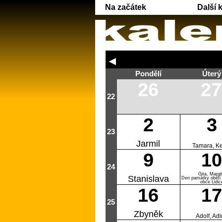
Na začátek
Další 
Pondělí
Úterý
26
27
22
2
3
23
Jarmil
Tamara, Ke
9
10
24
Gita, Margi
Stanislava
Den památky obětí 
obce Lidic
16
17
25
Zbyněk
Adolf, Ad