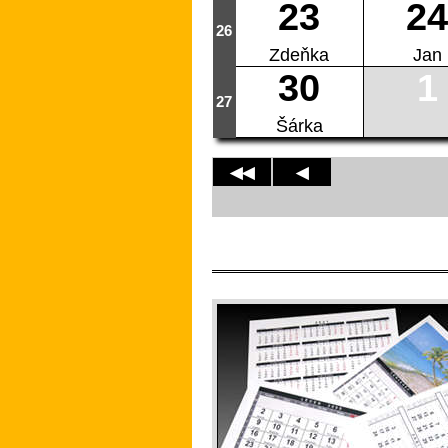
23
24
26
Zdeňka
Jan
30
1
27
Šárka
◀◀
◀