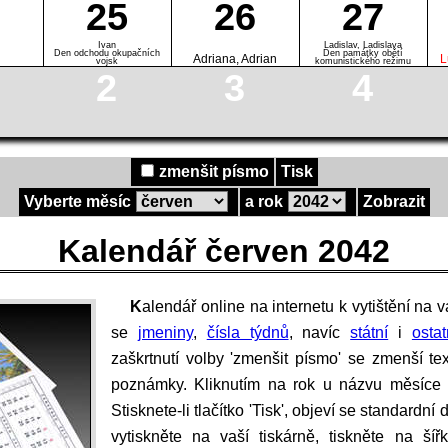
25
26
27
Ivan
Ladislav, Ladislava
Den odchodu okupačních
Den památky obětí
Adriana, Adrian
L
vojsk
komunistického režimu
2
3
4
zmenšit písmo
Tisk
Vyberte měsíc
a rok
Zobrazit
Kalendář červen 2042
Kalendář online na internetu k vytištění na vaší počítačové tiskárně. Zobrazují
se
jmeniny
,
čísla týdnů
, navíc
státní
i
osta
zaškrtnutí volby 'zmenšit písmo' se zmenší te
poznámky. Kliknutím na rok u názvu měsíce
Stisknete-li tlačítko 'Tisk', objeví se standardn
vytiskněte na vaší tiskárně, tiskněte na ší