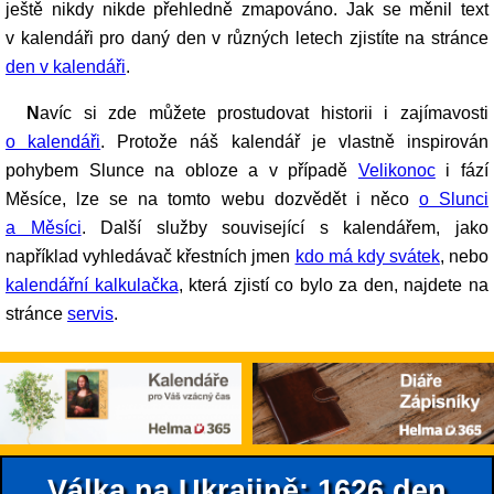
ještě nikdy nikde přehledně zmapováno. Jak se měnil text
v kalendáři pro daný den v různých letech zjistíte na stránce
den v kalendáři
.
Navíc si zde můžete prostudovat historii i zajímavosti
o kalendáři
. Protože náš kalendář je vlastně inspirován
pohybem Slunce na obloze a v případě
Velikonoc
i fází
Měsíce, lze se na tomto webu dozvědět i něco
o Slunci
a Měsíci
. Další služby související s kalendářem, jako
například vyhledávač křestních jmen
kdo má kdy svátek
, nebo
kalendářní kalkulačka
, která zjistí co bylo za den, najdete na
stránce
servis
.
Válka na Ukrajině: 1626.den