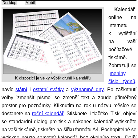
Desktop
Mobil
Kalendář
online na
internetu
k vytištění
na vaší
počítačové
tiskárně.
Zobrazují se
jmeniny
,
K dispozici je velký výběr druhů kalendářů
čísla týdnů
,
navíc
státní
i
ostatní svátky
a
významné dny
. Po zaškrtnutí
volby 'zmenšit písmo' se zmenší text a zbude přiměřený
prostor pro poznámky. Kliknutím na rok u názvu měsíce se
dostanete na
roční kalendář
. Stisknete-li tlačítko 'Tisk', objeví
se standardní dialog pro tisk a nakonec kalendář vytiskněte
na vaší tiskárně, tiskněte na šířku formátu A4. Pochopitelně se
vytiskne pouze samotný kalendář, bez okolního textu. Další