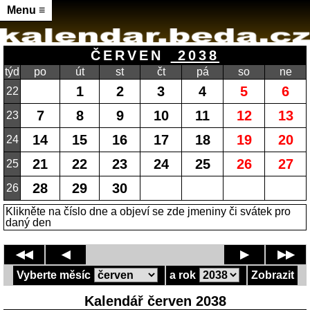
Menu ≡
ČERVEN
2038
týd
po
út
st
čt
pá
so
ne
1
2
3
4
5
6
22
7
8
9
10
11
12
13
23
14
15
16
17
18
19
20
24
21
22
23
24
25
26
27
25
28
29
30
26
Klikněte na číslo dne a objeví se zde jmeniny či svátek pro
daný den
◀◀
◀
▶
▶▶
Vyberte měsíc
a rok
Zobrazit
Kalendář červen 2038