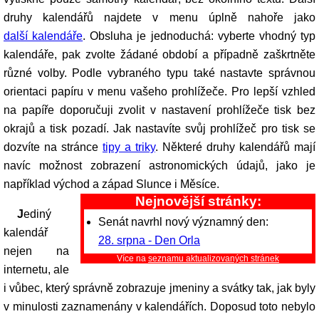
druhy kalendářů najdete v menu úplně nahoře jako
další kalendáře
. Obsluha je jednoduchá: vyberte vhodný typ
kalendáře, pak zvolte žádané období a případně zaškrtněte
různé volby. Podle vybraného typu také nastavte správnou
orientaci papíru v menu vašeho prohlížeče. Pro lepší vzhled
na papíře doporučuji zvolit v nastavení prohlížeče tisk bez
okrajů a tisk pozadí. Jak nastavíte svůj prohlížeč pro tisk se
dozvíte na stránce
tipy a triky
. Některé druhy kalendářů mají
navíc možnost zobrazení astronomických údajů, jako je
například východ a západ Slunce i Měsíce.
Nejnovější stránky:
Jediný
Senát navrhl nový významný den:
kalendář
28. srpna - Den Orla
nejen na
Více na
seznamu aktualizovaných stránek
internetu, ale
i vůbec, který správně zobrazuje jmeniny a svátky tak, jak byly
v minulosti zaznamenány v kalendářích. Doposud toto nebylo