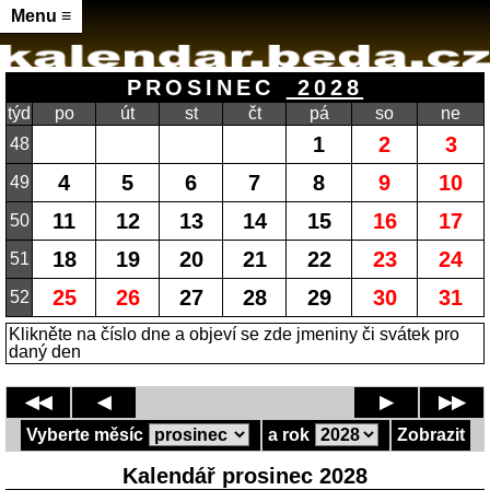
Menu ≡
PROSINEC
2028
týd
po
út
st
čt
pá
so
ne
1
2
3
48
4
5
6
7
8
9
10
49
11
12
13
14
15
16
17
50
18
19
20
21
22
23
24
51
25
26
27
28
29
30
31
52
Klikněte na číslo dne a objeví se zde jmeniny či svátek pro
daný den
◀◀
◀
▶
▶▶
Vyberte měsíc
a rok
Zobrazit
Kalendář prosinec 2028