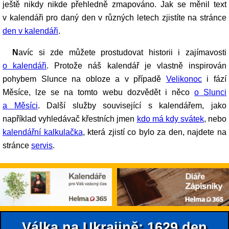
ještě nikdy nikde přehledně zmapováno. Jak se měnil text
v kalendáři pro daný den v různých letech zjistíte na stránce
den v kalendáři
.
Navíc si zde můžete prostudovat historii i zajímavosti
o kalendáři
. Protože náš kalendář je vlastně inspirován
pohybem Slunce na obloze a v případě
Velikonoc
i fází
Měsíce, lze se na tomto webu dozvědět i něco
o Slunci
a Měsíci
. Další služby související s kalendářem, jako
například vyhledávač křestních jmen
kdo má kdy svátek
, nebo
kalendářní kalkulačka
, která zjistí co bylo za den, najdete na
stránce
servis
.
Válka na Ukrajině: 1629.den