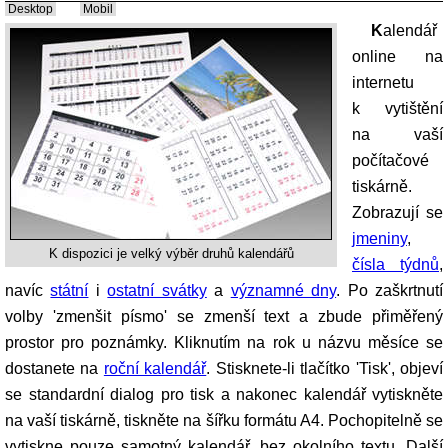
Desktop
Mobil
Kalendář
online na
internetu
k vytištění
na vaší
počítačové
tiskárně.
Zobrazují se
jmeniny
,
K dispozici je velký výběr druhů kalendářů
čísla týdnů
,
navíc
státní
i
ostatní svátky
a
významné dny
. Po zaškrtnutí
volby 'zmenšit písmo' se zmenší text a zbude přiměřený
prostor pro poznámky. Kliknutím na rok u názvu měsíce se
dostanete na
roční kalendář
. Stisknete-li tlačítko 'Tisk', objeví
se standardní dialog pro tisk a nakonec kalendář vytiskněte
na vaší tiskárně, tiskněte na šířku formátu A4. Pochopitelně se
vytiskne pouze samotný kalendář, bez okolního textu. Další