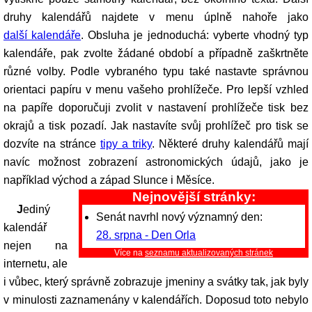
druhy kalendářů najdete v menu úplně nahoře jako
další kalendáře
. Obsluha je jednoduchá: vyberte vhodný typ
kalendáře, pak zvolte žádané období a případně zaškrtněte
různé volby. Podle vybraného typu také nastavte správnou
orientaci papíru v menu vašeho prohlížeče. Pro lepší vzhled
na papíře doporučuji zvolit v nastavení prohlížeče tisk bez
okrajů a tisk pozadí. Jak nastavíte svůj prohlížeč pro tisk se
dozvíte na stránce
tipy a triky
. Některé druhy kalendářů mají
navíc možnost zobrazení astronomických údajů, jako je
například východ a západ Slunce i Měsíce.
Nejnovější stránky:
Jediný
Senát navrhl nový významný den:
kalendář
28. srpna - Den Orla
nejen na
Více na
seznamu aktualizovaných stránek
internetu, ale
i vůbec, který správně zobrazuje jmeniny a svátky tak, jak byly
v minulosti zaznamenány v kalendářích. Doposud toto nebylo