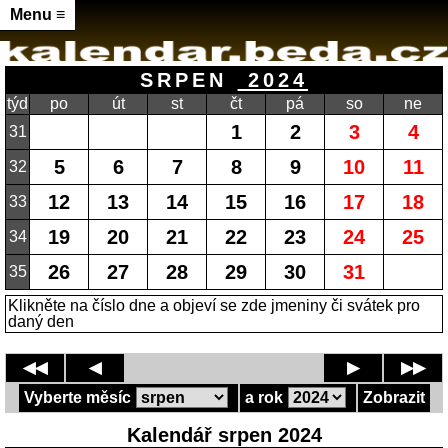
Menu ≡
SRPEN
2024
týd
po
út
st
čt
pá
so
ne
1
2
3
4
31
5
6
7
8
9
10
11
32
12
13
14
15
16
17
18
33
19
20
21
22
23
24
25
34
26
27
28
29
30
31
35
Klikněte na číslo dne a objeví se zde jmeniny či svátek pro
daný den
◀◀
◀
▶
▶▶
Vyberte měsíc
a rok
Zobrazit
Kalendář srpen 2024