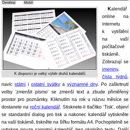
Desktop
Mobil
Kalendář
online na
internetu
k vytištění
na vaší
počítačové
tiskárně.
Zobrazují se
jmeniny
,
K dispozici je velký výběr druhů kalendářů
čísla týdnů
,
navíc
státní
i
ostatní svátky
a
významné dny
. Po zaškrtnutí
volby 'zmenšit písmo' se zmenší text a zbude přiměřený
prostor pro poznámky. Kliknutím na rok u názvu měsíce se
dostanete na
roční kalendář
. Stisknete-li tlačítko 'Tisk', objeví
se standardní dialog pro tisk a nakonec kalendář vytiskněte
na vaší tiskárně, tiskněte na šířku formátu A4. Pochopitelně se
vytiskne pouze samotný kalendář, bez okolního textu. Další