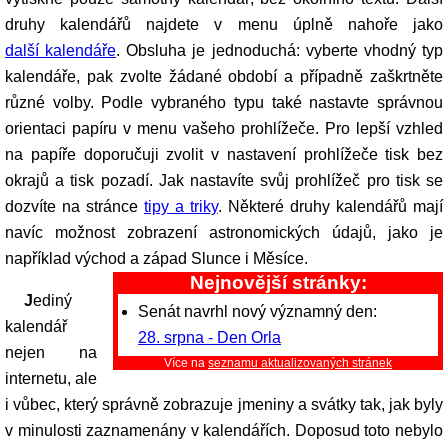
druhy kalendářů najdete v menu úplně nahoře jako
další kalendáře
. Obsluha je jednoduchá: vyberte vhodný typ
kalendáře, pak zvolte žádané období a případně zaškrtněte
různé volby. Podle vybraného typu také nastavte správnou
orientaci papíru v menu vašeho prohlížeče. Pro lepší vzhled
na papíře doporučuji zvolit v nastavení prohlížeče tisk bez
okrajů a tisk pozadí. Jak nastavíte svůj prohlížeč pro tisk se
dozvíte na stránce
tipy a triky
. Některé druhy kalendářů mají
navíc možnost zobrazení astronomických údajů, jako je
například východ a západ Slunce i Měsíce.
Nejnovější stránky:
Jediný
Senát navrhl nový významný den:
kalendář
28. srpna - Den Orla
nejen na
Více na
seznamu aktualizovaných stránek
internetu, ale
i vůbec, který správně zobrazuje jmeniny a svátky tak, jak byly
v minulosti zaznamenány v kalendářích. Doposud toto nebylo