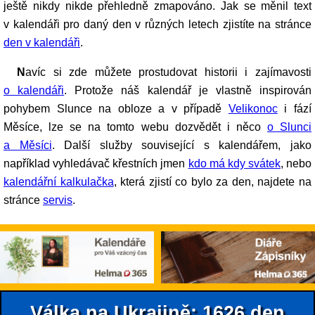
ještě nikdy nikde přehledně zmapováno. Jak se měnil text
v kalendáři pro daný den v různých letech zjistíte na stránce
den v kalendáři
.
Navíc si zde můžete prostudovat historii i zajímavosti
o kalendáři
. Protože náš kalendář je vlastně inspirován
pohybem Slunce na obloze a v případě
Velikonoc
i fází
Měsíce, lze se na tomto webu dozvědět i něco
o Slunci
a Měsíci
. Další služby související s kalendářem, jako
například vyhledávač křestních jmen
kdo má kdy svátek
, nebo
kalendářní kalkulačka
, která zjistí co bylo za den, najdete na
stránce
servis
.
Válka na Ukrajině: 1626.den