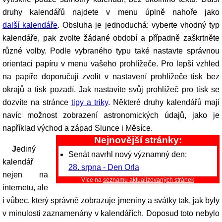
druhy kalendářů najdete v menu úplně nahoře jako
další kalendáře
. Obsluha je jednoduchá: vyberte vhodný typ
kalendáře, pak zvolte žádané období a případně zaškrtněte
různé volby. Podle vybraného typu také nastavte správnou
orientaci papíru v menu vašeho prohlížeče. Pro lepší vzhled
na papíře doporučuji zvolit v nastavení prohlížeče tisk bez
okrajů a tisk pozadí. Jak nastavíte svůj prohlížeč pro tisk se
dozvíte na stránce
tipy a triky
. Některé druhy kalendářů mají
navíc možnost zobrazení astronomických údajů, jako je
například východ a západ Slunce i Měsíce.
Nejnovější stránky:
Jediný
Senát navrhl nový významný den:
kalendář
28. srpna - Den Orla
nejen na
Více na
seznamu aktualizovaných stránek
internetu, ale
i vůbec, který správně zobrazuje jmeniny a svátky tak, jak byly
v minulosti zaznamenány v kalendářích. Doposud toto nebylo