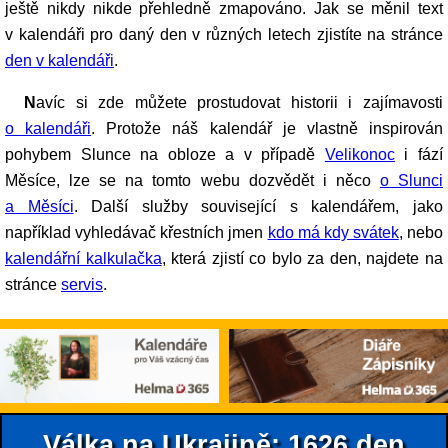
ještě nikdy nikde přehledně zmapováno. Jak se měnil text
v kalendáři pro daný den v různých letech zjistíte na stránce
den v kalendáři
.
Navíc si zde můžete prostudovat historii i zajímavosti
o kalendáři
. Protože náš kalendář je vlastně inspirován
pohybem Slunce na obloze a v případě
Velikonoc
i fází
Měsíce, lze se na tomto webu dozvědět i něco
o Slunci
a Měsíci
. Další služby související s kalendářem, jako
například vyhledávač křestních jmen
kdo má kdy svátek
, nebo
kalendářní kalkulačka
, která zjistí co bylo za den, najdete na
stránce
servis
.
Válka na Ukrajině: 1626.den