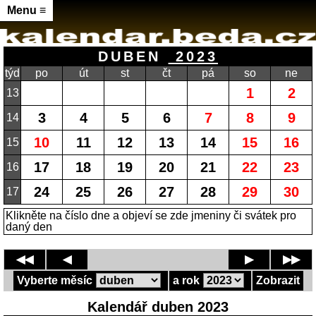
Menu ≡
DUBEN
2023
týd
po
út
st
čt
pá
so
ne
1
2
13
3
4
5
6
7
8
9
14
10
11
12
13
14
15
16
15
17
18
19
20
21
22
23
16
24
25
26
27
28
29
30
17
Klikněte na číslo dne a objeví se zde jmeniny či svátek pro
daný den
◀◀
◀
▶
▶▶
Vyberte měsíc
a rok
Zobrazit
Kalendář duben 2023