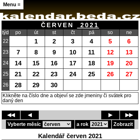
Menu ≡
ČERVEN
2021
týd
po
út
st
čt
pá
so
ne
1
2
3
4
5
6
22
7
8
9
10
11
12
13
23
14
15
16
17
18
19
20
24
21
22
23
24
25
26
27
25
28
29
30
26
Klikněte na číslo dne a objeví se zde jmeniny či svátek pro
daný den
◀◀
◀
▶
▶▶
Vyberte měsíc
a rok
Zobrazit
Kalendář červen 2021