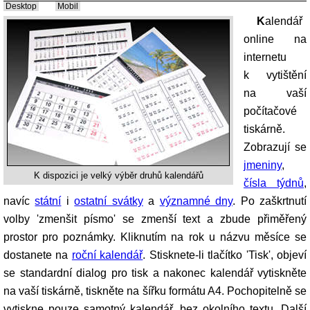
Desktop
Mobil
Kalendář
online na
internetu
k vytištění
na vaší
počítačové
tiskárně.
Zobrazují se
jmeniny
,
K dispozici je velký výběr druhů kalendářů
čísla týdnů
,
navíc
státní
i
ostatní svátky
a
významné dny
. Po zaškrtnutí
volby 'zmenšit písmo' se zmenší text a zbude přiměřený
prostor pro poznámky. Kliknutím na rok u názvu měsíce se
dostanete na
roční kalendář
. Stisknete-li tlačítko 'Tisk', objeví
se standardní dialog pro tisk a nakonec kalendář vytiskněte
na vaší tiskárně, tiskněte na šířku formátu A4. Pochopitelně se
vytiskne pouze samotný kalendář, bez okolního textu. Další