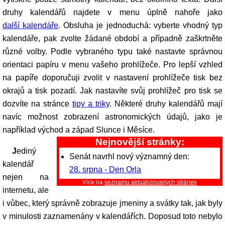
druhy kalendářů najdete v menu úplně nahoře jako
další kalendáře
. Obsluha je jednoduchá: vyberte vhodný typ
kalendáře, pak zvolte žádané období a případně zaškrtněte
různé volby. Podle vybraného typu také nastavte správnou
orientaci papíru v menu vašeho prohlížeče. Pro lepší vzhled
na papíře doporučuji zvolit v nastavení prohlížeče tisk bez
okrajů a tisk pozadí. Jak nastavíte svůj prohlížeč pro tisk se
dozvíte na stránce
tipy a triky
. Některé druhy kalendářů mají
navíc možnost zobrazení astronomických údajů, jako je
například východ a západ Slunce i Měsíce.
Nejnovější stránky:
Jediný
Senát navrhl nový významný den:
kalendář
28. srpna - Den Orla
nejen na
Více na
seznamu aktualizovaných stránek
internetu, ale
i vůbec, který správně zobrazuje jmeniny a svátky tak, jak byly
v minulosti zaznamenány v kalendářích. Doposud toto nebylo