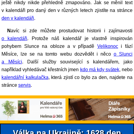
ještě nikdy nikde přehledně zmapováno. Jak se měnil text
v kalendáři pro daný den v různých letech zjistíte na stránce
den v kalendáři
.
Navíc si zde můžete prostudovat historii i zajímavosti
o kalendáři
. Protože náš kalendář je vlastně inspirován
pohybem Slunce na obloze a v případě
Velikonoc
i fází
Měsíce, lze se na tomto webu dozvědět i něco
o Slunci
a Měsíci
. Další služby související s kalendářem, jako
například vyhledávač křestních jmen
kdo má kdy svátek
, nebo
kalendářní kalkulačka
, která zjistí co bylo za den, najdete na
stránce
servis
.
Válka na Ukrajině: 1628.den