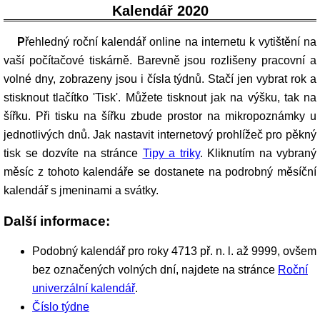
Kalendář 2020
Přehledný roční kalendář online na internetu k vytištění na
vaší počítačové tiskárně. Barevně jsou rozlišeny pracovní a
volné dny, zobrazeny jsou i čísla týdnů. Stačí jen vybrat rok a
stisknout tlačítko 'Tisk'. Můžete tisknout jak na výšku, tak na
šířku. Při tisku na šířku zbude prostor na mikropoznámky u
jednotlivých dnů. Jak nastavit internetový prohlížeč pro pěkný
tisk se dozvíte na stránce
Tipy a triky
. Kliknutím na vybraný
měsíc z tohoto kalendáře se dostanete na podrobný měsíční
kalendář s jmeninami a svátky.
Další informace:
Podobný kalendář pro roky 4713 př. n. l. až 9999, ovšem
bez označených volných dní, najdete na stránce
Roční
univerzální kalendář
.
Číslo týdne