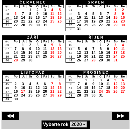
ČERVENEC
SRPEN
týd
Po
Út
St
Čt
Pá
So
Ne
týd
Po
Út
St
Čt
Pá
So
Ne
1
2
3
4
5
1
2
27
31
6
7
8
9
10
11
12
3
4
5
6
7
8
9
28
32
13
14
15
16
17
18
19
10
11
12
13
14
15
16
29
33
20
21
22
23
24
25
26
17
18
19
20
21
22
23
30
34
27
28
29
30
31
24
25
26
27
28
29
30
31
35
31
36
ZÁŘÍ
ŘÍJEN
týd
Po
Út
St
Čt
Pá
So
Ne
týd
Po
Út
St
Čt
Pá
So
Ne
1
2
3
4
5
6
1
2
3
4
36
40
7
8
9
10
11
12
13
5
6
7
8
9
10
11
37
41
14
15
16
17
18
19
20
12
13
14
15
16
17
18
38
42
21
22
23
24
25
26
27
19
20
21
22
23
24
25
39
43
28
29
30
26
27
28
29
30
31
40
44
LISTOPAD
PROSINEC
týd
Po
Út
St
Čt
Pá
So
Ne
týd
Po
Út
St
Čt
Pá
So
Ne
1
1
2
3
4
5
6
44
49
2
3
4
5
6
7
8
7
8
9
10
11
12
13
45
50
9
10
11
12
13
14
15
14
15
16
17
18
19
20
46
51
16
17
18
19
20
21
22
21
22
23
24
25
26
27
47
52
23
24
25
26
27
28
29
28
29
30
31
48
53
30
49
◀◀
▶▶
Vyberte rok