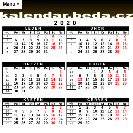
Menu ≡
2020
LEDEN
ÚNOR
týd
Po
Út
St
Čt
Pá
So
Ne
týd
Po
Út
St
Čt
Pá
So
Ne
1
2
3
4
5
1
2
1
5
6
7
8
9
10
11
12
3
4
5
6
7
8
9
2
6
13
14
15
16
17
18
19
10
11
12
13
14
15
16
3
7
20
21
22
23
24
25
26
17
18
19
20
21
22
23
4
8
27
28
29
30
31
24
25
26
27
28
29
5
9
BŘEZEN
DUBEN
týd
Po
Út
St
Čt
Pá
So
Ne
týd
Po
Út
St
Čt
Pá
So
Ne
1
1
2
3
4
5
9
14
2
3
4
5
6
7
8
6
7
8
9
10
11
12
10
15
9
10
11
12
13
14
15
13
14
15
16
17
18
19
11
16
16
17
18
19
20
21
22
20
21
22
23
24
25
26
12
17
23
24
25
26
27
28
29
27
28
29
30
13
18
30
31
14
KVĚTEN
ČERVEN
týd
Po
Út
St
Čt
Pá
So
Ne
týd
Po
Út
St
Čt
Pá
So
Ne
1
2
3
1
2
3
4
5
6
7
18
23
4
5
6
7
8
9
10
8
9
10
11
12
13
14
19
24
11
12
13
14
15
16
17
15
16
17
18
19
20
21
20
25
18
19
20
21
22
23
24
22
23
24
25
26
27
28
21
26
25
26
27
28
29
30
31
29
30
22
27