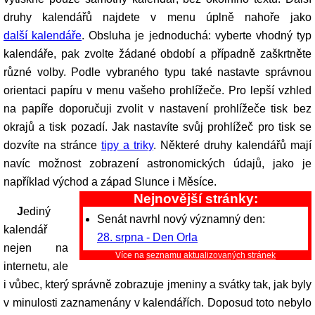
druhy kalendářů najdete v menu úplně nahoře jako
další kalendáře
. Obsluha je jednoduchá: vyberte vhodný typ
kalendáře, pak zvolte žádané období a případně zaškrtněte
různé volby. Podle vybraného typu také nastavte správnou
orientaci papíru v menu vašeho prohlížeče. Pro lepší vzhled
na papíře doporučuji zvolit v nastavení prohlížeče tisk bez
okrajů a tisk pozadí. Jak nastavíte svůj prohlížeč pro tisk se
dozvíte na stránce
tipy a triky
. Některé druhy kalendářů mají
navíc možnost zobrazení astronomických údajů, jako je
například východ a západ Slunce i Měsíce.
Nejnovější stránky:
Jediný
Senát navrhl nový významný den:
kalendář
28. srpna - Den Orla
nejen na
Více na
seznamu aktualizovaných stránek
internetu, ale
i vůbec, který správně zobrazuje jmeniny a svátky tak, jak byly
v minulosti zaznamenány v kalendářích. Doposud toto nebylo