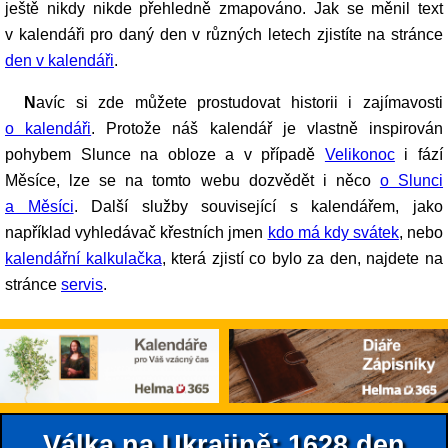
ještě nikdy nikde přehledně zmapováno. Jak se měnil text
v kalendáři pro daný den v různých letech zjistíte na stránce
den v kalendáři
.
Navíc si zde můžete prostudovat historii i zajímavosti
o kalendáři
. Protože náš kalendář je vlastně inspirován
pohybem Slunce na obloze a v případě
Velikonoc
i fází
Měsíce, lze se na tomto webu dozvědět i něco
o Slunci
a Měsíci
. Další služby související s kalendářem, jako
například vyhledávač křestních jmen
kdo má kdy svátek
, nebo
kalendářní kalkulačka
, která zjistí co bylo za den, najdete na
stránce
servis
.
Válka na Ukrajině: 1628.den