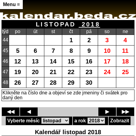
Menu ≡
LISTOPAD
2018
týd
po
út
st
čt
pá
so
ne
1
2
3
4
44
5
6
7
8
9
10
11
45
12
13
14
15
16
17
18
46
19
20
21
22
23
24
25
47
26
27
28
29
30
48
Klikněte na číslo dne a objeví se zde jmeniny či svátek pro
daný den
◀◀
◀
▶
▶▶
Vyberte měsíc
a rok
Zobrazit
Kalendář listopad 2018