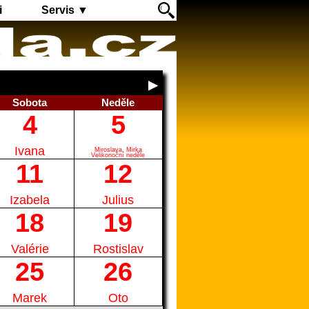
i
Servis ▼
Sobota
Neděle
4
5
Ivana
Miroslava, Mirka
Velikonoční neděle
11
12
Izabela
Julius
18
19
Valérie
Rostislav
25
26
Marek
Oto