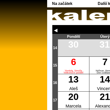
Na začátek
Další 
Pondělí
Úterý
30
31
14
6
7
15
Vendula, Venuše
Heřman, Her
Velikonoční pondělí
Den vzdělano
13
14
16
Aleš
Vince
20
21
17
Marcela
Alexan