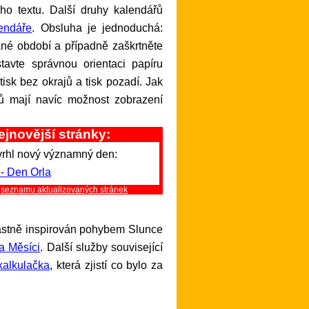
ho textu. Další druhy kalendářů
lendáře
. Obsluha je jednoduchá:
ané období a případně zaškrtněte
tavte správnou orientaci papíru
isk bez okrajů a tisk pozadí. Jak
ů mají navíc možnost zobrazení
ejnovější stránky:
vrhl nový významný den:
 - Den Orla
a
seznamu aktualizovaných stránek
lastně inspirován pohybem Slunce
a Měsíci
. Další služby související
kalkulačka
, která zjistí co bylo za