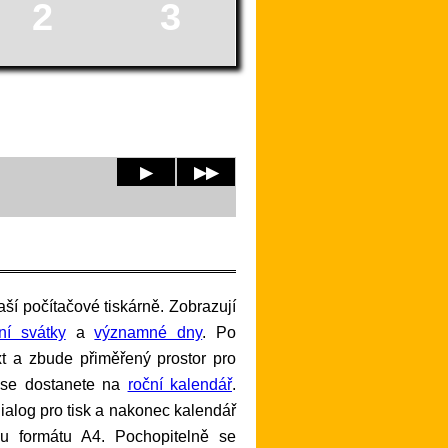
2
3
▶
▶▶
tní svátky
a
významné dny
. Po
xt a zbude přiměřený prostor pro
 se dostanete na
roční kalendář
.
í dialog pro tisk a nakonec kalendář
řku formátu A4. Pochopitelně se