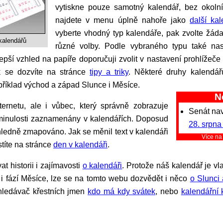
vytiskne pouze samotný kalendář, bez okolní
najdete v menu úplně nahoře jako
další ka
vyberte vhodný typ kalendáře, pak zvolte žád
kalendářů
různé volby. Podle vybraného typu také nas
pší vzhled na papíře doporučuji zvolit v nastavení prohlížeče t
sk se dozvíte na stránce
tipy a triky
. Některé druhy kalendář
příklad východ a západ Slunce i Měsíce.
N
Senát na
v minulosti zaznamenány v kalendářích. Doposud
28. srpna
ehledně zmapováno. Jak se měnil text v kalendáři
Více n
stíte na stránce
den v kalendáři
.
at historii i zajímavosti
o kalendáři
. Protože náš kalendář je v
i fází Měsíce, lze se na tomto webu dozvědět i něco
o Slunci 
yhledávač křestních jmen
kdo má kdy svátek
, nebo
kalendářní 