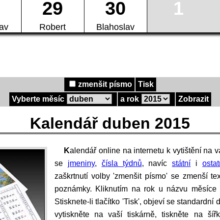
29
30
1
lav
Robert
Blahoslav
zmenšit písmo
Tisk
Vyberte měsíc
a rok
Zobrazit
Kalendář duben 2015
Kalendář online na internetu k vytištění na vaší počítačové tiskárně. Zobrazují
se
jmeniny
,
čísla týdnů
, navíc
státní
i
osta
zaškrtnutí volby 'zmenšit písmo' se zmenší te
poznámky. Kliknutím na rok u názvu měsíce
Stisknete-li tlačítko 'Tisk', objeví se standardn
vytiskněte na vaší tiskárně, tiskněte na ší