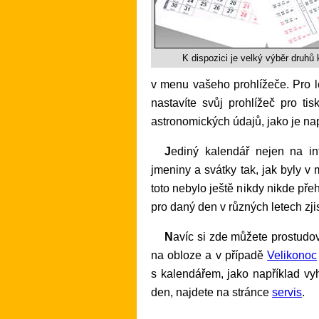
K dispozici je velký výběr druhů 
v menu vašeho prohlížeče. Pro le
nastavíte svůj prohlížeč pro ti
astronomických údajů, jako je na
Jediný kalendář nejen na internetu, ale i vůbec, který správně zobrazuje
jmeniny a svátky tak, jak byly 
toto nebylo ještě nikdy nikde př
pro daný den v různých letech zji
Navíc si zde můžete prostudov
na obloze a v případě
Velikonoc
s kalendářem, jako například v
den, najdete na stránce
servis
.