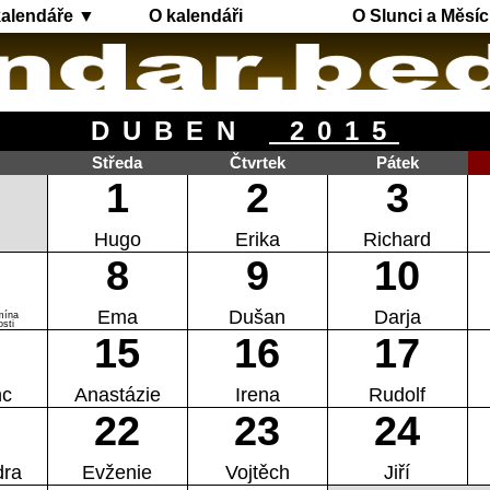
kalendáře ▼
O kalendáři
O Slunci a Měsíc
DUBEN
2015
Středa
Čtvrtek
Pátek
1
2
3
Hugo
Erika
Richard
8
9
10
Ema
Dušan
Darja
mína
sti
15
16
17
nc
Anastázie
Irena
Rudolf
22
23
24
dra
Evženie
Vojtěch
Jiří