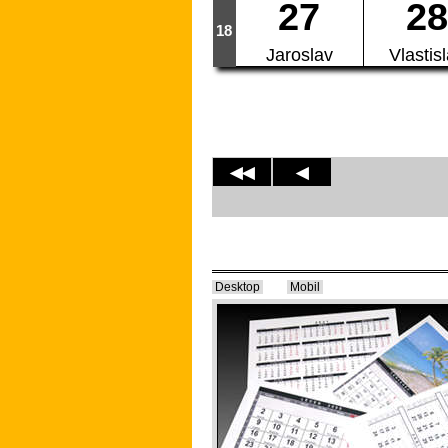
27
28
18
Jaroslav
Vlastis
◀◀
◀
Desktop
Mobil