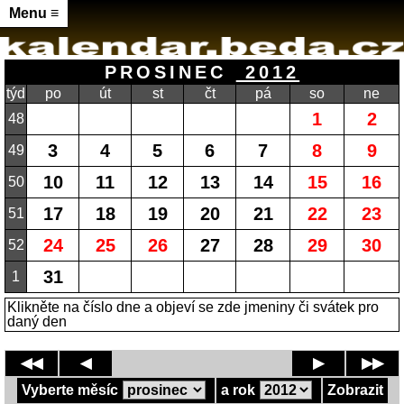
Menu ≡
PROSINEC
2012
týd
po
út
st
čt
pá
so
ne
1
2
48
3
4
5
6
7
8
9
49
10
11
12
13
14
15
16
50
17
18
19
20
21
22
23
51
24
25
26
27
28
29
30
52
31
1
Klikněte na číslo dne a objeví se zde jmeniny či svátek pro
daný den
◀◀
◀
▶
▶▶
Vyberte měsíc
a rok
Zobrazit