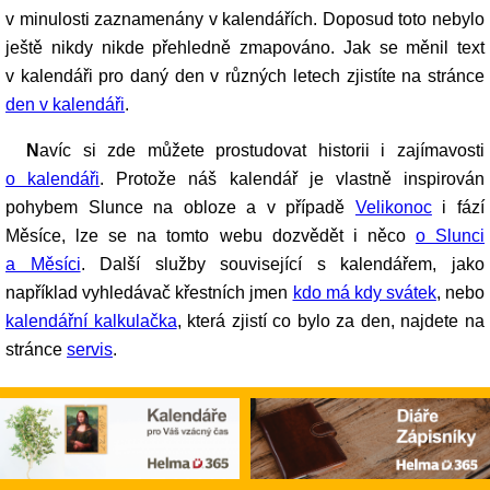
v minulosti zaznamenány v kalendářích. Doposud toto nebylo
ještě nikdy nikde přehledně zmapováno. Jak se měnil text
v kalendáři pro daný den v různých letech zjistíte na stránce
den v kalendáři
.
Navíc si zde můžete prostudovat historii i zajímavosti
o kalendáři
. Protože náš kalendář je vlastně inspirován
pohybem Slunce na obloze a v případě
Velikonoc
i fází
Měsíce, lze se na tomto webu dozvědět i něco
o Slunci
a Měsíci
. Další služby související s kalendářem, jako
například vyhledávač křestních jmen
kdo má kdy svátek
, nebo
kalendářní kalkulačka
, která zjistí co bylo za den, najdete na
stránce
servis
.