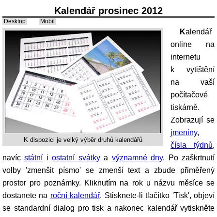
Kalendář prosinec 2012
Desktop
Mobil
Kalendář
online na
internetu
k vytištění
na vaší
počítačové
tiskárně.
Zobrazují se
jmeniny
,
K dispozici je velký výběr druhů kalendářů
čísla týdnů
,
navíc
státní
i
ostatní svátky
a
významné dny
. Po zaškrtnutí
volby 'zmenšit písmo' se zmenší text a zbude přiměřený
prostor pro poznámky. Kliknutím na rok u názvu měsíce se
dostanete na
roční kalendář
. Stisknete-li tlačítko 'Tisk', objeví
se standardní dialog pro tisk a nakonec kalendář vytiskněte