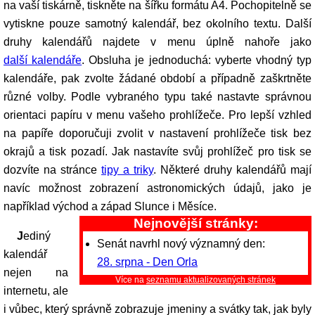
na vaší tiskárně, tiskněte na šířku formátu A4. Pochopitelně se
vytiskne pouze samotný kalendář, bez okolního textu. Další
druhy kalendářů najdete v menu úplně nahoře jako
další kalendáře
. Obsluha je jednoduchá: vyberte vhodný typ
kalendáře, pak zvolte žádané období a případně zaškrtněte
různé volby. Podle vybraného typu také nastavte správnou
orientaci papíru v menu vašeho prohlížeče. Pro lepší vzhled
na papíře doporučuji zvolit v nastavení prohlížeče tisk bez
okrajů a tisk pozadí. Jak nastavíte svůj prohlížeč pro tisk se
dozvíte na stránce
tipy a triky
. Některé druhy kalendářů mají
navíc možnost zobrazení astronomických údajů, jako je
například východ a západ Slunce i Měsíce.
Nejnovější stránky:
Jediný
Senát navrhl nový významný den:
kalendář
28. srpna - Den Orla
nejen na
Více na
seznamu aktualizovaných stránek
internetu, ale
i vůbec, který správně zobrazuje jmeniny a svátky tak, jak byly