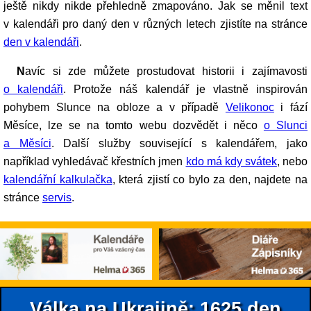
ještě nikdy nikde přehledně zmapováno. Jak se měnil text
v kalendáři pro daný den v různých letech zjistíte na stránce
den v kalendáři
.
Navíc si zde můžete prostudovat historii i zajímavosti
o kalendáři
. Protože náš kalendář je vlastně inspirován
pohybem Slunce na obloze a v případě
Velikonoc
i fází
Měsíce, lze se na tomto webu dozvědět i něco
o Slunci
a Měsíci
. Další služby související s kalendářem, jako
například vyhledávač křestních jmen
kdo má kdy svátek
, nebo
kalendářní kalkulačka
, která zjistí co bylo za den, najdete na
stránce
servis
.
Válka na Ukrajině: 1625.den