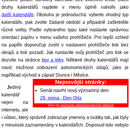
druhy kalendářů najdete v menu úplně nahoře jako
další kalendáře
. Obsluha je jednoduchá: vyberte vhodný typ
kalendáře, pak zvolte žádané období a případně zaškrtněte
různé volby. Podle vybraného typu také nastavte správnou
orientaci papíru v menu vašeho prohlížeče. Pro lepší vzhled
na papíře doporučuji zvolit v nastavení prohlížeče tisk bez
okrajů a tisk pozadí. Jak nastavíte svůj prohlížeč pro tisk se
dozvíte na stránce
tipy a triky
. Některé druhy kalendářů mají
navíc možnost zobrazení astronomických údajů, jako je
například východ a západ Slunce i Měsíce.
Nejnovější stránky:
Jediný
Senát navrhl nový významný den:
kalendář
28. srpna - Den Orla
nejen na
Více na
seznamu aktualizovaných stránek
internetu, ale
i vůbec, který správně zobrazuje jmeniny a svátky tak, jak byly
v minulosti zaznamenány v kalendářích. Doposud toto nebylo