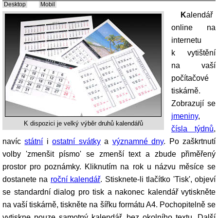
Desktop
Mobil
Kalendář
online na
internetu
k vytištění
na vaší
počítačové
tiskárně.
Zobrazují se
jmeniny
,
K dispozici je velký výběr druhů kalendářů
čísla týdnů
,
navíc
státní
i
ostatní svátky
a
významné dny
. Po zaškrtnutí
volby 'zmenšit písmo' se zmenší text a zbude přiměřený
prostor pro poznámky. Kliknutím na rok u názvu měsíce se
dostanete na
roční kalendář
. Stisknete-li tlačítko 'Tisk', objeví
se standardní dialog pro tisk a nakonec kalendář vytiskněte
na vaší tiskárně, tiskněte na šířku formátu A4. Pochopitelně se
vytiskne pouze samotný kalendář, bez okolního textu. Další