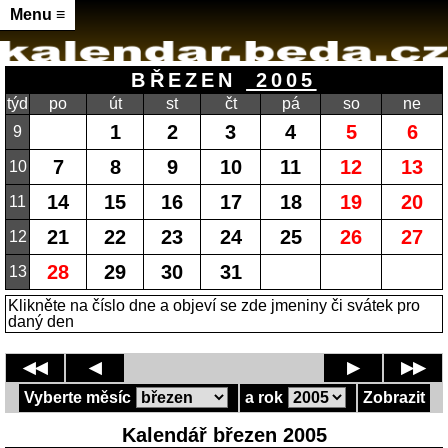
Menu ≡
BŘEZEN
2005
týd
po
út
st
čt
pá
so
ne
1
2
3
4
5
6
9
7
8
9
10
11
12
13
10
14
15
16
17
18
19
20
11
21
22
23
24
25
26
27
12
28
29
30
31
13
Klikněte na číslo dne a objeví se zde jmeniny či svátek pro
daný den
◀◀
◀
▶
▶▶
Vyberte měsíc
a rok
Zobrazit
Kalendář březen 2005