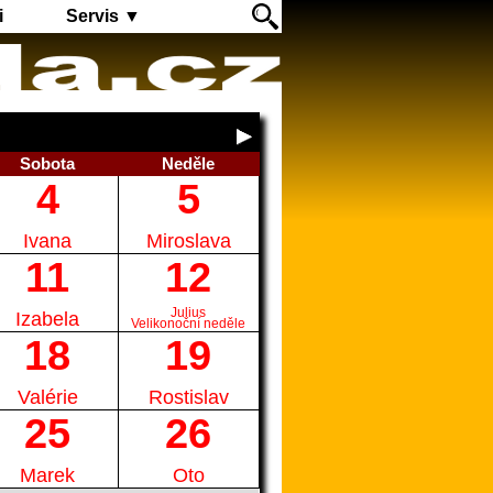
i
Servis ▼
Sobota
Neděle
4
5
Ivana
Miroslava
11
12
Julius
Izabela
Velikonoční neděle
18
19
Valérie
Rostislav
25
26
Marek
Oto