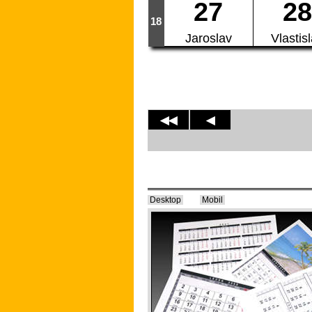
27
28
18
Jaroslav
Vlastis
◀◀
◀
Desktop
Mobil