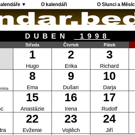
kalendáře ▼
O kalendáři
O Slunci a Měsíc
DUBEN
1998
Středa
Čtvrtek
Pátek
1
2
3
Hugo
Erika
Richard
8
9
10
Ema
Dušan
Darja
rmína
15
16
17
nc
Anastázie
Irena
Rudolf
22
23
24
dra
Evženie
Vojtěch
Jiří