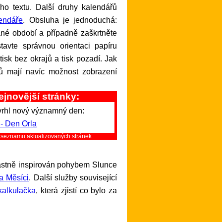
ho textu. Další druhy kalendářů
lendáře
. Obsluha je jednoduchá:
ané období a případně zaškrtněte
tavte správnou orientaci papíru
isk bez okrajů a tisk pozadí. Jak
ů mají navíc možnost zobrazení
ejnovější stránky:
vrhl nový významný den:
 - Den Orla
a
seznamu aktualizovaných stránek
lastně inspirován pohybem Slunce
a Měsíci
. Další služby související
kalkulačka
, která zjistí co bylo za