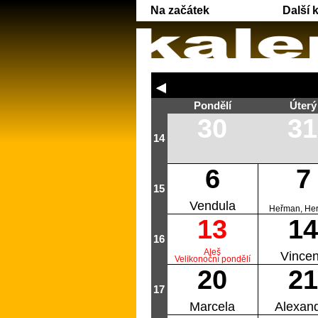
Na začátek
Další 
Pondělí
Úterý
30
31
14
6
7
15
Vendula
Heřman, He
13
14
16
Aleš
Vince
Velikonoční pondělí
20
21
17
Marcela
Alexan