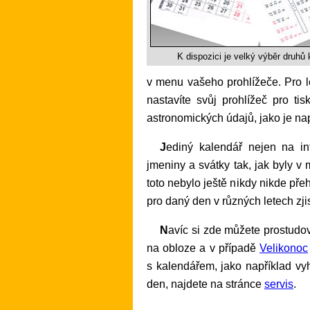
K dispozici je velký výběr druhů 
v menu vašeho prohlížeče. Pro le
nastavíte svůj prohlížeč pro ti
astronomických údajů, jako je na
Jediný kalendář nejen na internetu, ale i vůbec, který správně zobrazuje
jmeniny a svátky tak, jak byly 
toto nebylo ještě nikdy nikde př
pro daný den v různých letech zji
Navíc si zde můžete prostudov
na obloze a v případě
Velikonoc
s kalendářem, jako například v
den, najdete na stránce
servis
.