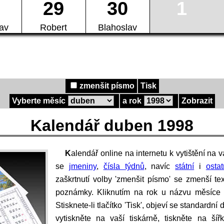
29
30
1
lav
Robert
Blahoslav
zmenšit písmo
Tisk
Vyberte měsíc
a rok
Zobrazit
Kalendář duben 1998
Kalendář online na internetu k vytištění na vaší počítačové tiskárně. Zobrazují
se
jmeniny
,
čísla týdnů
, navíc
státní
i
osta
zaškrtnutí volby 'zmenšit písmo' se zmenší te
poznámky. Kliknutím na rok u názvu měsíce
Stisknete-li tlačítko 'Tisk', objeví se standardn
vytiskněte na vaší tiskárně, tiskněte na ší