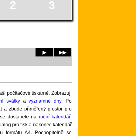
2
3
▶
▶▶
tní svátky
a
významné dny
. Po
xt a zbude přiměřený prostor pro
 se dostanete na
roční kalendář
.
í dialog pro tisk a nakonec kalendář
řku formátu A4. Pochopitelně se