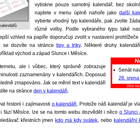
vytiskne pouze samotný kalendář, bez okolní
najdete v menu úplně nahoře jako
další ka
vyberte vhodný typ kalendáře, pak zvolte žád
kalendářů
různé volby. Podle vybraného typu také nas
pší vzhled na papíře doporučuji zvolit v nastavení prohlížeče t
sk se dozvíte na stránce
tipy a triky
. Některé druhy kalendář
příklad východ a západ Slunce i Měsíce.
N
Senát na
v minulosti zaznamenány v kalendářích. Doposud
28. srpna
ehledně zmapováno. Jak se měnil text v kalendáři
Více n
stíte na stránce
den v kalendáři
.
at historii i zajímavosti
o kalendáři
. Protože náš kalendář je v
i fází Měsíce, lze se na tomto webu dozvědět i něco
o Slunci 
yhledávač křestních jmen
kdo má kdy svátek
, nebo
kalendářní 