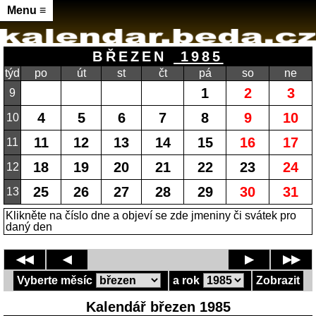
Menu ≡
BŘEZEN
1985
týd
po
út
st
čt
pá
so
ne
1
2
3
9
4
5
6
7
8
9
10
10
11
12
13
14
15
16
17
11
18
19
20
21
22
23
24
12
25
26
27
28
29
30
31
13
Klikněte na číslo dne a objeví se zde jmeniny či svátek pro
daný den
◀◀
◀
▶
▶▶
Vyberte měsíc
a rok
Zobrazit
Kalendář březen 1985