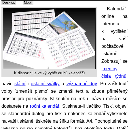
Desktop
Mobil
Kalendář
online na
internetu
k vytištění
na vaší
počítačové
tiskárně.
Zobrazují se
jmeniny
,
K dispozici je velký výběr druhů kalendářů
čísla týdnů
,
navíc
státní
i
ostatní svátky
a
významné dny
. Po zaškrtnutí
volby 'zmenšit písmo' se zmenší text a zbude přiměřený
prostor pro poznámky. Kliknutím na rok u názvu měsíce se
dostanete na
roční kalendář
. Stisknete-li tlačítko 'Tisk', objeví
se standardní dialog pro tisk a nakonec kalendář vytiskněte
na vaší tiskárně, tiskněte na šířku formátu A4. Pochopitelně se
vytiskne pouze samotný kalendář, bez okolního textu. Další