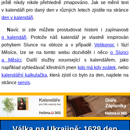
ještě nikdy nikde přehledně zmapováno. Jak se měnil text
v kalendáři pro daný den v různých letech zjistíte na stránce
den v kalendáři
.
Navíc si zde můžete prostudovat historii i zajímavosti
o kalendáři
. Protože náš kalendář je vlastně inspirován
pohybem Slunce na obloze a v případě
Velikonoc
i fází
Měsíce, lze se na tomto webu dozvědět i něco
o Slunci
a Měsíci
. Další služby související s kalendářem, jako
například vyhledávač křestních jmen
kdo má kdy svátek
, nebo
kalendářní kalkulačka
, která zjistí co bylo za den, najdete na
stránce
servis
.
Válka na Ukrajině: 1629.den