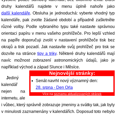
druhy kalendářů najdete v menu úplně nahoře jako
další kalendáře
. Obsluha je jednoduchá: vyberte vhodný typ
kalendáře, pak zvolte žádané období a případně zaškrtněte
různé volby. Podle vybraného typu také nastavte správnou
orientaci papíru v menu vašeho prohlížeče. Pro lepší vzhled
na papíře doporučuji zvolit v nastavení prohlížeče tisk bez
okrajů a tisk pozadí. Jak nastavíte svůj prohlížeč pro tisk se
dozvíte na stránce
tipy a triky
. Některé druhy kalendářů mají
navíc možnost zobrazení astronomických údajů, jako je
například východ a západ Slunce i Měsíce.
Nejnovější stránky:
Jediný
Senát navrhl nový významný den:
kalendář
28. srpna - Den Orla
nejen na
Více na
seznamu aktualizovaných stránek
internetu, ale
i vůbec, který správně zobrazuje jmeniny a svátky tak, jak byly
v minulosti zaznamenány v kalendářích. Doposud toto nebylo