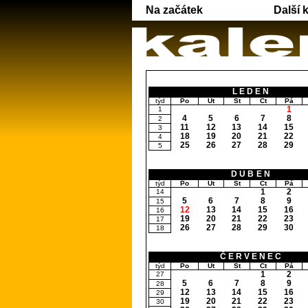
Na začátek
Další 
LEDEN
týd
Po
Út
St
Čt
Pá
1
1
4
5
6
7
8
2
11
12
13
14
15
3
18
19
20
21
22
4
25
26
27
28
29
5
DUBEN
týd
Po
Út
St
Čt
Pá
1
2
14
5
6
7
8
9
15
12
13
14
15
16
16
19
20
21
22
23
17
26
27
28
29
30
18
ČERVENEC
týd
Po
Út
St
Čt
Pá
1
2
27
5
6
7
8
9
28
12
13
14
15
16
29
19
20
21
22
23
30