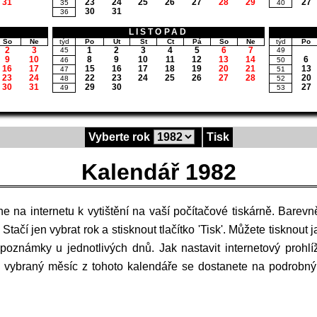
31
23
24
25
26
27
28
29
27
35
40
30
31
36
LISTOPAD
So
Ne
týd
Po
Út
St
Čt
Pá
So
Ne
týd
Po
2
3
1
2
3
4
5
6
7
45
49
9
10
8
9
10
11
12
13
14
6
46
50
16
17
15
16
17
18
19
20
21
13
47
51
23
24
22
23
24
25
26
27
28
20
48
52
30
31
29
30
27
49
53
Vyberte rok
Tisk
Kalendář 1982
Stačí jen vybrat rok a stisknout tlačítko 'Tisk'. Můžete tisknout j
poznámky u jednotlivých dnů. Jak nastavit internetový prohlí
a vybraný měsíc z tohoto kalendáře se dostanete na podrobn