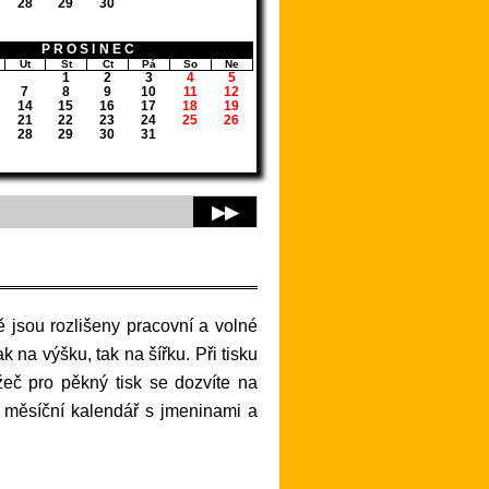
28
29
30
PROSINEC
Út
St
Čt
Pá
So
Ne
1
2
3
4
5
7
8
9
10
11
12
14
15
16
17
18
19
21
22
23
24
25
26
28
29
30
31
▶▶
ak na výšku, tak na šířku. Při tisku
žeč pro pěkný tisk se dozvíte na
ý měsíční kalendář s jmeninami a