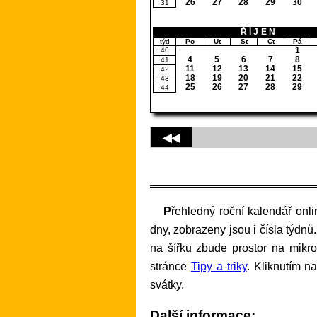
26
27
28
29
30
31
ŘÍJEN
týd
Po
Út
St
Čt
Pá
1
40
4
5
6
7
8
41
11
12
13
14
15
42
18
19
20
21
22
43
25
26
27
28
29
44
◀◀
Přehledný roční kalendář online na internetu k vytištění na vaší počítačové tiskárně. Barevně jsou rozlišeny pracovní a volné
dny, zobrazeny jsou i čísla týdnů. 
na šířku zbude prostor na mikro
stránce
Tipy a triky
. Kliknutím n
svátky.
Další informace: