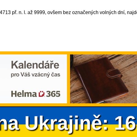
4713 př. n. l. až 9999, ovšem bez označených volných dní, najd
na Ukrajině: 1