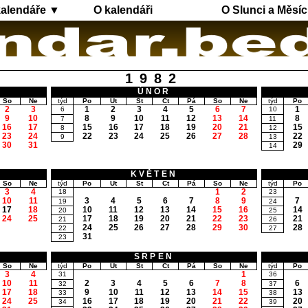
kalendáře ▼
O kalendáři
O Slunci a Měsíc
1982
ÚNOR
So
Ne
týd
Po
Út
St
Čt
Pá
So
Ne
týd
Po
2
3
1
2
3
4
5
6
7
1
6
10
9
10
8
9
10
11
12
13
14
8
7
11
16
17
15
16
17
18
19
20
21
15
8
12
23
24
22
23
24
25
26
27
28
22
9
13
30
31
29
14
KVĚTEN
So
Ne
týd
Po
Út
St
Čt
Pá
So
Ne
týd
Po
3
4
1
2
18
23
10
11
3
4
5
6
7
8
9
7
19
24
17
18
10
11
12
13
14
15
16
14
20
25
24
25
17
18
19
20
21
22
23
21
21
26
24
25
26
27
28
29
30
28
22
27
31
23
SRPEN
So
Ne
týd
Po
Út
St
Čt
Pá
So
Ne
týd
Po
3
4
1
31
36
10
11
2
3
4
5
6
7
8
6
32
37
17
18
9
10
11
12
13
14
15
13
33
38
24
25
16
17
18
19
20
21
22
20
34
39