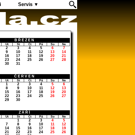
i
Servis ▼
BŘEZEN
Út
St
Čt
Pá
So
Ne
2
3
4
5
6
7
9
10
11
12
13
14
16
17
18
19
20
21
23
24
25
26
27
28
30
31
ČERVEN
Út
St
Čt
Pá
So
Ne
1
2
3
4
5
6
8
9
10
11
12
13
15
16
17
18
19
20
22
23
24
25
26
27
29
30
ZÁŘÍ
Út
St
Čt
Pá
So
Ne
1
2
3
4
5
7
8
9
10
11
12
14
15
16
17
18
19
21
22
23
24
25
26