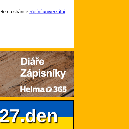
ete na stránce
Roční univerzální
627.den