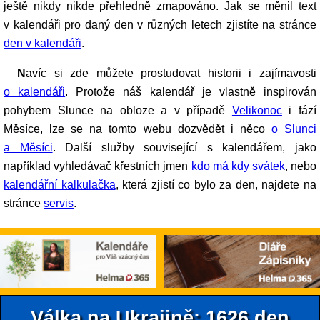
ještě nikdy nikde přehledně zmapováno. Jak se měnil text
v kalendáři pro daný den v různých letech zjistíte na stránce
den v kalendáři
.
Navíc si zde můžete prostudovat historii i zajímavosti
o kalendáři
. Protože náš kalendář je vlastně inspirován
pohybem Slunce na obloze a v případě
Velikonoc
i fází
Měsíce, lze se na tomto webu dozvědět i něco
o Slunci
a Měsíci
. Další služby související s kalendářem, jako
například vyhledávač křestních jmen
kdo má kdy svátek
, nebo
kalendářní kalkulačka
, která zjistí co bylo za den, najdete na
stránce
servis
.
Válka na Ukrajině: 1626.den