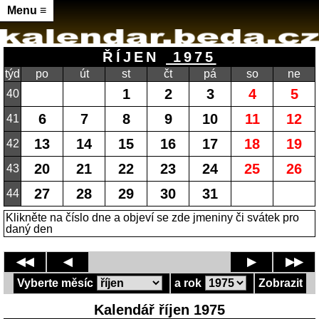
Menu ≡
ŘÍJEN
1975
týd
po
út
st
čt
pá
so
ne
1
2
3
4
5
40
6
7
8
9
10
11
12
41
13
14
15
16
17
18
19
42
20
21
22
23
24
25
26
43
27
28
29
30
31
44
Klikněte na číslo dne a objeví se zde jmeniny či svátek pro
daný den
◀◀
◀
▶
▶▶
Vyberte měsíc
a rok
Zobrazit
Kalendář říjen 1975