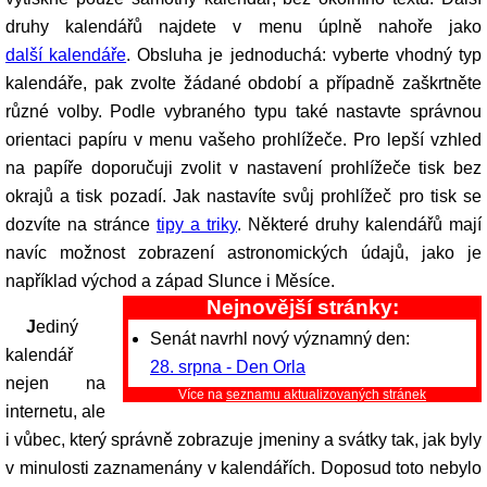
druhy kalendářů najdete v menu úplně nahoře jako
další kalendáře
. Obsluha je jednoduchá: vyberte vhodný typ
kalendáře, pak zvolte žádané období a případně zaškrtněte
různé volby. Podle vybraného typu také nastavte správnou
orientaci papíru v menu vašeho prohlížeče. Pro lepší vzhled
na papíře doporučuji zvolit v nastavení prohlížeče tisk bez
okrajů a tisk pozadí. Jak nastavíte svůj prohlížeč pro tisk se
dozvíte na stránce
tipy a triky
. Některé druhy kalendářů mají
navíc možnost zobrazení astronomických údajů, jako je
například východ a západ Slunce i Měsíce.
Nejnovější stránky:
Jediný
Senát navrhl nový významný den:
kalendář
28. srpna - Den Orla
nejen na
Více na
seznamu aktualizovaných stránek
internetu, ale
i vůbec, který správně zobrazuje jmeniny a svátky tak, jak byly
v minulosti zaznamenány v kalendářích. Doposud toto nebylo