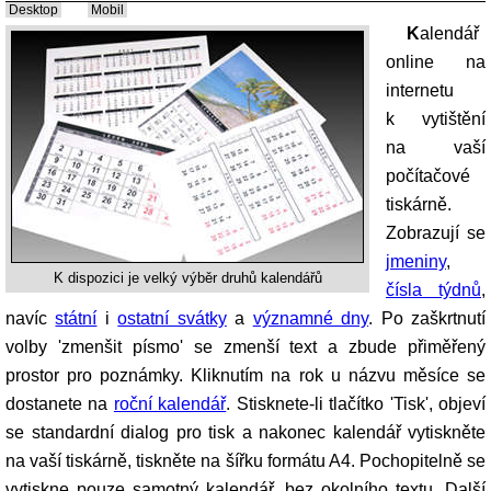
Desktop
Mobil
Kalendář
online na
internetu
k vytištění
na vaší
počítačové
tiskárně.
Zobrazují se
jmeniny
,
K dispozici je velký výběr druhů kalendářů
čísla týdnů
,
navíc
státní
i
ostatní svátky
a
významné dny
. Po zaškrtnutí
volby 'zmenšit písmo' se zmenší text a zbude přiměřený
prostor pro poznámky. Kliknutím na rok u názvu měsíce se
dostanete na
roční kalendář
. Stisknete-li tlačítko 'Tisk', objeví
se standardní dialog pro tisk a nakonec kalendář vytiskněte
na vaší tiskárně, tiskněte na šířku formátu A4. Pochopitelně se
vytiskne pouze samotný kalendář, bez okolního textu. Další