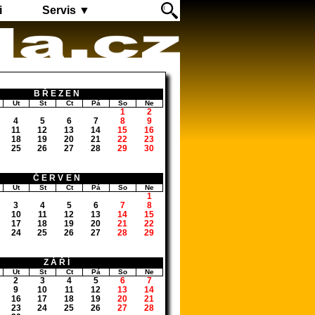
i
Servis ▼
BŘEZEN
Út
St
Čt
Pá
So
Ne
1
2
4
5
6
7
8
9
11
12
13
14
15
16
18
19
20
21
22
23
25
26
27
28
29
30
ČERVEN
Út
St
Čt
Pá
So
Ne
1
3
4
5
6
7
8
10
11
12
13
14
15
17
18
19
20
21
22
24
25
26
27
28
29
ZÁŘÍ
Út
St
Čt
Pá
So
Ne
2
3
4
5
6
7
9
10
11
12
13
14
16
17
18
19
20
21
23
24
25
26
27
28