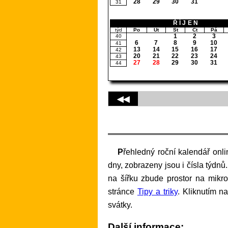
28
29
30
31
31
ŘÍJEN
týd
Po
Út
St
Čt
Pá
1
2
3
40
6
7
8
9
10
41
13
14
15
16
17
42
20
21
22
23
24
43
27
28
29
30
31
44
◀◀
Přehledný roční kalendář online na internetu k vytištění na vaší počítačové tiskárně. Barevně jsou rozlišeny pracovní a volné
dny, zobrazeny jsou i čísla týdnů. 
na šířku zbude prostor na mikro
stránce
Tipy a triky
. Kliknutím n
svátky.
Další informace: