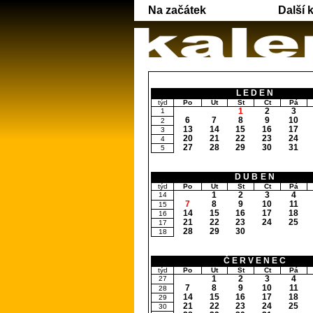
Na začátek
Další 
LEDEN
týd
Po
Út
St
Čt
Pá
1
2
3
1
6
7
8
9
10
2
13
14
15
16
17
3
20
21
22
23
24
4
27
28
29
30
31
5
DUBEN
týd
Po
Út
St
Čt
Pá
1
2
3
4
14
7
8
9
10
11
15
14
15
16
17
18
16
21
22
23
24
25
17
28
29
30
18
ČERVENEC
týd
Po
Út
St
Čt
Pá
1
2
3
4
27
7
8
9
10
11
28
14
15
16
17
18
29
21
22
23
24
25
30