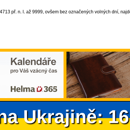
4713 př. n. l. až 9999, ovšem bez označených volných dní, najd
na Ukrajině: 1