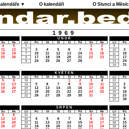
kalendáře ▼
O kalendáři
O Slunci a Měsíc
1969
ÚNOR
So
Ne
týd
Po
Út
St
Čt
Pá
So
Ne
týd
Po
4
5
1
2
5
9
11
12
3
4
5
6
7
8
9
3
6
10
18
19
10
11
12
13
14
15
16
10
7
11
25
26
17
18
19
20
21
22
23
17
8
12
24
25
26
27
28
24
9
13
31
14
KVĚTEN
So
Ne
týd
Po
Út
St
Čt
Pá
So
Ne
týd
Po
5
6
1
2
3
4
18
22
12
13
5
6
7
8
9
10
11
2
19
23
19
20
12
13
14
15
16
17
18
9
20
24
26
27
19
20
21
22
23
24
25
16
21
25
26
27
28
29
30
31
23
22
26
30
27
SRPEN
So
Ne
týd
Po
Út
St
Čt
Pá
So
Ne
týd
Po
5
6
1
2
3
1
31
36
12
13
4
5
6
7
8
9
10
8
32
37
19
20
11
12
13
14
15
16
17
15
33
38
26
27
18
19
20
21
22
23
24
22
34
39