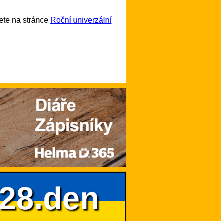
ete na stránce
Roční univerzální
628.den