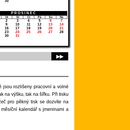
30
PROSINEC
Út
St
Čt
Pá
So
Ne
2
3
4
5
6
7
9
10
11
12
13
14
16
17
18
19
20
21
23
24
25
26
27
28
30
31
▶▶
ak na výšku, tak na šířku. Při tisku
žeč pro pěkný tisk se dozvíte na
ý měsíční kalendář s jmeninami a