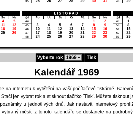
25
26
27
28
29
30
31
29
35
40
LISTOPAD
So
Ne
týd
Po
Út
St
Čt
Pá
So
Ne
týd
Po
4
5
1
2
1
44
49
11
12
3
4
5
6
7
8
9
8
45
50
18
19
10
11
12
13
14
15
16
15
46
51
25
26
17
18
19
20
21
22
23
22
47
52
24
25
26
27
28
29
30
29
48
53
Vyberte rok
Tisk
Kalendář 1969
Stačí jen vybrat rok a stisknout tlačítko 'Tisk'. Můžete tisknout j
poznámky u jednotlivých dnů. Jak nastavit internetový prohlí
a vybraný měsíc z tohoto kalendáře se dostanete na podrobn